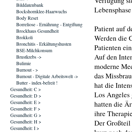
Verfügung st
Bilddatenbank
Lebensphase 
Bockshornklee-Haarwuchs
Body Reset
Borreliose - Ernährung - Entgiftung
Patient auf d
Brockhaus Gesundheit
Werden die C
Brokkoli
Bronchitis - Erkältungshusten
Patienten ein
BSE-Milchkonsum
Auf den Inte
Brustkrebs ->
Bulimie
moderne Medi
Burnout - >
das Missbrauc
Burnout - Digitale Arbeitswelt ->
Butter - index-befreit !
hat die Inte
Gesundheit: C >
Los Angeles g
Gesundheit: D >
Gesundheit: E >
hatten die Är
Gesundheit: F >
ihre Therapi
Gesundheit: G >
Der Großteil 
Gesundheit: H >
Gesundheit: I >