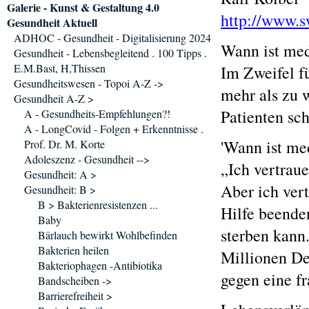
Galerie - Kunst & Gestaltung 4.0
http://www.
Gesundheit Aktuell
ADHOC - Gesundheit - Digitalisierung 2024
Wann ist med
Gesundheit - Lebensbegleitend . 100 Tipps .
E.M.Bast, H,Thissen
Im Zweifel fü
Gesundheitswesen - Topoi A-Z ->
mehr als zu 
Gesundheit A-Z >
Patienten sc
A - Gesundheits-Empfehlungen?!
A - LongCovid - Folgen + Erkenntnisse .
'Wann ist me
Prof. Dr. M. Korte
Adoleszenz - Gesundheit -->
„Ich vertraue
Gesundheit: A >
Aber ich ver
Gesundheit: B >
B > Bakterienresistenzen ...
Hilfe beende
Baby
sterben kann
Bärlauch bewirkt Wohlbefinden
Bakterien heilen
Millionen De
Bakteriophagen -Antibiotika
gegen eine f
Bandscheiben ->
Barrierefreiheit >