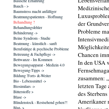
Lebensverlän
Basische Ernährung
Bauch - >
Medizinische
Baumstress macht anfälliger
Luxusproblem
Beatmungspatienten - Hoffnung
Behandlung ?
der Grundver
Behandlungsfehler
Probleme mac
Behinderung ->
Intensivmedi
Beine Syndrom - Studie
Beatmung - künstlich - sanft
Möglichkeite
Berufstätige & psychische Probleme
Chancen imme
Betreuung & Fachpflege ->
Bettwanze - Im Kommen
In den USA w
Bewegungsapparat - Medizin 4.0
Fernsehmagaz
Bewegung-Tipps ->
Bildung 'Fort> &-Weiter
zusammen: „R
Bio - Lebensmittel ->
letzten Tage 
Biosimilars ->
Bitterstoffe >
des Sterbens 
Blase ->
Amerikaner m
Blindenstock - Restsehend gehen?!
Blut- >