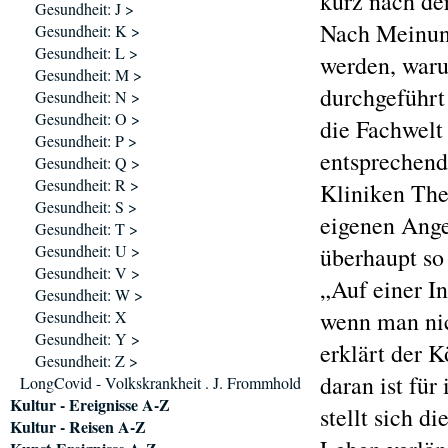
kurz nach der
Gesundheit: J >
Nach Meinun
Gesundheit: K >
Gesundheit: L >
werden, waru
Gesundheit: M >
durchgeführt
Gesundheit: N >
Gesundheit: O >
die Fachwelt 
Gesundheit: P >
entsprechend
Gesundheit: Q >
Gesundheit: R >
Kliniken The
Gesundheit: S >
eigenen Ange
Gesundheit: T >
Gesundheit: U >
überhaupt s
Gesundheit: V >
„Auf einer I
Gesundheit: W >
wenn man nich
Gesundheit: X
Gesundheit: Y >
erklärt der 
Gesundheit: Z >
daran ist für
LongCovid - Volkskrankheit . J. Frommhold
Kultur - Ereignisse A-Z
stellt sich d
Kultur - Reisen A-Z