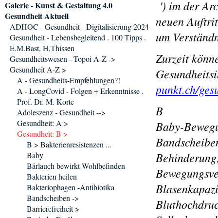
') im der Ar
Galerie - Kunst & Gestaltung 4.0
Gesundheit Aktuell
neuen Auftrit
ADHOC - Gesundheit - Digitalisierung 2024
um Verständn
Gesundheit - Lebensbegleitend . 100 Tipps .
E.M.Bast, H,Thissen
Zurzeit könn
Gesundheitswesen - Topoi A-Z ->
Gesundheit A-Z >
Gesundheitsi
A - Gesundheits-Empfehlungen?!
punkt.ch/ges
A - LongCovid - Folgen + Erkenntnisse .
Prof. Dr. M. Korte
B
Adoleszenz - Gesundheit -->
Gesundheit: A >
Baby-Bewegu
Gesundheit: B >
Bandscheiben
B > Bakterienresistenzen ...
Behinderung
Baby
Bärlauch bewirkt Wohlbefinden
Bewegungsver
Bakterien heilen
Blasenkapazi
Bakteriophagen -Antibiotika
Bandscheiben ->
Bluthochdruc
Barrierefreiheit >