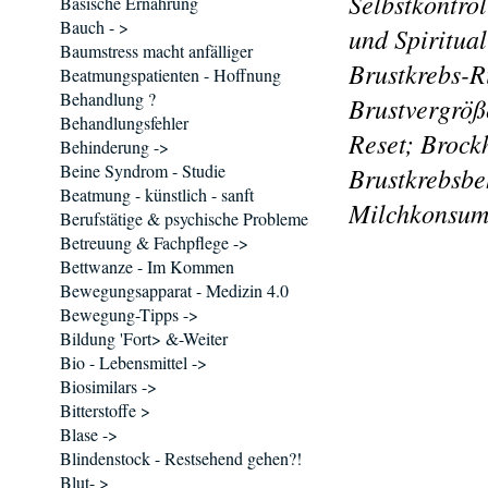
Selbstkontro
Basische Ernährung
Bauch - >
und Spiritua
Baumstress macht anfälliger
Brustkrebs-Ri
Beatmungspatienten - Hoffnung
Behandlung ?
Brustvergrö
Behandlungsfehler
Reset; Brockh
Behinderung ->
Beine Syndrom - Studie
Brustkrebsbe
Beatmung - künstlich - sanft
Milchkonsum
Berufstätige & psychische Probleme
Betreuung & Fachpflege ->
Bettwanze - Im Kommen
Bewegungsapparat - Medizin 4.0
Bewegung-Tipps ->
Bildung 'Fort> &-Weiter
Bio - Lebensmittel ->
Biosimilars ->
Bitterstoffe >
Blase ->
Blindenstock - Restsehend gehen?!
Blut- >