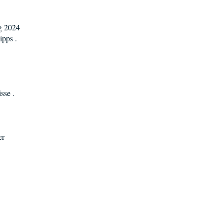
g 2024
ipps .
sse .
er