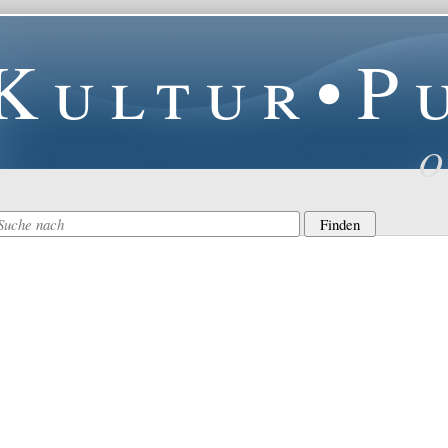
Kultur•P
O