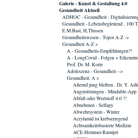
Galerie - Kunst & Gestaltung 4.0
Gesundheit Aktuell
ADHOC - Gesundheit - Digitalisierun
Gesundheit - Lebensbegleitend . 100 T
E.M.Bast, H,Thissen
Gesundheitswesen - Topoi A-Z ->
Gesundheit A-Z >
A - Gesundheits-Empfehlungen?!
A - LongCovid - Folgen + Erkenntni
Prof. Dr. M. Korte
Adoleszenz - Gesundheit -->
Gesundheit: A >
Alternd jung bleiben . Dr. Y. Adl
Angststörungen - Mindable-App
Abfall oder Wertstoff 4.0 ?!
Abnehmen - Selfapy
Abwehrsystem - Winter
Acrylamid ist krebserregend
Achtsamkeitsbasierte Medizin
ACE-Hemmer-Ramipri