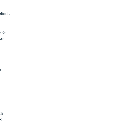
lind .
) ->
ko
n
in
8