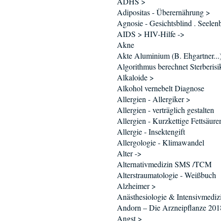
ADHS >
Adipositas - Überernährung >
Agnosie - Gesichtsblind . Seelenb
AIDS > HIV-Hilfe ->
Akne
Akte Aluminium (B. Ehgartner...
Algorithmus berechnet Sterberisi
Alkaloide >
Alkohol vernebelt Diagnose
Allergien - Allergiker >
Allergien - verträglich gestalten
Allergien - Kurzkettige Fettsäure
Allergie - Insektengift
Allergologie - Klimawandel
Alter ->
Alternativmedizin SMS /TCM
Alterstraumatologie - Weißbuch
Alzheimer >
Anästhesiologie & Intensivmediz
Andorn – Die Arzneipflanze 201
Angst >