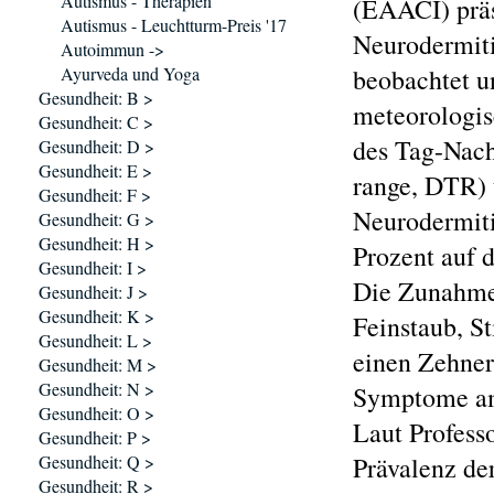
Autismus - Therapien
(EAACI) präs
Autismus - Leuchtturm-Preis '17
Neurodermiti
Autoimmun ->
Ayurveda und Yoga
beobachtet 
Gesundheit: B >
meteorologis
Gesundheit: C >
des Tag-Nach
Gesundheit: D >
Gesundheit: E >
range, DTR) 
Gesundheit: F >
Neurodermit
Gesundheit: G >
Gesundheit: H >
Prozent auf
Gesundheit: I >
Die Zunahme 
Gesundheit: J >
Gesundheit: K >
Feinstaub, S
Gesundheit: L >
einen Zehner
Gesundheit: M >
Gesundheit: N >
Symptome am
Gesundheit: O >
Laut Professo
Gesundheit: P >
Gesundheit: Q >
Prävalenz de
Gesundheit: R >