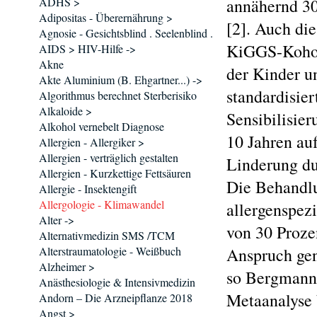
ADHS >
annähernd 30
Adipositas - Überernährung >
[2]. Auch die
Agnosie - Gesichtsblind . Seelenblind .
KiGGS-Kohort
AIDS > HIV-Hilfe ->
Akne
der Kinder u
Akte Aluminium (B. Ehgartner...) ->
standardisie
Algorithmus berechnet Sterberisiko
Alkaloide >
Sensibilisier
Alkohol vernebelt Diagnose
10 Jahren au
Allergien - Allergiker >
Allergien - verträglich gestalten
Linderung du
Allergien - Kurzkettige Fettsäuren
Die Behandlu
Allergie - Insektengift
Allergologie - Klimawandel
allergenspez
Alter ->
von 30 Prozen
Alternativmedizin SMS /TCM
Alterstraumatologie - Weißbuch
Anspruch gen
Alzheimer >
so Bergmann
Anästhesiologie & Intensivmedizin
Metaanalyse 
Andorn – Die Arzneipflanze 2018
Angst >