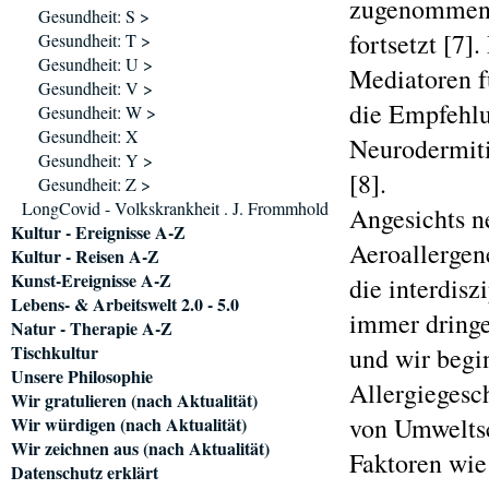
zugenommen. 
Gesundheit: S >
fortsetzt [7]
Gesundheit: T >
Gesundheit: U >
Mediatoren f
Gesundheit: V >
die Empfehlun
Gesundheit: W >
Gesundheit: X
Neurodermiti
Gesundheit: Y >
[8].
Gesundheit: Z >
LongCovid - Volkskrankheit . J. Frommhold
Angesichts n
Kultur - Ereignisse A-Z
Aeroallergen
Kultur - Reisen A-Z
Kunst-Ereignisse A-Z
die interdis
Lebens- & Arbeitswelt 2.0 - 5.0
immer dringen
Natur - Therapie A-Z
Tischkultur
und wir begi
Unsere Philosophie
Allergiegesc
Wir gratulieren (nach Aktualität)
von Umweltsc
Wir würdigen (nach Aktualität)
Wir zeichnen aus (nach Aktualität)
Faktoren wie
Datenschutz erklärt