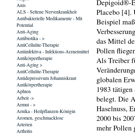
Depigoid®-Ex
Anis
Placebo [4].
ALS - Seltene Nervenkrankheit
Antibakterielle Medikamente - Mit
Beispiel ma
Potential
Verbesserung
Anti-Aging
Antibiotika - >
das Mittel d
AntiCellulite-Therapie
Pollen fliege
Antiinfektiva - Infektions-Arzneimittel
Antikörpertherapie
Als Treiber 
Anti-Aging >
Veränderunge
AntiCellulite-Therapie
Antidepressivum Johanniskraut
globalen Erw
Antikörpertherapie
1983 tätigen
Aphten
belegt. Die A
Arbeit ->
Armut - >
Haselnuss, E
Arnika - Heilpflanzen-Königin
2000 bis 2007
Aromen, geschmacklose
Arterien
mehr Pollen g
Arthritis