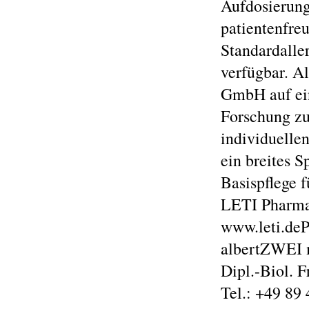
Aufdosierung
patientenfre
Standardalle
verfügbar. A
GmbH auf ein
Forschung zu
individuelle
ein breites S
Basispflege f
LETI Pharma
www.leti.deP
albertZWEI
Dipl.-Biol. F
Tel.: +49 89