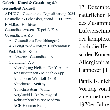
Galerie - Kunst & Gestaltung 4.0
12. Dezember
Gesundheit Aktuell
ADHOC - Gesundheit - Digitalisierung 2024
natürlichen 
Gesundheit - Lebensbegleitend . 100 Tipps .
des Zusamme
E.M.Bast, H,Thissen
Luftverschm
Gesundheitswesen - Topoi A-Z ->
Gesundheit A-Z >
der komplexe
A - Gesundheits-Empfehlungen?!
doch die Her
A - LongCovid - Folgen + Erkenntnisse .
Prof. Dr. M. Korte
so der Kons
Adoleszenz - Gesundheit -->
Allergien“ a
Gesundheit: A >
Alternd jung bleiben . Dr. Y. Adler
Hannover [1]
Angststörungen - Mindable-App
Abfall oder Wertstoff 4.0 ?!
Panik ist nic
Abnehmen - Selfapy
Vortrag von 
Abwehrsystem - Winter
Acrylamid ist krebserregend
zu entnehmen
Achtsamkeitsbasierte Medizin
1970er-Jahren
ACE-Hemmer-Ramipri