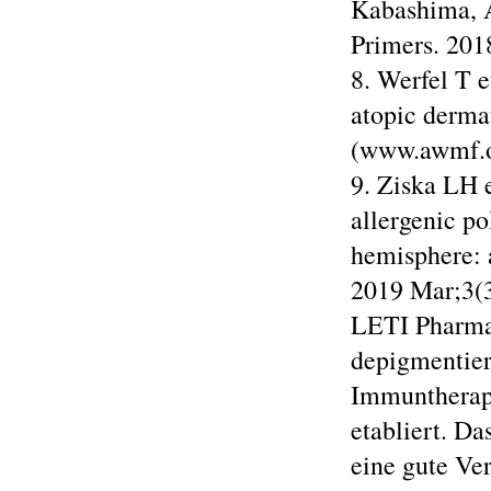
Kabashima, A
Primers. 201
8. Werfel T e
atopic dermat
(www.awmf.or
9. Ziska LH e
allergenic po
hemisphere: a
2019 Mar;3(3
LETI Pharma 
depigmentier
Immuntherap
etabliert. Da
eine gute Ver