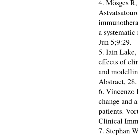
4. Mösges R,
Astvatsatour
immunotherap
a systematic 
Jun 5;9:29.
5. Iain Lake,
effects of c
and modellin
Abstract, 28
6. Vincenzo 
change and ai
patients. Vo
Clinical Imm
7. Stephan W