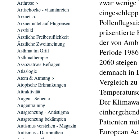
zwar wenige 
Arthrose >
Artischocke - vitaminreich
eingeschlepp
Arznei ->
Pollenflugsa
Arzneimittel auf Flugreisen
Arztbild
präsentierte
Ärztliche Freiberuflichkeit
der von Ambr
Ärztliche Zweitmeinung
Asthma im Griff
Periode 1986
Asthmatherapie
2060 steigen
Assoziatives Befragen
demnach in D
Atlaslogie
Atem & Atmung >
Vergleich zu 
Atopische Erkrankungen
Temperaturs
Attraktivität
Augen - Sehen >
Der Klimawan
Augentraining
einhergehend
Ausgrenzung - Antistigma
Ausgrenzung bekämpfen
Patienten mi
Autismus verstehen - Magazin
European Ac
Autismus - Darmmilieu