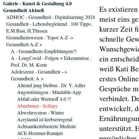
Galerie - Kunst & Gestaltung 4.0
Es existiere
Gesundheit Aktuell
ADHOC - Gesundheit - Digitalisierung 2024
meist eins ge
Gesundheit - Lebensbegleitend . 100 Tipps .
kurzer Zeit f
E.M.Bast, H,Thissen
schnelle Gew
Gesundheitswesen - Topoi A-Z ->
Gesundheit A-Z >
Wunschgewich
A - Gesundheits-Empfehlungen?!
ein entscheid
A - LongCovid - Folgen + Erkenntnisse .
Prof. Dr. M. Korte
weiß Kati Be
Adoleszenz - Gesundheit -->
erstes Onlin
Gesundheit: A >
Alternd jung bleiben . Dr. Y. Adler
Gespräche mi
Angststörungen - Mindable-App
verbindet. D
Abfall oder Wertstoff 4.0 ?!
Abnehmen - Selfapy
entwickelt, 
Abwehrsystem - Winter
Ernährungsum
Acrylamid ist krebserregend
Achtsamkeitsbasierte Medizin
unterstützt. 
ACE-Hemmer-Ramipri
persönlicher