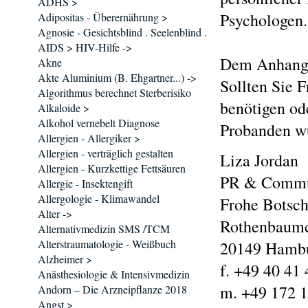
ADHS >
Psychologen.
Adipositas - Überernährung >
Agnosie - Gesichtsblind . Seelenblind .
AIDS > HIV-Hilfe ->
Dem Anhang k
Akne
Akte Aluminium (B. Ehgartner...) ->
Sollten Sie 
Algorithmus berechnet Sterberisiko
benötigen od
Alkaloide >
Alkohol vernebelt Diagnose
Probanden wü
Allergien - Allergiker >
Allergien - verträglich gestalten
Liza Jordan
Allergien - Kurzkettige Fettsäuren
PR & Commun
Allergie - Insektengift
Allergologie - Klimawandel
Frohe Botsch
Alter ->
Rothenbaumc
Alternativmedizin SMS /TCM
Alterstraumatologie - Weißbuch
20149 Hamb
Alzheimer >
f. +49 40 41
Anästhesiologie & Intensivmedizin
m. +49 172 1
Andorn – Die Arzneipflanze 2018
Angst >