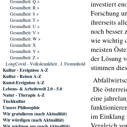
Gesundheit: Q >
investiert e
Gesundheit: R >
Forschung un
Gesundheit: S >
Gesundheit: T >
ihrerseits al
Gesundheit: U >
noch besser 
Gesundheit: V >
Gesundheit: W >
wie wichtig d
Gesundheit: X
meisten Öster
Gesundheit: Y >
der Lösung v
Gesundheit: Z >
LongCovid - Volkskrankheit . J. Frommhold
stimmen dies
Kultur - Ereignisse A-Z
Kultur - Reisen A-Z
Abfallwirtsc
Kunst-Ereignisse A-Z
Die österrei
Lebens- & Arbeitswelt 2.0 - 5.0
Natur - Therapie A-Z
eine jahrela
Tischkultur
funktioniere
Unsere Philosophie
Wir gratulieren (nach Aktualität)
im Einklang 
Wir würdigen (nach Aktualität)
Vergleich vo
Wir zeichnen aus (nach Aktualität)