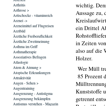
wichtig. Den
Arthritis
Arthrose >
Aussage zu, d
Artischocke - vitaminreich
Kreislaufwirt
Arznei ->
Arzneimittel auf Flugreisen
ein Drittel A
Arztbild
Rohstoffliefe
Ärztliche Freiberuflichkeit
Ärztliche Zweitmeinung
in Zeiten vo
Asthma im Griff
also auf die
Asthmatherapie
Assoziatives Befragen
Holzer.
Atlaslogie
Atem & Atmung >
Wer Müll tre
Atopische Erkrankungen
85 Prozent d
Attraktivität
Mülltrennung,
Augen - Sehen >
Augentraining
Kunststoffe 
Ausgrenzung - Antistigma
getrennt ent
Ausgrenzung bekämpfen
Autismus verstehen - Magazin