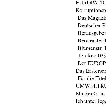
EUROPATICK
Korruptionsr
Das Magazin
Deutscher P
Herausgeber
Beratender Be
Blumenstr. 
Telefon: 039
Der EUROPAT
Das Erstersc
Für die Ti
UMWELTRUF n
MarkenG. in
Ich unterlie