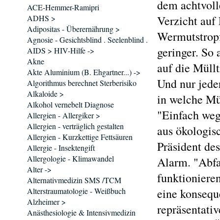
dem achtvol
ACE-Hemmer-Ramipri
ADHS >
Verzicht auf 
Adipositas - Überernährung >
Wermutstropf
Agnosie - Gesichtsblind . Seelenblind .
geringer. So 
AIDS > HIV-Hilfe ->
Akne
auf die Müllt
Akte Aluminium (B. Ehgartner...) ->
Und nur jeder
Algorithmus berechnet Sterberisiko
Alkaloide >
in welche Mül
Alkohol vernebelt Diagnose
"Einfach weg
Allergien - Allergiker >
Allergien - verträglich gestalten
aus ökologis
Allergien - Kurzkettige Fettsäuren
Präsident de
Allergie - Insektengift
Allergologie - Klimawandel
Alarm. "Abfal
Alter ->
funktionieren
Alternativmedizin SMS /TCM
Alterstraumatologie - Weißbuch
eine konsequ
Alzheimer >
repräsentati
Anästhesiologie & Intensivmedizin