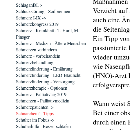
Maßnahmen h
Schlaganfall >
Verzicht auf 
Schluckstörung - Sodbrennen
Schmerz I-IX ->
auch eine Än
Schmerzkongress 2019
die Seitenlag
Schmerz - Krankheit . T. Hartl, M.
Pinsger
Ein Tipp von
Schmerz - Medizin - Ältere Menschen
passionierte 
Schmerzen verhindern
wieder umzud
Schmerz - vorbehandeln
Schmerzbehandlung
wie Nasenpfl
Schmerzlinderung - Ernährung
(HNO)-Arzt k
Schmerzlinderung - LED-Blaulicht
Schmerzlinderung - Versorgung
erfolgverspre
Schmerztherapie - Optionen
Schmerz - Palliativtag 2019
Schmerzen - Palliativmedizin
Wann weist S
Schmerzpatienten ->
Bei einer ob
Schnarchen? - Tipps
Schulter im Fokus ->
durch einen 
Schulterhilfe - Besser schlafen