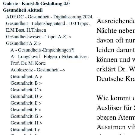
Galerie - Kunst & Gestaltung 4.0
Gesundheit Aktuell
ADHOC - Gesundheit - Digitalisierung 2024
Ausreichender
Gesundheit - Lebensbegleitend . 100 Tipps .
Nächte neben
E.M.Bast, H,Thissen
Gesundheitswesen - Topoi A-Z ->
davon oft nu
Gesundheit A-Z >
leiden darun
A - Gesundheits-Empfehlungen?!
A - LongCovid - Folgen + Erkenntnisse .
können und w
Prof. Dr. M. Korte
erklärt Dr. 
Adoleszenz - Gesundheit -->
Gesundheit: A >
Deutsche Kra
Gesundheit: B >
Gesundheit: C >
Gesundheit: D >
Wie kommt e
Gesundheit: E >
Auslöser für
Gesundheit: F >
oberen Atemw
Gesundheit: G >
Gesundheit: H >
Ausatmen vib
Gesundheit: I >