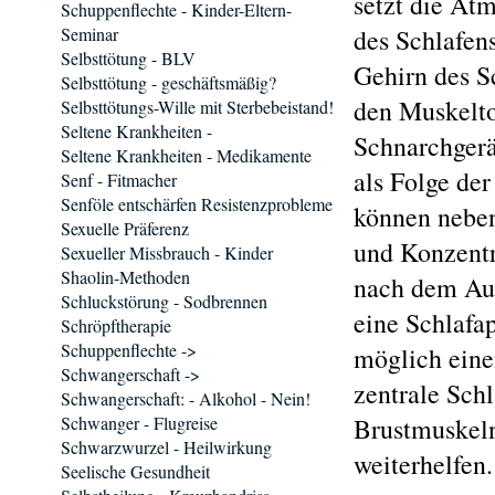
setzt die At
Schuppenflechte - Kinder-Eltern-
Seminar
des Schlafen
Selbsttötung - BLV
Gehirn des S
Selbsttötung - geschäftsmäßig?
den Muskelto
Selbsttötungs-Wille mit Sterbebeistand!
Seltene Krankheiten -
Schnarchgerä
Seltene Krankheiten - Medikamente
als Folge de
Senf - Fitmacher
Senföle entschärfen Resistenzprobleme
können nebe
Sexuelle Präferenz
und Konzentr
Sexueller Missbrauch - Kinder
Shaolin-Methoden
nach dem Auf
Schluckstörung - Sodbrennen
eine Schlafa
Schröpftherapie
Schuppenflechte ->
möglich eine
Schwangerschaft ->
zentrale Sch
Schwangerschaft: - Alkohol - Nein!
Schwanger - Flugreise
Brustmuskeln 
Schwarzwurzel - Heilwirkung
weiterhelfen.
Seelische Gesundheit