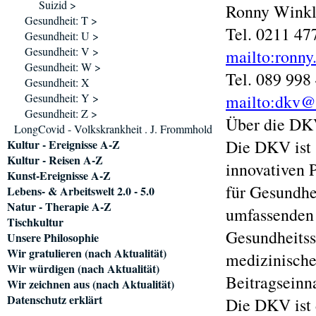
Suizid >
Ronny Winkl
Gesundheit: T >
Tel. 0211 4
Gesundheit: U >
Gesundheit: V >
mailto:ronny
Gesundheit: W >
Tel. 089 998
Gesundheit: X
Gesundheit: Y >
mailto:dkv@
Gesundheit: Z >
Über die D
LongCovid - Volkskrankheit . J. Frommhold
Die DKV ist 
Kultur - Ereignisse A-Z
Kultur - Reisen A-Z
innovativen P
Kunst-Ereignisse A-Z
für Gesundhei
Lebens- & Arbeitswelt 2.0 - 5.0
Natur - Therapie A-Z
umfassenden 
Tischkultur
Gesundheitss
Unsere Philosophie
Wir gratulieren (nach Aktualität)
medizinische
Wir würdigen (nach Aktualität)
Beitragseinn
Wir zeichnen aus (nach Aktualität)
Datenschutz erklärt
Die DKV ist 