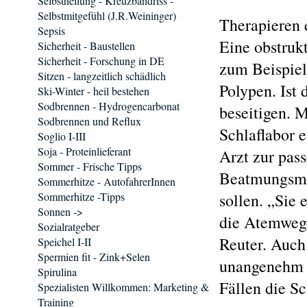
Selbstheilung - Kreuzbandriss -
Selbstmitgefühl (J.R.Weininger)
Therapieren 
Sepsis
Eine obstruk
Sicherheit - Baustellen
Sicherheit - Forschung in DE
zum Beispiel
Sitzen - langzeitlich schädlich
Polypen. Ist 
Ski-Winter - heil bestehen
Sodbrennen - Hydrogencarbonat
beseitigen. 
Sodbrennen und Reflux
Schlaflabor 
Soglio I-III
Soja - Proteinlieferant
Arzt zur pas
Sommer - Frische Tipps
Beatmungsmas
Sommerhitze - AutofahrerInnen
Sommerhitze -Tipps
sollen. „Sie
Sonnen ->
die Atemwege
Sozialratgeber
Reuter. Auch
Speichel I-II
Spermien fit - Zink+Selen
unangenehm e
Spirulina
Fällen die Sc
Spezialisten Willkommen: Marketing &
Training