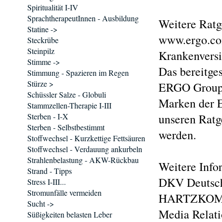
Spiritualität I-IV
SprachtherapeutInnen - Ausbildung
Weitere Ratg
Statine ->
www.ergo.com
Steckrübe
Steinpilz
Krankenversi
Stimme ->
Das bereitge
Stimmung - Spazieren im Regen
Stürze >
ERGO Group) 
Schüssler Salze - Globuli
Marken der 
Stammzellen-Therapie I-III
Sterben - I-X
unseren Ratg
Sterben - Selbstbestimmt
werden.
Stoffwechsel - Kurzkettige Fettsäuren
Stoffwechsel - Verdauung ankurbeln
Strahlenbelastung - AKW-Rückbau
Weitere Info
Strand - Tipps
DKV Deutsch
Stress I-III...
Stromunfälle vermeiden
HARTZKOM S
Sucht ->
Media Relati
Süßigkeiten belasten Leber