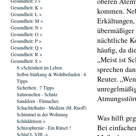
oberen Atem
Gesundheit: J >
Gesundheit: K >
kommen. Neb
Gesundheit: L >
Erkältungen,
Gesundheit: M >
Gesundheit: N >
übermäßiger 
Gesundheit: O >
nächtliche K
Gesundheit: P >
Gesundheit: Q >
häufig, da d
Gesundheit: R >
„Meist ist S
Gesundheit: S >
S >Schönheit im Leben
sprechen dan
Selbst-Stärkung & Wohlbefinden : 6
Reuter. „Wen
Tipps
unregelmäßig
Sicherheit : 7 Tipps
Salmonellen - Schutz
Atmungsstöru
Sanddorn - Fitmacher,
Schachtelhalm - Medizin (M. Ruoff)
Schimmel in der Wohnung
Was hilft ge
Schilddrüsen >
Bei einfache
Schizophrenie - Ein Rätsel ?
Schlaf I- VIII ->