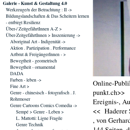
Galerie - Kunst & Gestaltung 4.0
Werkzeuge/n der Betrachtung : II ->
Bildungslandschaften & Das Scheitern lernen
- entbirgt Resilienz
Über-/ ZeitgefährtInnen A-Z >
Über-ZeitgefährtInnen > Inszenierung ->
Aboriginal Art - Indigenität ->
Aktion . Partizipation . Performance
Artbrut & FreigängerInnen - >
Bewegtheit - geometrisch
Bewegtheit - ornamental
DADA
Farben - leben ->
Online-Publi
Fine Art >
punkt.ch>>
Genre - chinesisch - fotografisch . J.
Rohrmoser
Ereignis-, A
Genre Cartoons Comics Comedia ->
<< Haderer S
Sempé > Genre - Leben >
L. Mattotti: Ligne Fragile
, von Gerhar
Genre Technik
144 Seiten, 