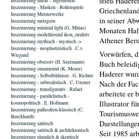
stieß Hadere
Inszenierung linear - 'ingenieural'
Inszenierung - Masken - Rollenspiele
Griechenland
Inszenierung Meisterwerke
in seiner Abw
Inszenierung metzgern
Inszenierung minimal light (G. Minas)
Monaten Haft
Inszenierung modellierend ikon_struktiv
Athener Beru
Inszenierung mythisch - mystisch ->
Inszenierung - neoplastizistisch . C.v.
Vorwürfen, d
Wiegand
Inszenierung obsessiv (H. Szeemann)
Buch beleidi
Inszenierung ornamental (K. Moser)
Haderer wurd
Inszenierung - Selbstbildnisse . G. Richter
Inszenierung - subrealistisch . C. Unzner
Nach der Fac
Inszenierung - transfigurativ . Rafael
arbeitete er 
Inszenierung - parallelistisch -
Illustrator f
kosmopolitisch . E. Hofmann
Inszenierung pathosfern-klassisch (C.
Tourismuswerb
Burckhardt)
Darstellungen
Inszenierung satirisch
Inszenierung satirisch & architektonisch
Seit 1985 arb
Inszenierung räumlich & skeptisch