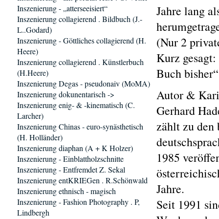
Inszenierung - „atterseeisiert“
Jahre lang a
Inszenierung collagierend . Bildbuch (J.-
herumgetrage
L..Godard)
(Nur 2 priva
Inszenierung - Göttliches collagierend (H.
Heere)
Kurz gesagt:
Inszenierung collagierend . Künstlerbuch
Buch bisher“
(H.Heere)
Inszenierung Degas - pseudonaiv (MoMA)
Autor & Kari
Inszenierung dokunentarisch ->
Inszenierung enig- & -kinematisch (C.
Gerhard Had
Larcher)
zählt zu den
Inszenierung Chinas - euro-synästhetisch
(H. Holländer)
deutschspra
Inszenierung diaphan (A + K Holzer)
1985 veröffen
Inszenierung - Einblattholzschnitte
Inszenierung - Entfremdet Z. Sekal
österreichis
Inszenierung entKRIEGen . R.Schönwald
Jahre.
Inszenierung ethnisch - magisch
Inszenierung - Fashion Photography . P,
Seit 1991 si
Lindbergh