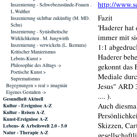
http://www.s
Inszenierung - Schwebezustände-Frauen .
L.Walther
Fazit
Inszenierung sichtbar zukünftig (M. MD.
Schu)
'Haderer hat 
Inszenierung - Synästhetische
immer mit si
Wirklichkeiten . M. Jungwirth
Inszenierung - verwickeln (L. Ikemura)
1:1 abgedruck
Kritischer Manierismus
Haderer behe
Lebens-Kunst >
Philosophie des Alltags ->
gekonnt das F
Poetische Kunst >
Mediale durc
Suprematismus
Jesus" ARD 3
Begegnungen > real > imaginär
Eigenes Gestalten ->
.... ).
Gesundheit Aktuell
Auch diesmal
Kultur - Ereignisse A-Z
Kultur - Reisen A-Z
Persönlichkei
Kunst-Ereignisse A-Z
Skizzen, Car
Lebens- & Arbeitswelt 2.0 - 5.0
Natur - Therapie A-Z
gesellschaft