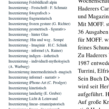
Wochenschau“
Inszenierung Felsbildkraft alpin
Haderers Car
Inszenierung - Festschrift : F. Schmatz
Inszenierung fotografisch >
und Magazin
Inszenierung fragmentarisch
Mit MOFF. st
Inszenierung frozen gesture (G. Richter)
Inszenierung geometrisch - figurativ>
36 Ausgaben 
Inszenierung - hinter Glas
für MOFF. wi
Inszenierung: Hin und weg . Sempé
Inszenierung - Imaginär . H.C. Schink
feines Schun
Inszenierung - informel (A. Rainer)
Zu Haderers 
Inszenierung indigen - ästhetisch
Inszenierung - individuell-mythologisch
1987 entwede
(A. Warburg)
Turrini, Elfr
Insszenierung innermedizinisch -magisch
Inszenierung informel - narrativ >
Sein Buch De
Inszenierung iPhone-Art (C. Prodger)
wird seit He
Inszenierung kinetistisch
aufgeführt. 
Inszenierung landartig (E. Gruber)
Inszenierung Licht & Leinwand
Auf große Kri
Inszenierung linear- emanzipatorisch