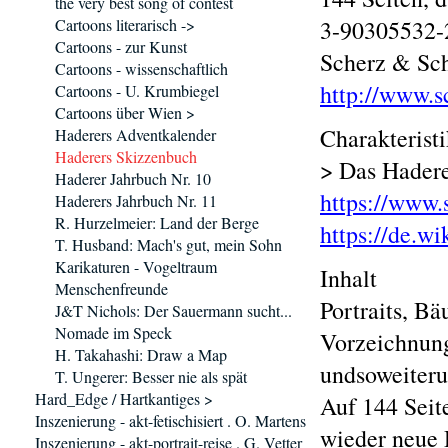
the very best song of contest
Cartoons literarisch ->
3-90305532-2
Cartoons - zur Kunst
Scherz & Sch
Cartoons - wissenschaftlich
http://www.s
Cartoons - U. Krumbiegel
Cartoons über Wien >
Charakterist
Haderers Adventkalender
Haderers Skizzenbuch
> Das Haderer
Haderer Jahrbuch Nr. 10
https://www.
Haderers Jahrbuch Nr. 11
R. Hurzelmeier: Land der Berge
https://de.w
T. Husband: Mach's gut, mein Sohn
Karikaturen - Vogeltraum
Inhalt
Menschenfreunde
Portraits, B
J&T Nichols: Der Sauermann sucht...
Nomade im Speck
Vorzeichnung
H. Takahashi: Draw a Map
undsoweiteru
T. Ungerer: Besser nie als spät
Hard_Edge / Hartkantiges >
Auf 144 Seit
Inszenierung - akt-fetischisiert . O. Martens
wieder neue 
Inszenierung - akt-portrait-reise . G. Vetter