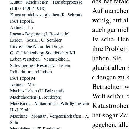
das hat fatal
Kultur - Reichweiten - Transferprozesse
(1400-1520 / 1918)
Auf manchen 
Kunst an nichts zu glauben (R. Schrott)
wenig, auf al
PA4 Topoi L
Aktuell - L >
auch gar nich
Lacan - Begehren (J. Bossinade)
Falsche. Den
Leiden - Sozial . C. Sembler
Lukrez: Die Natur der Dinge
ihre Probleme
G. C. Lichtenberg: Sudelbücher I-II
haben. Sie
Leben verstehen - Verstricktheit..
Schwingung - Resonanz - Leben
glaubt allen
Individuum und Leben.
erlangen zu 
PA4 Topoi M
Aktuell - M >
Betrachten wi
Macht - Leben (U. Balzaretti)
Welt schön r
Machttheorien (E. Rudolph)
Marxismus - Antiautoritär . Würdigung von
Katastrophen
H.-J. Krahl
hat sogar Ze
Maschine - Monitär . Vergesellschaften . A.
Sahr
gegeben, all
Materialismus (T. Eagleton)