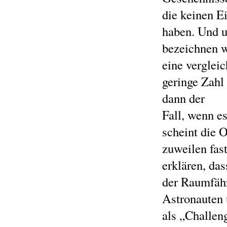
die keinen E
haben. Und 
bezeichnen w
eine verglei
geringe Zahl
dann der
Fall, wenn e
scheint die 
zuweilen fast
erklären, da
der Raumfähr
Astronauten
als „Challen