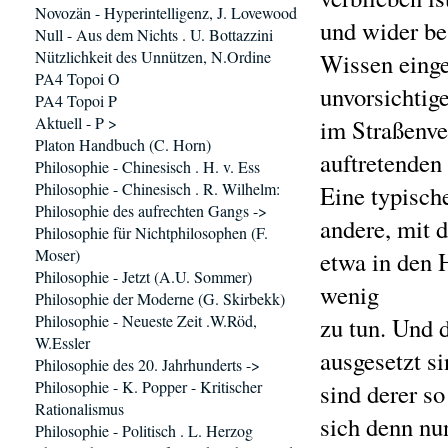
Novozän - Hyperintelligenz, J. Lovewood
und wider be
Null - Aus dem Nichts . U. Bottazzini
Nützlichkeit des Unnützen, N.Ordine
Wissen einge
PA4 Topoi O
unvorsichtig
PA4 Topoi P
Aktuell - P >
im Straßenve
Platon Handbuch (C. Horn)
auftretenden
Philosophie - Chinesisch . H. v. Ess
Philosophie - Chinesisch . R. Wilhelm:
Eine typische
Philosophie des aufrechten Gangs ->
andere, mit 
Philosophie für Nichtphilosophen (F.
Moser)
etwa in den 
Philosophie - Jetzt (A.U. Sommer)
wenig
Philosophie der Moderne (G. Skirbekk)
Philosophie - Neueste Zeit .W.Röd,
zu tun. Und 
W.Essler
ausgesetzt si
Philosophie des 20. Jahrhunderts ->
Philosophie - K. Popper - Kritischer
sind derer so
Rationalismus
sich denn n
Philosophie - Politisch . L. Herzog