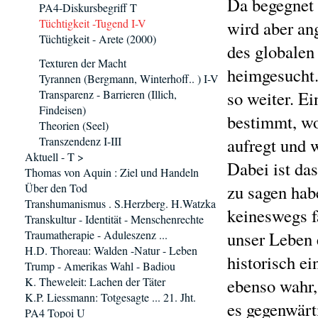
Da begegnet 
PA4-Diskursbegriff T
Tüchtigkeit -Tugend I-V
wird aber an
Tüchtigkeit - Arete (2000)
des globalen
Texturen der Macht
heimgesucht
Tyrannen (Bergmann, Winterhoff.. ) I-V
Transparenz - Barrieren (Illich,
so weiter. Ei
Findeisen)
bestimmt, w
Theorien (Seel)
Transzendenz I-III
aufregt und 
Aktuell - T >
Dabei ist da
Thomas von Aquin : Ziel und Handeln
Über den Tod
zu sagen hab
Transhumanismus . S.Herzberg. H.Watzka
keineswegs fa
Transkultur - Identität - Menschenrechte
Traumatherapie - Aduleszenz ...
unser Leben 
H.D. Thoreau: Walden -Natur - Leben
historisch ei
Trump - Amerikas Wahl - Badiou
K. Theweleit: Lachen der Täter
ebenso wahr,
K.P. Liessmann: Totgesagte ... 21. Jht.
es gegenwärt
PA4 Topoi U