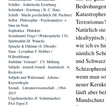
Schiller - Ästhetische Erziehung
Bedrohungen
Schönheit - Errettung ( B.-C. Han)
Katastrophen
Schrift - Macht geschichtlich (M. Puchner)
Selbst : Philosophie - Psychoanalyse ->
Terrorismus
Sinn im Nein
Natürlich st
Sophoklea : Philoktet
Sozialraum! Frage? (Widersprüche 135)
idealtypisch
Spiritualität (H. Walach)
wie ich es hi
Sprache & Diktatur (S. Dhouib)
Staat - Leviathan T. Hobbes /
nämlich Sch
H.Bredekamp
und Schwarzm
Stabilität- Vertraut? . J.V. Möhring
Subjekt - textuell /visuell - heuristisch . A.
Schizophreni
Reckwitz
wenn man so 
Subjekt und Widerstand . Adorno -
Kayserilioglu
neuer Kernkr
Szondi .. Literaturwissenschaft .. 1964-
läuft aber b
2015
Ungeheuerliches (F. Schirrmacher)
Mundschutz 
PA4 Topoi T