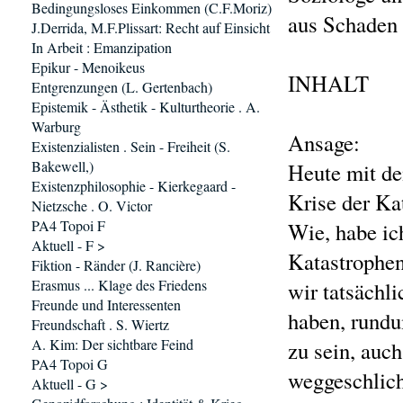
Bedingungsloses Einkommen (C.F.Moriz)
aus Schaden 
J.Derrida, M.F.Plissart: Recht auf Einsicht
In Arbeit : Emanzipation
Epikur - Menoikeus
INHALT
Entgrenzungen (L. Gertenbach)
Epistemik - Ästhetik - Kulturtheorie . A.
Warburg
Ansage:
Existenzialisten . Sein - Freiheit (S.
Bakewell,)
Heute mit d
Existenzphilosophie - Kierkegaard -
Krise der Ka
Nietzsche . O. Victor
PA4 Topoi F
Wie, habe ich
Aktuell - F >
Katastrophen
Fiktion - Ränder (J. Rancière)
Erasmus ... Klage des Friedens
wir tatsächl
Freunde und Interessenten
haben, rundu
Freundschaft . S. Wiertz
A. Kim: Der sichtbare Feind
zu sein, auch
PA4 Topoi G
weggeschlic
Aktuell - G >