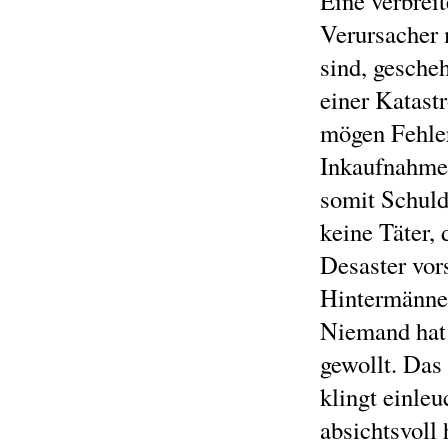
Eine verbrei
Verursacher 
sind, gesche
einer Katast
mögen Fehler
Inkaufnahme
somit Schuld
keine Täter, 
Desaster vors
Hintermänner
Niemand hat 
gewollt. Das
klingt einle
absichtsvoll 