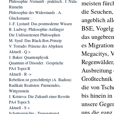
Philosophie -Vernunft - praktisch . J. Nida-
meisten fürch
Rümelin
die Seuchen,
Philosophie des Widerstands . A.
Glucksmann :
angeblich al
J.-F. Lyotard: Das postmoderne Wissen
BSE, Vogelgr
R. Ludwig: Philosophie-Anfänger
Die Unfrisiertesten Philosophen
das ungebre
M. Syed: Das Black-Box-Prinzip
es Migration
V. Torrado: Präsenz des Abjekten
Aktuell - Q >
Megacitys, V
J. Baker: Quantenphysik
Regenwälder
Quantum of Disorder . Gespräche
PA4 Topoi R
Ausbreitung 
Aktuell - R ->
Großtechnik 
Rebellion ist gerechtfertigt (A. Badiou)
Radikale Realisten: Parmenides,
die von Tsch
Wittgenstein
bis hinein in
J. Kristeva: Die Zukunft einer Revolte
PA4 Topoi S
unsere Gegen
Aktuell - S >
uns die ganz
Schattenmächte - Transnational