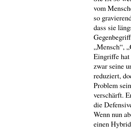
vom Menschen
so gravierend
dass sie län
Gegenbegriff
„Mensch“, „G
Eingriffe ha
zwar seine u
reduziert, do
Problem sein
verschärft. E
die Defensive
Wenn nun abe
einen Hybrid