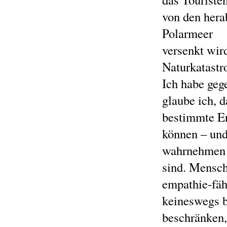
von den hera
Polarmeer
versenkt wir
Naturkatastr
Ich habe geg
glaube ich, 
bestimmte E
können – un
wahrnehmen s
sind. Mensch
empathie-fäh
keineswegs b
beschränken,