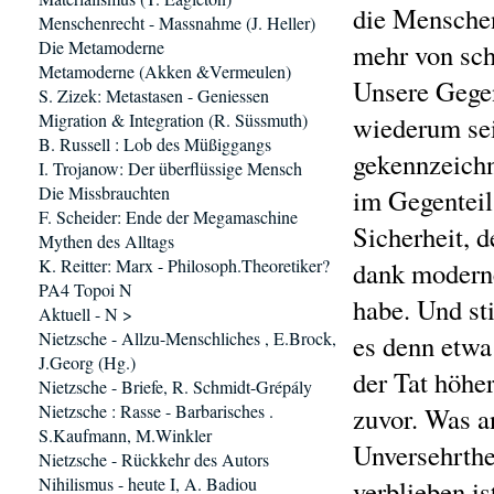
die Mensche
Menschenrecht - Massnahme (J. Heller)
Die Metamoderne
mehr von sch
Metamoderne (Akken &Vermeulen)
Unsere Gege
S. Zizek: Metastasen - Geniessen
Migration & Integration (R. Süssmuth)
wiederum sei
B. Russell : Lob des Müßiggangs
gekennzeichn
I. Trojanow: Der überflüssige Mensch
Die Missbrauchten
im Gegenteil
F. Scheider: Ende der Megamaschine
Sicherheit, 
Mythen des Alltags
K. Reitter: Marx - Philosoph.Theoretiker?
dank moderne
PA4 Topoi N
habe. Und s
Aktuell - N >
Nietzsche - Allzu-Menschliches , E.Brock,
es denn etwa
J.Georg (Hg.)
der Tat höher
Nietzsche - Briefe, R. Schmidt-Grépály
Nietzsche : Rasse - Barbarisches .
zuvor. Was a
S.Kaufmann, M.Winkler
Unversehrthe
Nietzsche - Rückkehr des Autors
Nihilismus - heute I, A. Badiou
verblieben is