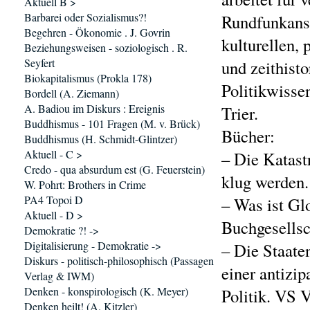
Aktuell B >
Barbarei oder Sozialismus?!
Rundfunkanst
Begehren - Ökonomie . J. Govrin
kulturellen, 
Beziehungsweisen - soziologisch . R.
Seyfert
und zeithist
Biokapitalismus (Prokla 178)
Politikwissen
Bordell (A. Ziemann)
A. Badiou im Diskurs : Ereignis
Trier.
Buddhismus - 101 Fragen (M. v. Brück)
Bücher:
Buddhismus (H. Schmidt-Glintzer)
Aktuell - C >
– Die Katast
Credo - qua absurdum est (G. Feuerstein)
klug werden.
W. Pohrt: Brothers in Crime
PA4 Topoi D
– Was ist Gl
Aktuell - D >
Buchgesellsc
Demokratie ?! ->
Digitalisierung - Demokratie ->
– Die Staate
Diskurs - politisch-philosophisch (Passagen
einer antizip
Verlag & IWM)
Denken - konspirologisch (K. Meyer)
Politik. VS V
Denken heilt! (A. Kitzler)