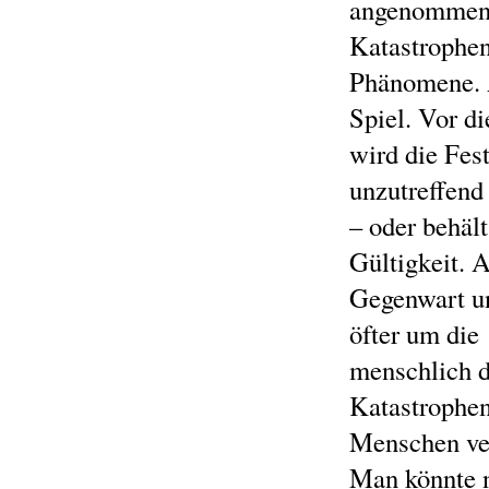
angenommen h
Katastrophen
Phänomene. 
Spiel. Vor d
wird die Fes
unzutreffend
– oder behält
Gültigkeit. 
Gegenwart un
öfter um die
menschlich d
Katastrophen
Menschen ver
Man könnte n