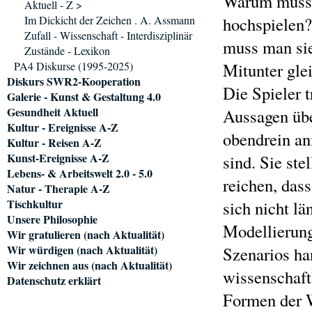
Warum muss m
Aktuell - Z >
Im Dickicht der Zeichen . A. Assmann
hochspielen
Zufall - Wissenschaft - Interdisziplinär
muss man sie
Zustände - Lexikon
PA4 Diskurse (1995-2025)
Mitunter gle
Diskurs SWR2-Kooperation
Die Spieler t
Galerie - Kunst & Gestaltung 4.0
Gesundheit Aktuell
Aussagen übe
Kultur - Ereignisse A-Z
obendrein a
Kultur - Reisen A-Z
Kunst-Ereignisse A-Z
sind. Sie ste
Lebens- & Arbeitswelt 2.0 - 5.0
reichen, dass
Natur - Therapie A-Z
Tischkultur
sich nicht l
Unsere Philosophie
Modellierun
Wir gratulieren (nach Aktualität)
Wir würdigen (nach Aktualität)
Szenarios ha
Wir zeichnen aus (nach Aktualität)
wissenschaft
Datenschutz erklärt
Formen der W