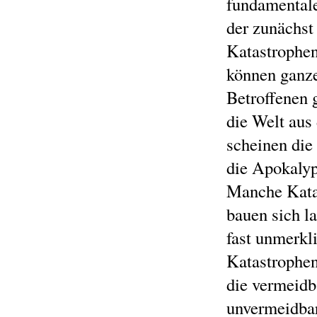
fundamentale
der zunächst
Katastrophe
können ganze
Betroffenen 
die Welt aus
scheinen di
die Apokalyp
Manche Katas
bauen sich l
fast unmerkl
Katastrophen
die vermeidb
unvermeidbar