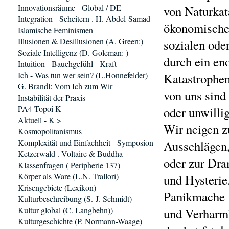
Innovationsräume - Global / DE
von Naturkat
Integration - Scheitern . H. Abdel-Samad
ökonomische
Islamische Feminismen
Illusionen & Desillusionen (A. Green:)
sozialen ode
Soziale Intelligenz (D. Goleman: )
durch ein en
Intuition - Bauchgefühl - Kraft
Ich - Was tun wer sein? (L.Honnefelder)
Katastrophen
G. Brandl: Vom Ich zum Wir
von uns sind
Instabilität der Praxis
PA4 Topoi K
oder unwilli
Aktuell - K >
Wir neigen z
Kosmopolitanismus
Komplexität und Einfachheit - Symposion
Ausschlägen
Ketzerwald . Voltaire & Buddha
oder zur Dra
Klassenfragen ( Peripherie 137)
Körper als Ware (L.N. Trallori)
und Hysterie
Krisengebiete (Lexikon)
Panikmache
Kulturbeschreibung (S.-J. Schmidt)
Kultur global (C. Langbehn))
und Verharml
Kulturgeschichte (P. Normann-Waage)