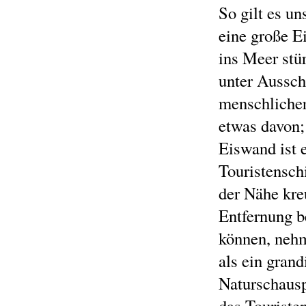
So gilt es un
eine große E
ins Meer stü
unter Aussch
menschlicher
etwas davon;
Eiswand ist 
Touristenschi
der Nähe kre
Entfernung 
können, nehm
als ein grand
Naturschausp
das Touristen