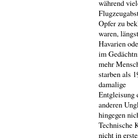
während viel
Flugzeugabst
Opfer zu bek
waren, längst
Havarien ode
im Gedächtni
mehr Mensc
starben als 
damalige
Entgleisung 
anderen Ung
hingegen nic
Technische K
nicht in erst