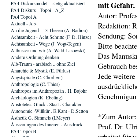
mit Gefahr.
PA4 Diskursmodell - stetig aktualisiert
PA4-Diskurs - Topoi - A_Z
Autor: Profe
PA4 Topoi A
Aktuell - A >
Redaktion: R
An die Jugend - 13 Thesen (A. Badiou)
Sendung: Son
Achtsamkeit - Acht Schritte (F. D. Hinze)
Achtsamkeit - Wege (J. Vogt-Tegen)
Bitte beachte
Althusser und wir (A. Wald Lasowski)
Das Manuskri
Andere Ordnung denken
Alb-Traum - arabisch .. ohne Ziel
Gebrauch be
Anarchie & Mystik (E. Fürlus)
Jede weitere
Angstspirale (C. Chorherr)
Anthropologie (C. Thies)
ausdrücklich
Anthropos im Anthropozän . H. Bajohr
Genehmigung
Archäologien (K. Ebeling)
Aristoteles: Glück . Staat . Charakter
Autonomie -Willkür . E.Kant - D.Setton
*Zum Autor:
Ästhetik G. Simmels (I.Meyer)
Àusserungen des Inneren - Ausdruck
Prof. Dr. Ulr
PA4 Topoi B
arbeitet für 