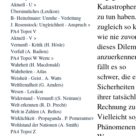
Aktuell - U >
Katastrophen
Übersinnliches (Lexikon)
zu tun haben.
B- Heinzlmaier: Unruhe - Verleitung
J. Rosenstock: Ungleichheit - Anspruch >
zugleich so 
PA4 Topoi V
wie nie zuvo
Aktuell - V >
Vernunft - Kritik (H. Hösle)
dieses Dile
Vorfall (A. Badiou)
anzuerkenne
PA4 Topoi W Werte >
Wahrheit (H. Macdonald)
fällt es so
Wahrheiten - Atlas
schwer, die 
Weisheit - Geist . A. Watts
Weltfremdheit (G. Amders)
Sicherheiten
Wesen - Lexikon
ihrer tatsäc
Widerstand - Vernunft ((S. Neiman))
Welt erkennen (R. D. Precht)
Rechnung zu 
Welt in Zahlen (A. Bellos)
Vielleicht 
Wirklichkeit - Propaganda . P. Pomerantsev
Wohlstand der Nationen (A. Smith)
Phänomenen 
PA4 Topoi Z