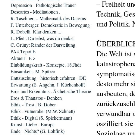
– Freiheit u
Depression - Pathologische Trauer
Descartes - Meditationen .
Technik, Ges
R. Taschner: .. Mathematik des Daseins
und Politik.
F. Unterberger: Demokratie in Bewegung
R. Dobelli: Klar denken ...
L. Pfeil : Du lebst, was du denkst
ÜBERBLIC
C. Grüny: Ränder der Darstellung
PA4 Topoi E
Die Welt ist 
Aktuell - E >
katastrophena
Einbildungskraft - Konzepte, 18.Jhdt
Einsamkeit . M. Spitzer
symptomatisc
Enttäuschung - historisch erfahren - DE
desto mehr si
Erwartung (E. Angehn, J. Küchenhoff)
Eros und Erkenntnis . Ästhetische Theorie
ausbeuten, de
Eros & Thanatos - Denken
zurückzuschla
Ethik - Trost . B. Dober
Ethik - vulnerabel (M.W. Schnell)
verwundbar u
Ethik - Digital (S. Spiekermann)
oszilliert s
Kunst - Liebe - Europa
Ende - Nichts? (G. Lohfink)
Soziologe un