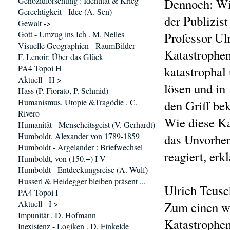
Genozidforschung : Identität & Krieg
Dennoch: Wir
Gerechtigkeit - Idee (A. Sen)
der Publizist
Gewalt ->
Gott - Umzug ins Ich . M. Nelles
Professor Ul
Visuelle Geographien - RaumBilder
Katastrophe
F. Lenoir: Über das Glück
PA4 Topoi H
katastrophal
Aktuell - H >
lösen und in
Hass (P. Fiorato, P. Schmid)
Humanismus, Utopie &Tragödie . C.
den Griff be
Rivero
Wie diese Ka
Humanität - Menscheitsgeist (V. Gerhardt)
Humboldt, Alexander von 1789-1859
das Unvorhe
Humboldt - Argelander : Briefwechsel
reagiert, er
Humboldt, von (150.+) I-V
Humboldt - Entdeckungsreise (A. Wulf)
Husserl & Heidegger bleiben präsent ...
Ulrich Teusc
PA4 Topoi I
Aktuell - I >
Zum einen wi
Impunität . D. Hofmann
Katastrophen
Inexistenz - Logiken . D. Finkelde