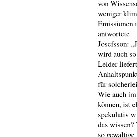
von Wissensc
weniger klim
Emissionen i
antwortete
Josefsson: „
wird auch s
Leider liefe
Anhaltspunk
für solcherl
Wie auch imm
können, ist 
spekulativ wi
das wissen?
so gewaltige 