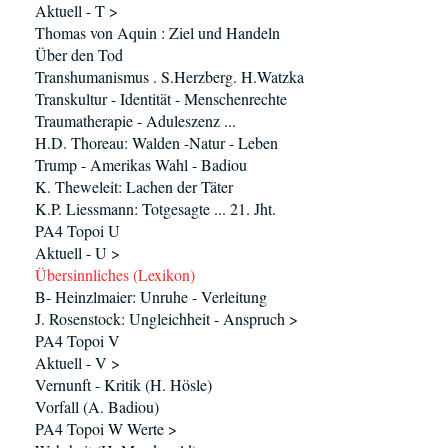
Aktuell - T >
Thomas von Aquin : Ziel und Handeln
Über den Tod
Transhumanismus . S.Herzberg. H.Watzka
Transkultur - Identität - Menschenrechte
Traumatherapie - Aduleszenz ...
H.D. Thoreau: Walden -Natur - Leben
Trump - Amerikas Wahl - Badiou
K. Theweleit: Lachen der Täter
K.P. Liessmann: Totgesagte ... 21. Jht.
PA4 Topoi U
Aktuell - U >
Übersinnliches (Lexikon)
B- Heinzlmaier: Unruhe - Verleitung
J. Rosenstock: Ungleichheit - Anspruch >
PA4 Topoi V
Aktuell - V >
Vernunft - Kritik (H. Hösle)
Vorfall (A. Badiou)
PA4 Topoi W Werte >