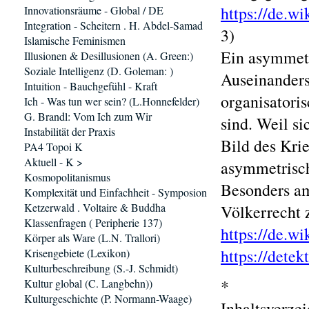
https://de.w
Innovationsräume - Global / DE
Integration - Scheitern . H. Abdel-Samad
3)
Islamische Feminismen
Ein asymmetr
Illusionen & Desillusionen (A. Green:)
Soziale Intelligenz (D. Goleman: )
Auseinanders
Intuition - Bauchgefühl - Kraft
organisatoris
Ich - Was tun wer sein? (L.Honnefelder)
G. Brandl: Vom Ich zum Wir
sind. Weil s
Instabilität der Praxis
Bild des Kri
PA4 Topoi K
Aktuell - K >
asymmetrisch
Kosmopolitanismus
Besonders am
Komplexität und Einfachheit - Symposion
Ketzerwald . Voltaire & Buddha
Völkerrecht 
Klassenfragen ( Peripherie 137)
https://de.
Körper als Ware (L.N. Trallori)
https://detek
Krisengebiete (Lexikon)
Kulturbeschreibung (S.-J. Schmidt)
*
Kultur global (C. Langbehn))
Kulturgeschichte (P. Normann-Waage)
Inhaltsverzei