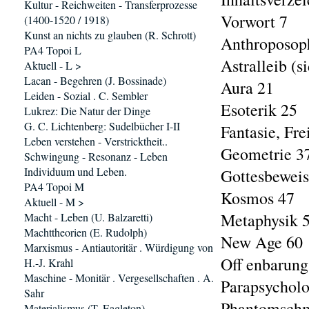
Kultur - Reichweiten - Transferprozesse
Vorwort 7
(1400-1520 / 1918)
Kunst an nichts zu glauben (R. Schrott)
Anthroposop
PA4 Topoi L
Astralleib (s
Aktuell - L >
Lacan - Begehren (J. Bossinade)
Aura 21
Leiden - Sozial . C. Sembler
Esoterik 25
Lukrez: Die Natur der Dinge
G. C. Lichtenberg: Sudelbücher I-II
Fantasie, Fre
Leben verstehen - Verstricktheit..
Geometrie 3
Schwingung - Resonanz - Leben
Individuum und Leben.
Gottesbeweis
PA4 Topoi M
Kosmos 47
Aktuell - M >
Metaphysik 
Macht - Leben (U. Balzaretti)
Machttheorien (E. Rudolph)
New Age 60
Marxismus - Antiautoritär . Würdigung von
Off enbarung
H.-J. Krahl
Maschine - Monitär . Vergesellschaften . A.
Parapsycholo
Sahr
Phantomschm
Materialismus (T. Eagleton)