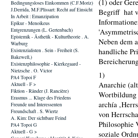
(1) oder Gere
Bedingungsloses Einkommen (C.F.Moriz)
J.Derrida, M.F.Plissart: Recht auf Einsicht
Begriff hat 
In Arbeit : Emanzipation
Informationen
Epikur - Menoikeus
Entgrenzungen (L. Gertenbach)
'Asymmetrisc
Epistemik - Ästhetik - Kulturtheorie . A.
Neben dem ak
Warburg
handliche Pr
Existenzialisten . Sein - Freiheit (S.
Bakewell,)
Bereicherung
Existenzphilosophie - Kierkegaard -
Nietzsche . O. Victor
1)
PA4 Topoi F
Anarchie (al
Aktuell - F >
Fiktion - Ränder (J. Rancière)
Wortbildung
Erasmus ... Klage des Friedens
archía ‚Herr
Freunde und Interessenten
Freundschaft . S. Wiertz
von Herrschaf
A. Kim: Der sichtbare Feind
Philosophie 
PA4 Topoi G
Aktuell - G >
soziale Ordn