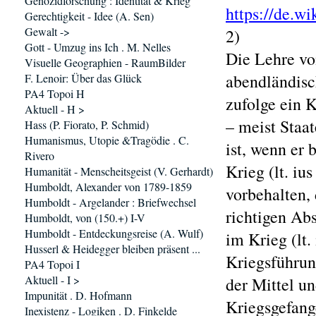
Genozidforschung : Identität & Krieg
https://de.w
Gerechtigkeit - Idee (A. Sen)
Gewalt ->
2)
Gott - Umzug ins Ich . M. Nelles
Die Lehre vom
Visuelle Geographien - RaumBilder
abendländisc
F. Lenoir: Über das Glück
PA4 Topoi H
zufolge ein 
Aktuell - H >
– meist Staat
Hass (P. Fiorato, P. Schmid)
Humanismus, Utopie &Tragödie . C.
ist, wenn er
Rivero
Krieg (lt. iu
Humanität - Menscheitsgeist (V. Gerhardt)
Humboldt, Alexander von 1789-1859
vorbehalten,
Humboldt - Argelander : Briefwechsel
richtigen Ab
Humboldt, von (150.+) I-V
Humboldt - Entdeckungsreise (A. Wulf)
im Krieg (lt.
Husserl & Heidegger bleiben präsent ...
Kriegsführun
PA4 Topoi I
Aktuell - I >
der Mittel u
Impunität . D. Hofmann
Kriegsgefang
Inexistenz - Logiken . D. Finkelde