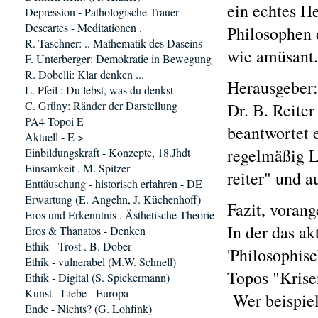
ein echtes H
Depression - Pathologische Trauer
Descartes - Meditationen .
Philosophen d
R. Taschner: .. Mathematik des Daseins
wie amüsant.
F. Unterberger: Demokratie in Bewegung
R. Dobelli: Klar denken ...
Herausgeber: 
L. Pfeil : Du lebst, was du denkst
C. Grüny: Ränder der Darstellung
Dr. B. Reiter
PA4 Topoi E
beantwortet e
Aktuell - E >
regelmäßig L
Einbildungskraft - Konzepte, 18.Jhdt
Einsamkeit . M. Spitzer
reiter" und a
Enttäuschung - historisch erfahren - DE
Erwartung (E. Angehn, J. Küchenhoff)
Fazit, vorang
Eros und Erkenntnis . Ästhetische Theorie
In der das a
Eros & Thanatos - Denken
Ethik - Trost . B. Dober
'Philosophisc
Ethik - vulnerabel (M.W. Schnell)
Topos "Krisen
Ethik - Digital (S. Spiekermann)
Kunst - Liebe - Europa
Wer beispiel
Ende - Nichts? (G. Lohfink)