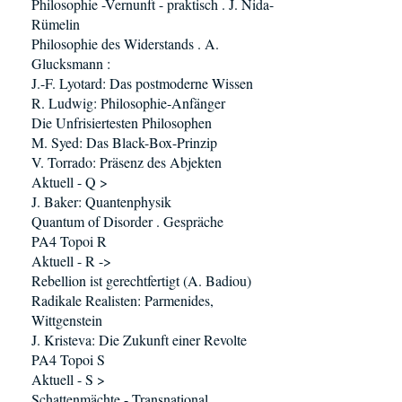
Philosophie -Vernunft - praktisch . J. Nida-
Rümelin
Philosophie des Widerstands . A.
Glucksmann :
J.-F. Lyotard: Das postmoderne Wissen
R. Ludwig: Philosophie-Anfänger
Die Unfrisiertesten Philosophen
M. Syed: Das Black-Box-Prinzip
V. Torrado: Präsenz des Abjekten
Aktuell - Q >
J. Baker: Quantenphysik
Quantum of Disorder . Gespräche
PA4 Topoi R
Aktuell - R ->
Rebellion ist gerechtfertigt (A. Badiou)
Radikale Realisten: Parmenides,
Wittgenstein
J. Kristeva: Die Zukunft einer Revolte
PA4 Topoi S
Aktuell - S >
Schattenmächte - Transnational