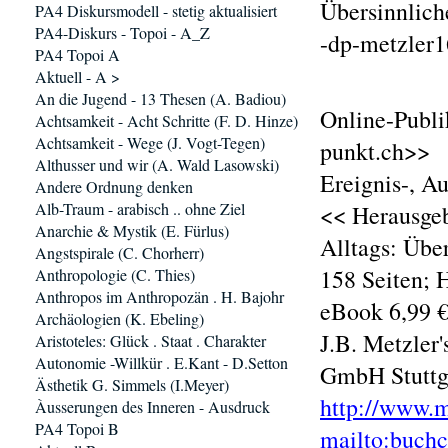
Übersinnlich
PA4 Diskursmodell - stetig aktualisiert
PA4-Diskurs - Topoi - A_Z
-dp-metzler1
PA4 Topoi A
Aktuell - A >
An die Jugend - 13 Thesen (A. Badiou)
Online-Publi
Achtsamkeit - Acht Schritte (F. D. Hinze)
Achtsamkeit - Wege (J. Vogt-Tegen)
punkt.ch>>
Althusser und wir (A. Wald Lasowski)
Ereignis-, A
Andere Ordnung denken
Alb-Traum - arabisch .. ohne Ziel
<< Herausgeb
Anarchie & Mystik (E. Fürlus)
Alltags: Übe
Angstspirale (C. Chorherr)
158 Seiten; 
Anthropologie (C. Thies)
Anthropos im Anthropozän . H. Bajohr
eBook 6,99 
Archäologien (K. Ebeling)
J.B. Metzler
Aristoteles: Glück . Staat . Charakter
Autonomie -Willkür . E.Kant - D.Setton
GmbH Stuttg
Ästhetik G. Simmels (I.Meyer)
http://www.m
Àusserungen des Inneren - Ausdruck
PA4 Topoi B
mailto:buch