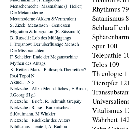
Menschenrecht - Massnahme (J. Heller)
Rhythmus 79
Die Metamoderne
Satanismus 
Metamoderne (Akken &Vermeulen)
S. Zizek: Metastasen - Geniessen
Schlaraff en
Migration & Integration (R. Süssmuth)
Sphärenharm
B. Russell : Lob des Müßiggangs
I. Trojanow: Der überflüssige Mensch
Spur 100
Die Missbrauchten
Telepathie 1
F. Scheider: Ende der Megamaschine
Telos 109
Mythen des Alltags
K. Reitter: Marx - Philosoph.Theoretiker?
Th eologie 1
PA4 Topoi N
Tieropfer 12
Aktuell - N >
Nietzsche - Allzu-Menschliches , E.Brock,
Transsubstan
J.Georg (Hg.)
Universaliens
Nietzsche - Briefe, R. Schmidt-Grépály
Nietzsche : Rasse - Barbarisches .
Vitalismus 1
S.Kaufmann, M.Winkler
Wahrheit 14
Nietzsche - Rückkehr des Autors
Nihilismus - heute I, A. Badiou
Zehn Gebote,