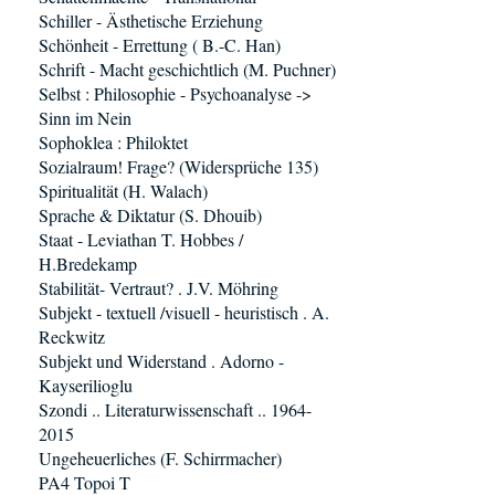
Schiller - Ästhetische Erziehung
Schönheit - Errettung ( B.-C. Han)
Schrift - Macht geschichtlich (M. Puchner)
Selbst : Philosophie - Psychoanalyse ->
Sinn im Nein
Sophoklea : Philoktet
Sozialraum! Frage? (Widersprüche 135)
Spiritualität (H. Walach)
Sprache & Diktatur (S. Dhouib)
Staat - Leviathan T. Hobbes /
H.Bredekamp
Stabilität- Vertraut? . J.V. Möhring
Subjekt - textuell /visuell - heuristisch . A.
Reckwitz
Subjekt und Widerstand . Adorno -
Kayserilioglu
Szondi .. Literaturwissenschaft .. 1964-
2015
Ungeheuerliches (F. Schirrmacher)
PA4 Topoi T