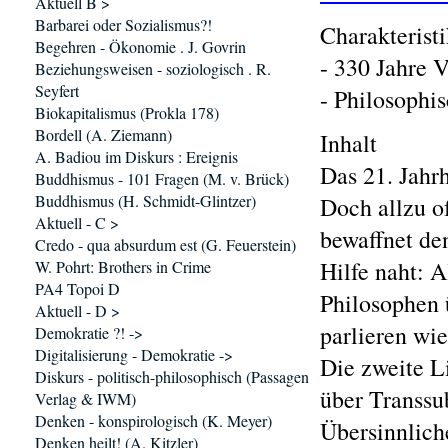
Aktuell B >
Barbarei oder Sozialismus?!
Charakterist
Begehren - Ökonomie . J. Govrin
- 330 Jahre V
Beziehungsweisen - soziologisch . R.
Seyfert
- Philosophi
Biokapitalismus (Prokla 178)
Bordell (A. Ziemann)
Inhalt
A. Badiou im Diskurs : Ereignis
Das 21. Jahr
Buddhismus - 101 Fragen (M. v. Brück)
Buddhismus (H. Schmidt-Glintzer)
Doch allzu o
Aktuell - C >
bewaffnet de
Credo - qua absurdum est (G. Feuerstein)
Hilfe naht: A
W. Pohrt: Brothers in Crime
PA4 Topoi D
Philosophen 
Aktuell - D >
parlieren wi
Demokratie ?! ->
Digitalisierung - Demokratie ->
Die zweite L
Diskurs - politisch-philosophisch (Passagen
über Transsub
Verlag & IWM)
Denken - konspirologisch (K. Meyer)
Übersinnlich
Denken heilt! (A. Kitzler)