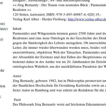
Ereignis-, Ausstellungs-, AV- und Buchbesprechung
rt
<< Jörg Bernardy : Der Traum vom neutralen Blick : Parmenides
Realisten >>
120 Seiten, kartoniert; ISBN: 978-3-495-48887-4; €[D] 19,-
Verlag Karl Alber - Herder Freiburg;
http://www.verlag-alber.d
ou)
inze)
Inhalt
Parmenides und Wittgenstein trennen ganze 2500 Jahre und doc
Realismus und eine neue Ontologie in der Geschichte des Denk
i)
gegen die Sinnlosigkeit des Lebens anzugehen. Ob unerschütte
Leiter, die immer wieder überwunden werden muss, beides ver
unzerstörbaren, objektiven Welt der Tatsachen. Parmenides un
der Absurdität der Existenz und den Fallen des Skeptizismus 
bedeutet daher in der Antike wie im 20. Jahrhundert die Erric
ontologischen Wahrheit, um der unerklärbaren Paradoxie der W
ohr
Autor
Jörg Bernardy, geboren 1982, hat in Philosophie promoviert un
der Staatlichen Hochschule für Gestaltung Karlsruhe sowie an d
tton
freier Autor in Hamburg und war zuletzt als Redakteur für die
k
Fazit
Der Philosoph Jörg Bernardy weist auf höchstem Erkenntnisnive