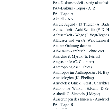
PA4 Diskursmodell - stetig aktualisie
PA4-Diskurs - Topoi - A_Z
PA4 Topoi A
Aktuell - A >
An die Jugend - 13 Thesen (A. Badi
Achtsamkeit - Acht Schritte (F. D. H
Achtsamkeit - Wege (J. Vogt-Tegen)
Althusser und wir (A. Wald Lasowsk
Andere Ordnung denken
Alb-Traum - arabisch .. ohne Ziel
Anarchie & Mystik (E. Fürlus)
Angstspirale (C. Chorherr)
Anthropologie (C. Thies)
Anthropos im Anthropozän . H. Baj
Archäologien (K. Ebeling)
Aristoteles: Glück . Staat . Charakter
Autonomie -Willkür . E.Kant - D.Se
Ästhetik G. Simmels (I.Meyer)
Àusserungen des Inneren - Ausdruc
PA4 Topoi B