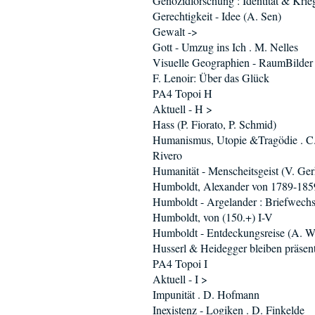
Genozidforschung : Identität & Krie
Gerechtigkeit - Idee (A. Sen)
Gewalt ->
Gott - Umzug ins Ich . M. Nelles
Visuelle Geographien - RaumBilder
F. Lenoir: Über das Glück
PA4 Topoi H
Aktuell - H >
Hass (P. Fiorato, P. Schmid)
Humanismus, Utopie &Tragödie . C
Rivero
Humanität - Menscheitsgeist (V. Ger
Humboldt, Alexander von 1789-185
Humboldt - Argelander : Briefwechs
Humboldt, von (150.+) I-V
Humboldt - Entdeckungsreise (A. W
Husserl & Heidegger bleiben präsent 
PA4 Topoi I
Aktuell - I >
Impunität . D. Hofmann
Inexistenz - Logiken . D. Finkelde