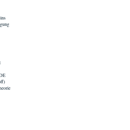
ins
egung
t
 DE
ff)
heorie