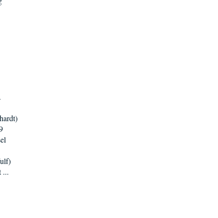
g
.
hardt)
9
el
ulf)
...