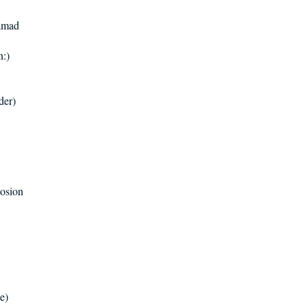
Samad
n:)
der)
posion
e)