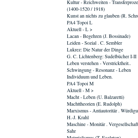
Kultur - Reichweiten - Transferproz
(1400-1520 / 1918)
Kunst an nichts zu glauben (R. Schro
PA4 Topoi L
Aktuell - L >
Lacan - Begehren (J. Bossinade)
Leiden - Sozial . C. Sembler
Lukrez: Die Natur der Dinge
G. C. Lichtenberg: Sudelbücher I-II
Leben verstehen - Verstricktheit..
Schwingung - Resonanz - Leben
Individuum und Leben.
PA4 Topoi M
Aktuell - M >
Macht - Leben (U. Balzaretti)
Machttheorien (E. Rudolph)
Marxismus - Antiautoritär . Würdig
H.-J. Krahl
Maschine - Monitär . Vergesellschaft
Sahr
Materialismus (T. Eagleton)