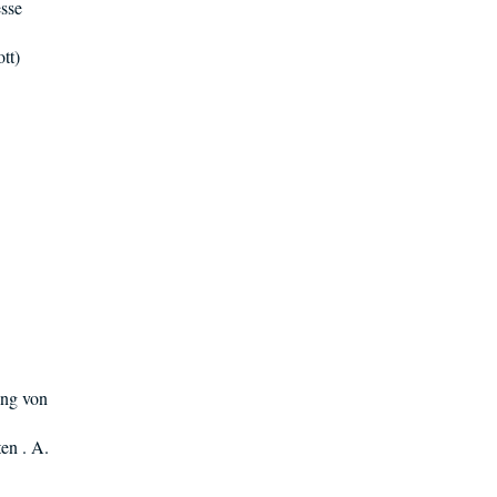
esse
tt)
ung von
en . A.