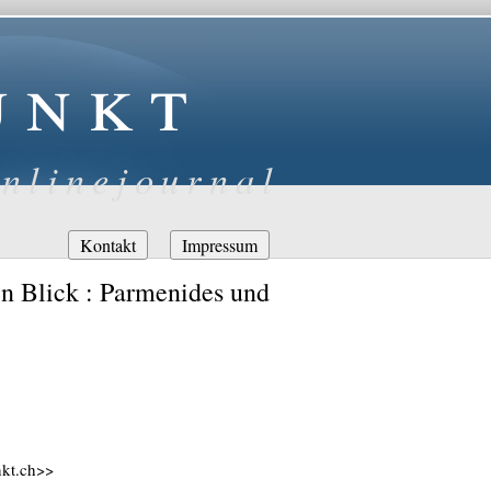
unkt
nlinejournal
Navigation
Kontakt
Impressum
überspringen
n Blick : Parmenides und
nkt.ch>>