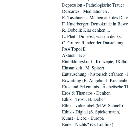
Depression - Pathologische Trauer
Descartes - Meditationen .
R. Taschner: .. Mathematik des Dase
F. Unterberger: Demokratie in Bew
R. Dobelli: Klar denken ...
L. Pfeil : Du lebst, was du denkst
C. Grüny: Ränder der Darstellung
PA4 Topoi E
Aktuell - E >
Einbildungskraft - Konzepte, 18.Jhd
Einsamkeit . M. Spitzer
Enttäuschung - historisch erfahren -
Erwartung (E. Angehn, J. Küchenho
Eros und Erkenntnis . Ästhetische T
Eros & Thanatos - Denken
Ethik - Trost . B. Dober
Ethik - vulnerabel (M.W. Schnell)
Ethik - Digital (S. Spiekermann)
Kunst - Liebe - Europa
Ende - Nichts? (G. Lohfink)