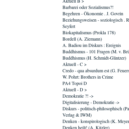
Aktuell B >
Barbarei oder Sozialismus?!
Begehren - Ökonomie . J. Govrin
Beziehungsweisen - soziologisch . R
Seyfert
Biokapitalismus (Prokla 178)
Bordell (A. Ziemann)
A. Badiou im Diskurs : Ereignis
Buddhismus - 101 Fragen (M. v. Br
Buddhismus (H. Schmidt-Glintzer)
Aktuell - C >
Credo - qua absurdum est (G. Feuers
W. Pohrt: Brothers in Crime
PA4 Topoi D
Aktuell - D >
Demokratie ?! ->
Digitalisierung - Demokratie ->
Diskurs - politisch-philosophisch (P
Verlag & IWM)
Denken - konspirologisch (K. Meyer
Denken heilt! (A. Kitzler)