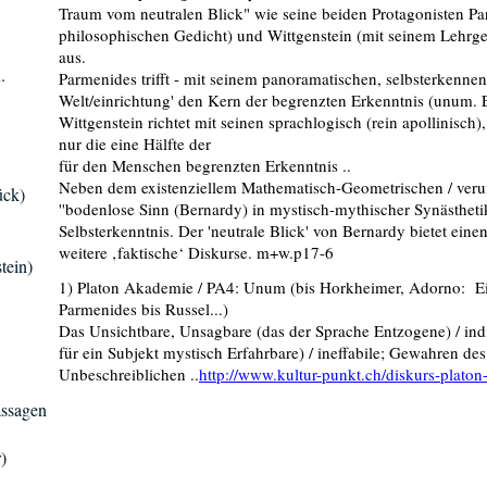
Traum vom neutralen Blick" wie seine beiden Protagonisten Pa
philosophischen Gedicht) und Wittgenstein (mit seinem Lehrgedi
aus.
.
Parmenides trifft - mit seinem panoramatischen, selbsterkenne
Welt/einrichtung' den Kern der begrenzten Erkenntnis (unum. Ein
Wittgenstein richtet mit seinen sprachlogisch (rein apollinisch)
nur die eine Hälfte der
für den Menschen begrenzten Erkenntnis ..
Neben dem existenziellem Mathematisch-Geometrischen / verum,
ück)
''bodenlose Sinn (Bernardy) in mystisch-mythischer Synästhet
Selbsterkenntnis. Der 'neutrale Blick' von Bernardy bietet ein
weitere ‚faktische‘ Diskurse. m+w.p17-6
tein)
1) Platon Akademie / PA4: Unum (bis Horkheimer, Adorno: Ein
Parmenides bis Russel...)
Das Unsichtbare, Unsagbare (das der Sprache Entzogene) / indi
für ein Subjekt mystisch Erfahrbare) / ineffabile; Gewahren d
Unbeschreiblichen ..
http://www.kultur-punkt.ch/diskurs-plato
assagen
)