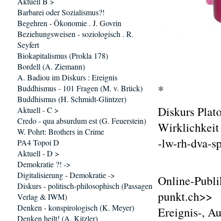
Aktuell B >
Barbarei oder Sozialismus?!
Begehren - Ökonomie . J. Govrin
Beziehungsweisen - soziologisch . R.
Seyfert
Biokapitalismus (Prokla 178)
Bordell (A. Ziemann)
A. Badiou im Diskurs : Ereignis
*
Buddhismus - 101 Fragen (M. v. Brück)
Buddhismus (H. Schmidt-Glintzer)
Diskurs Plat
Aktuell - C >
Credo - qua absurdum est (G. Feuerstein)
Wirklichkeit
W. Pohrt: Brothers in Crime
-lw-rh-dva-s
PA4 Topoi D
Aktuell - D >
Demokratie ?! ->
Digitalisierung - Demokratie ->
Online-Publi
Diskurs - politisch-philosophisch (Passagen
punkt.ch>>
Verlag & IWM)
Denken - konspirologisch (K. Meyer)
Ereignis-, A
Denken heilt! (A. Kitzler)