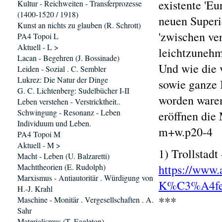
existente 'Eu
Kultur - Reichweiten - Transferprozesse
(1400-1520 / 1918)
neuen Superid
Kunst an nichts zu glauben (R. Schrott)
'zwischen ve
PA4 Topoi L
Aktuell - L >
leichtzunehm
Lacan - Begehren (J. Bossinade)
Und wie die 
Leiden - Sozial . C. Sembler
Lukrez: Die Natur der Dinge
sowie ganze 
G. C. Lichtenberg: Sudelbücher I-II
worden waren
Leben verstehen - Verstricktheit..
Schwingung - Resonanz - Leben
eröffnen die 
Individuum und Leben.
m+w.p20-4
PA4 Topoi M
Aktuell - M >
1) Trollstad
Macht - Leben (U. Balzaretti)
Machttheorien (E. Rudolph)
https://www.
Marxismus - Antiautoritär . Würdigung von
K%C3%A4fe
H.-J. Krahl
***
Maschine - Monitär . Vergesellschaften . A.
Sahr
Materialismus (T. Eagleton)