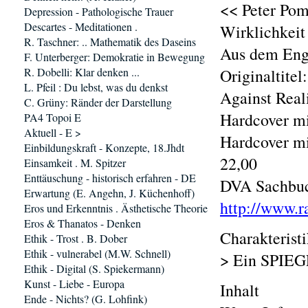
<< Peter Pom
Depression - Pathologische Trauer
Descartes - Meditationen .
Wirklichkeit
R. Taschner: .. Mathematik des Daseins
Aus dem Engl
F. Unterberger: Demokratie in Bewegung
R. Dobelli: Klar denken ...
Originaltitel
L. Pfeil : Du lebst, was du denkst
Against Reali
C. Grüny: Ränder der Darstellung
Hardcover mi
PA4 Topoi E
Aktuell - E >
Hardcover mi
Einbildungskraft - Konzepte, 18.Jhdt
22,00
Einsamkeit . M. Spitzer
Enttäuschung - historisch erfahren - DE
DVA Sachbuc
Erwartung (E. Angehn, J. Küchenhoff)
http://www.
Eros und Erkenntnis . Ästhetische Theorie
Eros & Thanatos - Denken
Charakterist
Ethik - Trost . B. Dober
Ethik - vulnerabel (M.W. Schnell)
> Ein SPIE
Ethik - Digital (S. Spiekermann)
Kunst - Liebe - Europa
Inhalt
Ende - Nichts? (G. Lohfink)