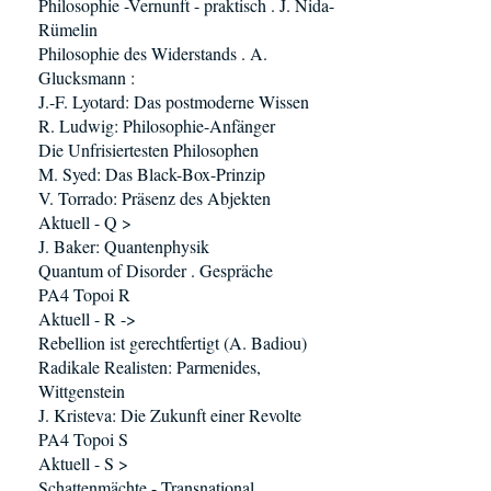
Philosophie -Vernunft - praktisch . J. Nida-
Rümelin
Philosophie des Widerstands . A.
Glucksmann :
J.-F. Lyotard: Das postmoderne Wissen
R. Ludwig: Philosophie-Anfänger
Die Unfrisiertesten Philosophen
M. Syed: Das Black-Box-Prinzip
V. Torrado: Präsenz des Abjekten
Aktuell - Q >
J. Baker: Quantenphysik
Quantum of Disorder . Gespräche
PA4 Topoi R
Aktuell - R ->
Rebellion ist gerechtfertigt (A. Badiou)
Radikale Realisten: Parmenides,
Wittgenstein
J. Kristeva: Die Zukunft einer Revolte
PA4 Topoi S
Aktuell - S >
Schattenmächte - Transnational