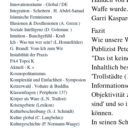
Innovationsräume - Global / DE
Waffe wurde
Integration - Scheitern . H. Abdel-Samad
Garri Kaspar
Islamische Feminismen
Illusionen & Desillusionen (A. Green:)
Fazit
Soziale Intelligenz (D. Goleman: )
Intuition - Bauchgefühl - Kraft
Wie unsere W
Ich - Was tun wer sein? (L.Honnefelder)
Publizist Pe
G. Brandl: Vom Ich zum Wir
Instabilität der Praxis
"Das ist kei
PA4 Topoi K
Inhaltlich be
Aktuell - K >
Kosmopolitanismus
'Trollstädte 
Komplexität und Einfachheit - Symposion
Informations
Ketzerwald . Voltaire & Buddha
Klassenfragen ( Peripherie 137)
Objektivität
Körper als Ware (L.N. Trallori)
sind' und s
Krisengebiete (Lexikon)
Kulturbeschreibung (S.-J. Schmidt)
können.
Kultur global (C. Langbehn))
In seinen Sc
Kulturgeschichte (P. Normann-Waage)