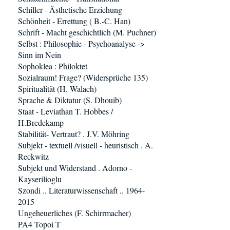
Schiller - Ästhetische Erziehung
Schönheit - Errettung ( B.-C. Han)
Schrift - Macht geschichtlich (M. Puchner)
Selbst : Philosophie - Psychoanalyse ->
Sinn im Nein
Sophoklea : Philoktet
Sozialraum! Frage? (Widersprüche 135)
Spiritualität (H. Walach)
Sprache & Diktatur (S. Dhouib)
Staat - Leviathan T. Hobbes /
H.Bredekamp
Stabilität- Vertraut? . J.V. Möhring
Subjekt - textuell /visuell - heuristisch . A.
Reckwitz
Subjekt und Widerstand . Adorno -
Kayserilioglu
Szondi .. Literaturwissenschaft .. 1964-
2015
Ungeheuerliches (F. Schirrmacher)
PA4 Topoi T