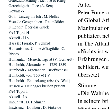
Genozidforschung : Identität & Krieg
Autor
Gerechtigkeit - Idee (A. Sen)
Gewalt ->
Peter Pomeran
Gott - Umzug ins Ich . M. Nelles
of Global Af
Visuelle Geographien - RaumBilder
Manipulation
F. Lenoir: Über das Glück
PA4 Topoi H
publiziert n
Aktuell - H >
in The Atlant
Hass (P. Fiorato, P. Schmid)
Humanismus, Utopie &Tragödie . C.
»Nichts ist w
Rivero
Erfahrungen 
Humanität - Menscheitsgeist (V. Gerhardt)
Humboldt, Alexander von 1789-1859
schildert, w
Humboldt - Argelander : Briefwechsel
übersetzt.
Humboldt, von (150.+) I-V
Humboldt - Entdeckungsreise (A. Wulf)
Stimme
Husserl & Heidegger bleiben präsent ...
PA4 Topoi I
»Die Wahrhei
Aktuell - I >
in seinem br
Impunität . D. Hofmann
Inexistenz - Logiken . D. Finkelde
Händen von D