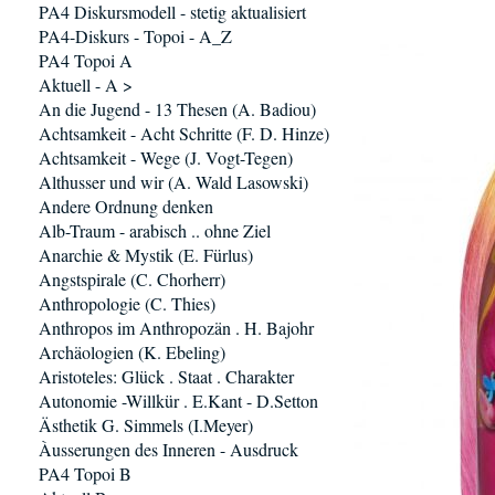
PA4 Diskursmodell - stetig aktualisiert
PA4-Diskurs - Topoi - A_Z
PA4 Topoi A
Aktuell - A >
An die Jugend - 13 Thesen (A. Badiou)
Achtsamkeit - Acht Schritte (F. D. Hinze)
Achtsamkeit - Wege (J. Vogt-Tegen)
Althusser und wir (A. Wald Lasowski)
Andere Ordnung denken
Alb-Traum - arabisch .. ohne Ziel
Anarchie & Mystik (E. Fürlus)
Angstspirale (C. Chorherr)
Anthropologie (C. Thies)
Anthropos im Anthropozän . H. Bajohr
Archäologien (K. Ebeling)
Aristoteles: Glück . Staat . Charakter
Autonomie -Willkür . E.Kant - D.Setton
Ästhetik G. Simmels (I.Meyer)
Àusserungen des Inneren - Ausdruck
PA4 Topoi B