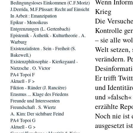
Wenn Informa
Bedingungsloses Einkommen (C.F.Moriz)
J.Derrida, M.F.Plissart: Recht auf Einsicht
Krieg
In Arbeit : Emanzipation
Die Versuche
Epikur - Menoikeus
Entgrenzungen (L. Gertenbach)
Kontrolle ger
Epistemik - Ästhetik - Kulturtheorie . A.
– sie alle wo
Warburg
Welt setzen, 
Existenzialisten . Sein - Freiheit (S.
Bakewell,)
verändern. P
Existenzphilosophie - Kierkegaard -
Desinformatio
Nietzsche . O. Victor
PA4 Topoi F
Er trifft Twi
Aktuell - F >
und Identitä
Fiktion - Ränder (J. Rancière)
Erasmus ... Klage des Friedens
und »falsch« 
Freunde und Interessenten
erzählte Repo
Freundschaft . S. Wiertz
A. Kim: Der sichtbare Feind
Noch nie ist
PA4 Topoi G
ausgesetzt is
Aktuell - G >