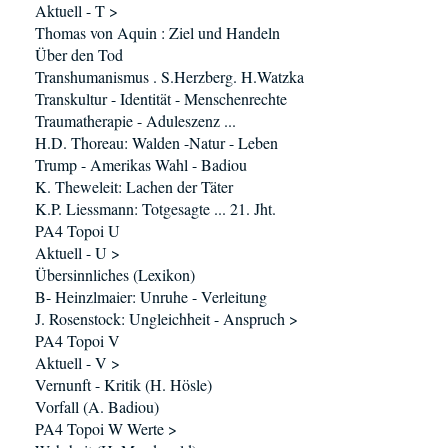
Aktuell - T >
Thomas von Aquin : Ziel und Handeln
Über den Tod
Transhumanismus . S.Herzberg. H.Watzka
Transkultur - Identität - Menschenrechte
Traumatherapie - Aduleszenz ...
H.D. Thoreau: Walden -Natur - Leben
Trump - Amerikas Wahl - Badiou
K. Theweleit: Lachen der Täter
K.P. Liessmann: Totgesagte ... 21. Jht.
PA4 Topoi U
Aktuell - U >
Übersinnliches (Lexikon)
B- Heinzlmaier: Unruhe - Verleitung
J. Rosenstock: Ungleichheit - Anspruch >
PA4 Topoi V
Aktuell - V >
Vernunft - Kritik (H. Hösle)
Vorfall (A. Badiou)
PA4 Topoi W Werte >