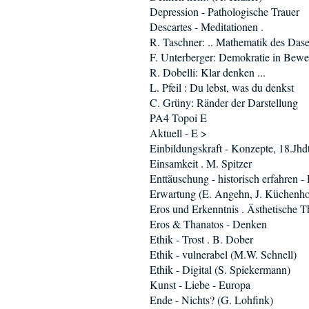
Depression - Pathologische Trauer
Descartes - Meditationen .
R. Taschner: .. Mathematik des Dase
F. Unterberger: Demokratie in Bew
R. Dobelli: Klar denken ...
L. Pfeil : Du lebst, was du denkst
C. Grüny: Ränder der Darstellung
PA4 Topoi E
Aktuell - E >
Einbildungskraft - Konzepte, 18.Jhd
Einsamkeit . M. Spitzer
Enttäuschung - historisch erfahren -
Erwartung (E. Angehn, J. Küchenho
Eros und Erkenntnis . Ästhetische T
Eros & Thanatos - Denken
Ethik - Trost . B. Dober
Ethik - vulnerabel (M.W. Schnell)
Ethik - Digital (S. Spiekermann)
Kunst - Liebe - Europa
Ende - Nichts? (G. Lohfink)