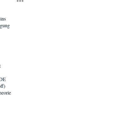
***
ins
egung
t
 DE
ff)
heorie