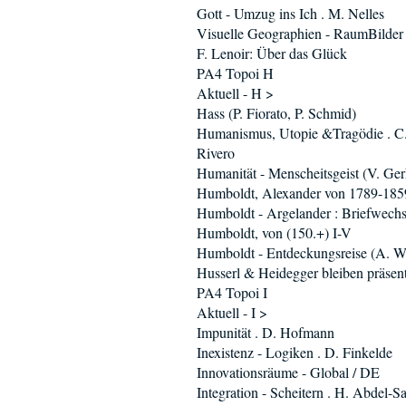
Gott - Umzug ins Ich . M. Nelles
Visuelle Geographien - RaumBilder
F. Lenoir: Über das Glück
PA4 Topoi H
Aktuell - H >
Hass (P. Fiorato, P. Schmid)
Humanismus, Utopie &Tragödie . C
Rivero
Humanität - Menscheitsgeist (V. Ger
Humboldt, Alexander von 1789-185
Humboldt - Argelander : Briefwechs
Humboldt, von (150.+) I-V
Humboldt - Entdeckungsreise (A. W
Husserl & Heidegger bleiben präsent 
PA4 Topoi I
Aktuell - I >
Impunität . D. Hofmann
Inexistenz - Logiken . D. Finkelde
Innovationsräume - Global / DE
Integration - Scheitern . H. Abdel-