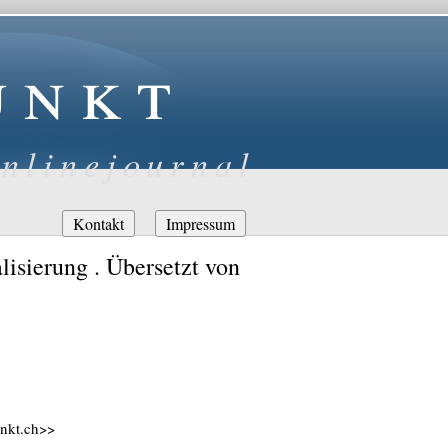
unkt
nlinejournal
Navigation
Kontakt
Impressum
überspringen
isierung . Übersetzt von
unkt.ch>>