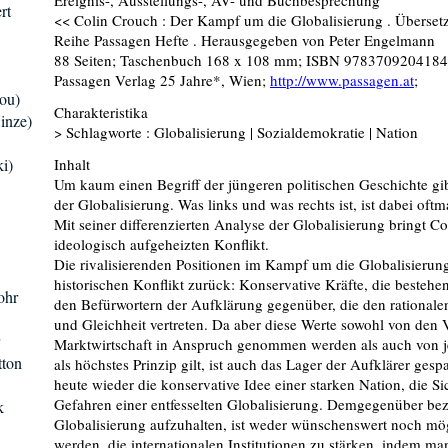
Ereignis-, Ausstellungs-, AV- und Buchbesprechung
rt
<< Colin Crouch : Der Kampf um die Globalisierung . Überset
Reihe Passagen Hefte . Herausgegeben von Peter Engelmann
88 Seiten; Taschenbuch 168 x 108 mm; ISBN 9783709204184
Passagen Verlag 25 Jahre*, Wien;
http://www.passagen.at
;
ou)
Charakteristika
inze)
> Schlagworte : Globalisierung | Sozialdemokratie | Nation
i)
Inhalt
Um kaum einen Begriff der jüngeren politischen Geschichte gi
der Globalisierung. Was links und was rechts ist, ist dabei oft
Mit seiner differenzierten Analyse der Globalisierung bringt Co
ideologisch aufgeheizten Konflikt.
Die rivalisierenden Positionen im Kampf um die Globalisierung
historischen Konflikt zurück: Konservative Kräfte, die bestehe
ohr
den Befürwortern der Aufklärung gegenüber, die den rationalen 
und Gleichheit vertreten. Da aber diese Werte sowohl von den V
Marktwirtschaft in Anspruch genommen werden als auch von je
tton
als höchstes Prinzip gilt, ist auch das Lager der Aufklärer gespa
heute wieder die konservative Idee einer starken Nation, die Si
Gefahren einer entfesselten Globalisierung. Demgegenüber bezi
k
Globalisierung aufzuhalten, ist weder wünschenswert noch mög
werden, die internationalen Institutionen zu stärken, indem ma