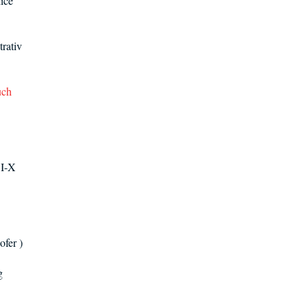
ice
trativ
uch
 I-X
ofer )
g