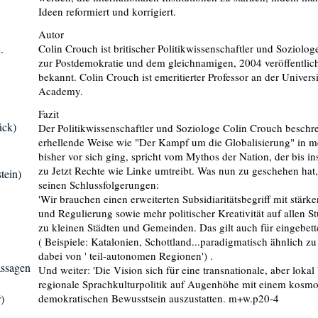
Ideen reformiert und korrigiert.
Autor
.
Colin Crouch ist britischer Politikwissenschaftler und Soziolog
zur Postdemokratie und dem gleichnamigen, 2004 veröffentlich
bekannt. Colin Crouch ist emeritierter Professor an der Univers
Academy.
Fazit
ück)
Der Politikwissenschaftler und Soziologe Colin Crouch beschr
erhellende Weise wie "Der Kampf um die Globalisierung" in m
bisher vor sich ging, spricht vom Mythos der Nation, der bis in
zu Jetzt Rechte wie Linke umtreibt. Was nun zu geschehen hat, 
tein)
seinen Schlussfolgerungen:
'Wir brauchen einen erweiterten Subsidiaritätsbegriff mit stär
und Regulierung sowie mehr politischer Kreativität auf allen S
zu kleinen Städten und Gemeinden. Das gilt auch für eingebett
( Beispiele: Katalonien, Schottland...paradigmatisch ähnlich zu 
dabei von ' teil-autonomen Regionen') .
assagen
Und weiter: 'Die Vision sich für eine transnationale, aber loka
regionale Sprachkulturpolitik auf Augenhöhe mit einem kosmop
)
demokratischen Bewusstsein auszustatten. m+w.p20-4