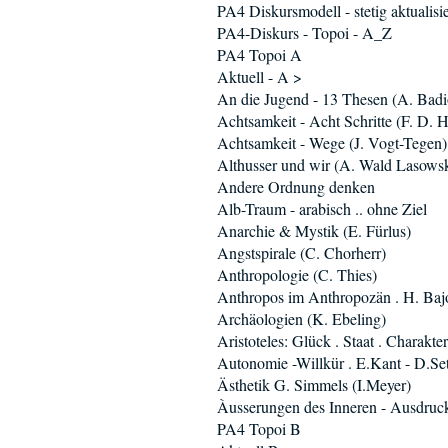
PA4 Diskursmodell - stetig aktualisie
PA4-Diskurs - Topoi - A_Z
PA4 Topoi A
Aktuell - A >
An die Jugend - 13 Thesen (A. Badi
Achtsamkeit - Acht Schritte (F. D. H
Achtsamkeit - Wege (J. Vogt-Tegen)
Althusser und wir (A. Wald Lasowsk
Andere Ordnung denken
Alb-Traum - arabisch .. ohne Ziel
Anarchie & Mystik (E. Fürlus)
Angstspirale (C. Chorherr)
Anthropologie (C. Thies)
Anthropos im Anthropozän . H. Baj
Archäologien (K. Ebeling)
Aristoteles: Glück . Staat . Charakter
Autonomie -Willkür . E.Kant - D.Se
Ästhetik G. Simmels (I.Meyer)
Àusserungen des Inneren - Ausdruc
PA4 Topoi B