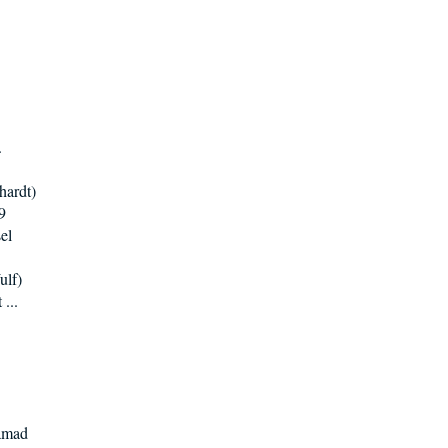
.
hardt)
9
el
ulf)
...
Samad