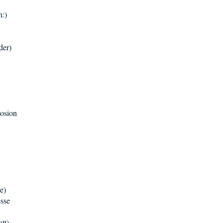
n:)
der)
posion
e)
esse
tt)