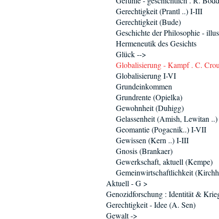
Gefühle - geschichtlich . R. Bodd
Gerechtigkeit (Prantl ..) I-III
Gerechtigkeit (Bude)
Geschichte der Philosophie - illus
Hermeneutik des Gesichts
Glück -->
Globalisierung - Kampf . C. Cro
Globalisierung I-VI
Grundeinkommen
Grundrente (Opielka)
Gewohnheit (Duhigg)
Gelassenheit (Amish, Lewitan ..)
Geomantie (Pogacnik..) I-VII
Gewissen (Kern ..) I-III
Gnosis (Brankaer)
Gewerkschaft, aktuell (Kempe)
Gemeinwirtschaftlichkeit (Kirchh
Aktuell - G >
Genozidforschung : Identität & Krie
Gerechtigkeit - Idee (A. Sen)
Gewalt ->