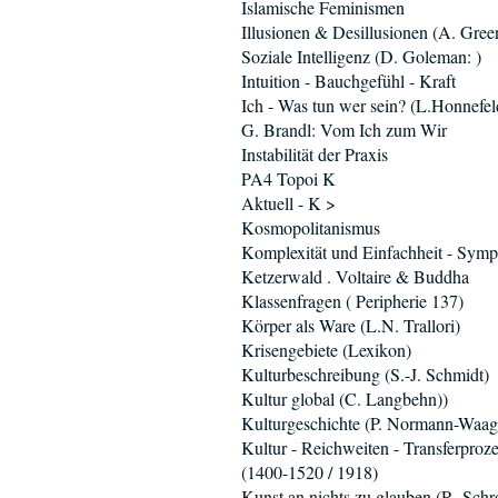
Islamische Feminismen
Illusionen & Desillusionen (A. Gree
Soziale Intelligenz (D. Goleman: )
Intuition - Bauchgefühl - Kraft
Ich - Was tun wer sein? (L.Honnefel
G. Brandl: Vom Ich zum Wir
Instabilität der Praxis
PA4 Topoi K
Aktuell - K >
Kosmopolitanismus
Komplexität und Einfachheit - Sym
Ketzerwald . Voltaire & Buddha
Klassenfragen ( Peripherie 137)
Körper als Ware (L.N. Trallori)
Krisengebiete (Lexikon)
Kulturbeschreibung (S.-J. Schmidt)
Kultur global (C. Langbehn))
Kulturgeschichte (P. Normann-Waag
Kultur - Reichweiten - Transferproz
(1400-1520 / 1918)
Kunst an nichts zu glauben (R. Schro