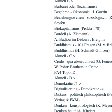
Aktuell B >
Barbarei oder Sozialismus?!
Begehren - Ökonomie . J. Govrin
Beziehungsweisen - soziologisch . R
Seyfert
Biokapitalismus (Prokla 178)
Bordell (A. Ziemann)
A. Badiou im Diskurs : Ereignis
Buddhismus - 101 Fragen (M. v. Br
Buddhismus (H. Schmidt-Glintzer)
Aktuell - C >
Credo - qua absurdum est (G. Feuers
W. Pohrt: Brothers in Crime
PA4 Topoi D
Aktuell - D >
Demokratie ?! ->
Digitalisierung - Demokratie ->
Diskurs - politisch-philosophisch (P
Verlag & IWM)
Denken - konspirologisch (K. Meyer
Denken heilt! (A. Kitzler)