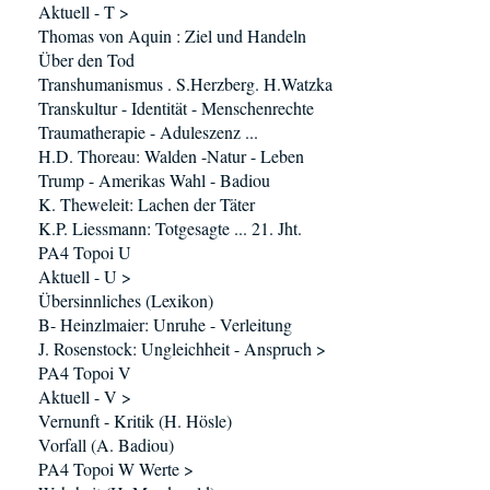
Aktuell - T >
Thomas von Aquin : Ziel und Handeln
Über den Tod
Transhumanismus . S.Herzberg. H.Watzka
Transkultur - Identität - Menschenrechte
Traumatherapie - Aduleszenz ...
H.D. Thoreau: Walden -Natur - Leben
Trump - Amerikas Wahl - Badiou
K. Theweleit: Lachen der Täter
K.P. Liessmann: Totgesagte ... 21. Jht.
PA4 Topoi U
Aktuell - U >
Übersinnliches (Lexikon)
B- Heinzlmaier: Unruhe - Verleitung
J. Rosenstock: Ungleichheit - Anspruch >
PA4 Topoi V
Aktuell - V >
Vernunft - Kritik (H. Hösle)
Vorfall (A. Badiou)
PA4 Topoi W Werte >