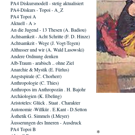
PA4 Diskursmodell - stetig aktualisiert
PA4-Diskurs - Topoi - A_Z
PA4 Topoi A
Aktuell - A >
An die Jugend - 13 Thesen (A. Badiou)
Achtsamkeit - Acht Schritte (F. D. Hinze)
Achtsamkeit - Wege (J. Vogt-Tegen)
Althusser und wir (A. Wald Lasowski)
Andere Ordnung denken
Alb-Traum - arabisch .. ohne Ziel
Anarchie & Mystik (E. Fürlus)
Angstspirale (C. Chorherr)
Anthropologie (C. Thies)
Anthropos im Anthropozän . H. Bajohr
Archäologien (K. Ebeling)
Aristoteles: Glück . Staat . Charakter
Autonomie -Willkür . E.Kant - D.Setton
Ästhetik G. Simmels (I.Meyer)
Àusserungen des Inneren - Ausdruck
PA4 Topoi B
*