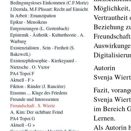
Bedingungsloses Einkommen (C.F.Moriz)
Möglichkeit,
J.Derrida, M.F.Plissart: Recht auf Einsicht
In Arbeit : Emanzipation
Vertrautheit
Epikur - Menoikeus
Beziehung zu
Entgrenzungen (L. Gertenbach)
Freundschaft
Epistemik - Ästhetik - Kulturtheorie . A.
Warburg
Auswirkungen
Existenzialisten . Sein - Freiheit (S.
Digitalisieru
Bakewell,)
Existenzphilosophie - Kierkegaard -
Autorin
Nietzsche . O. Victor
PA4 Topoi F
Svenja Wiert
Aktuell - F >
Fiktion - Ränder (J. Rancière)
Fazit, vorang
Erasmus ... Klage des Friedens
Svenja Wiert
Freunde und Interessenten
Freundschaft . S. Wiertz
im Bereich G
A. Kim: Der sichtbare Feind
Lernen.
PA4 Topoi G
Aktuell - G >
Als Autorin 