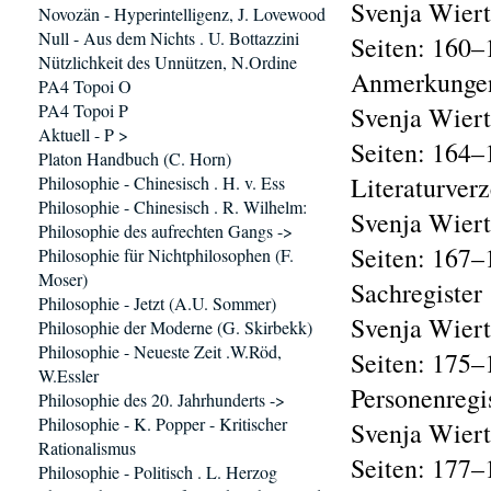
Svenja Wier
Novozän - Hyperintelligenz, J. Lovewood
Null - Aus dem Nichts . U. Bottazzini
Seiten: 160–
Nützlichkeit des Unnützen, N.Ordine
Anmerkunge
PA4 Topoi O
PA4 Topoi P
Svenja Wier
Aktuell - P >
Seiten: 164–
Platon Handbuch (C. Horn)
Literaturverz
Philosophie - Chinesisch . H. v. Ess
Philosophie - Chinesisch . R. Wilhelm:
Svenja Wier
Philosophie des aufrechten Gangs ->
Seiten: 167–
Philosophie für Nichtphilosophen (F.
Moser)
Sachregister
Philosophie - Jetzt (A.U. Sommer)
Svenja Wier
Philosophie der Moderne (G. Skirbekk)
Philosophie - Neueste Zeit .W.Röd,
Seiten: 175–
W.Essler
Personenregi
Philosophie des 20. Jahrhunderts ->
Philosophie - K. Popper - Kritischer
Svenja Wier
Rationalismus
Seiten: 177–
Philosophie - Politisch . L. Herzog