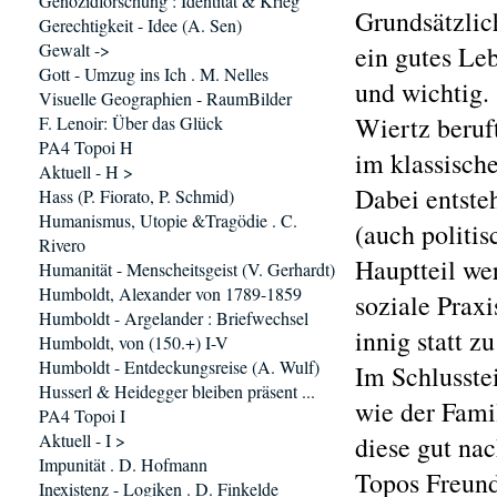
Genozidforschung : Identität & Krieg
Grundsätzlich
Gerechtigkeit - Idee (A. Sen)
Gewalt ->
ein gutes Le
Gott - Umzug ins Ich . M. Nelles
und wichtig.
Visuelle Geographien - RaumBilder
Wiertz beruf
F. Lenoir: Über das Glück
PA4 Topoi H
im klassisch
Aktuell - H >
Dabei entsteh
Hass (P. Fiorato, P. Schmid)
Humanismus, Utopie &Tragödie . C.
(auch politi
Rivero
Hauptteil we
Humanität - Menscheitsgeist (V. Gerhardt)
Humboldt, Alexander von 1789-1859
soziale Prax
Humboldt - Argelander : Briefwechsel
innig statt z
Humboldt, von (150.+) I-V
Humboldt - Entdeckungsreise (A. Wulf)
Im Schlusste
Husserl & Heidegger bleiben präsent ...
wie der Fami
PA4 Topoi I
Aktuell - I >
diese gut nac
Impunität . D. Hofmann
Topos Freund
Inexistenz - Logiken . D. Finkelde