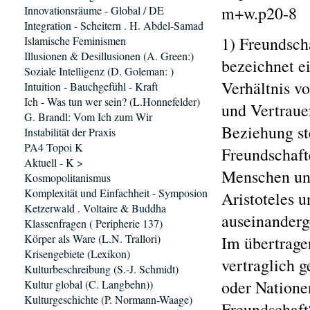
m+w.p20-8
Innovationsräume - Global / DE
Integration - Scheitern . H. Abdel-Samad
1) Freundsch
Islamische Feminismen
Illusionen & Desillusionen (A. Green:)
bezeichnet e
Soziale Intelligenz (D. Goleman: )
Verhältnis v
Intuition - Bauchgefühl - Kraft
Ich - Was tun wer sein? (L.Honnefelder)
und Vertraue
G. Brandl: Vom Ich zum Wir
Beziehung st
Instabilität der Praxis
PA4 Topoi K
Freundschaft
Aktuell - K >
Menschen und
Kosmopolitanismus
Komplexität und Einfachheit - Symposion
Aristoteles 
Ketzerwald . Voltaire & Buddha
auseinanderg
Klassenfragen ( Peripherie 137)
Körper als Ware (L.N. Trallori)
Im übertrage
Krisengebiete (Lexikon)
vertraglich g
Kulturbeschreibung (S.-J. Schmidt)
oder Natione
Kultur global (C. Langbehn))
Kulturgeschichte (P. Normann-Waage)
Freundschaft