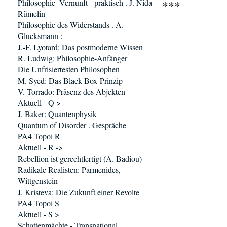
Philosophie -Vernunft - praktisch . J. Nida-
***
Rümelin
Philosophie des Widerstands . A.
Glucksmann :
J.-F. Lyotard: Das postmoderne Wissen
R. Ludwig: Philosophie-Anfänger
Die Unfrisiertesten Philosophen
M. Syed: Das Black-Box-Prinzip
V. Torrado: Präsenz des Abjekten
Aktuell - Q >
J. Baker: Quantenphysik
Quantum of Disorder . Gespräche
PA4 Topoi R
Aktuell - R ->
Rebellion ist gerechtfertigt (A. Badiou)
Radikale Realisten: Parmenides,
Wittgenstein
J. Kristeva: Die Zukunft einer Revolte
PA4 Topoi S
Aktuell - S >
Schattenmächte - Transnational