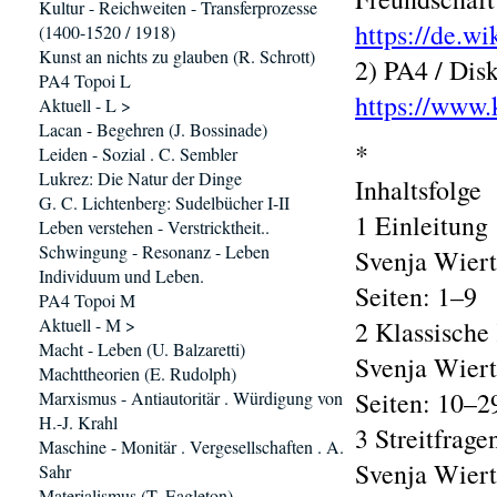
Kultur - Reichweiten - Transferprozesse
https://de.w
(1400-1520 / 1918)
Kunst an nichts zu glauben (R. Schrott)
2) PA4 / Dis
PA4 Topoi L
https://www.
Aktuell - L >
Lacan - Begehren (J. Bossinade)
*
Leiden - Sozial . C. Sembler
Lukrez: Die Natur der Dinge
Inhaltsfolge
G. C. Lichtenberg: Sudelbücher I-II
1 Einleitung
Leben verstehen - Verstricktheit..
Schwingung - Resonanz - Leben
Svenja Wier
Individuum und Leben.
Seiten: 1–9
PA4 Topoi M
Aktuell - M >
2 Klassische
Macht - Leben (U. Balzaretti)
Svenja Wier
Machttheorien (E. Rudolph)
Seiten: 10–2
Marxismus - Antiautoritär . Würdigung von
H.-J. Krahl
3 Streitfrage
Maschine - Monitär . Vergesellschaften . A.
Svenja Wier
Sahr
Materialismus (T. Eagleton)