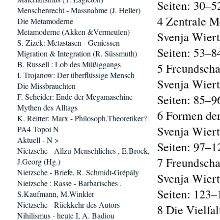
Seiten: 30–5
Menschenrecht - Massnahme (J. Heller)
4 Zentrale M
Die Metamoderne
Metamoderne (Akken &Vermeulen)
Svenja Wier
S. Zizek: Metastasen - Geniessen
Seiten: 53–8
Migration & Integration (R. Süssmuth)
B. Russell : Lob des Müßiggangs
5 Freundscha
I. Trojanow: Der überflüssige Mensch
Svenja Wier
Die Missbrauchten
F. Scheider: Ende der Megamaschine
Seiten: 85–9
Mythen des Alltags
6 Formen der
K. Reitter: Marx - Philosoph.Theoretiker?
Svenja Wier
PA4 Topoi N
Aktuell - N >
Seiten: 97–1
Nietzsche - Allzu-Menschliches , E.Brock,
7 Freundscha
J.Georg (Hg.)
Nietzsche - Briefe, R. Schmidt-Grépály
Svenja Wier
Nietzsche : Rasse - Barbarisches .
Seiten: 123–
S.Kaufmann, M.Winkler
Nietzsche - Rückkehr des Autors
8 Die Vielfa
Nihilismus - heute I, A. Badiou