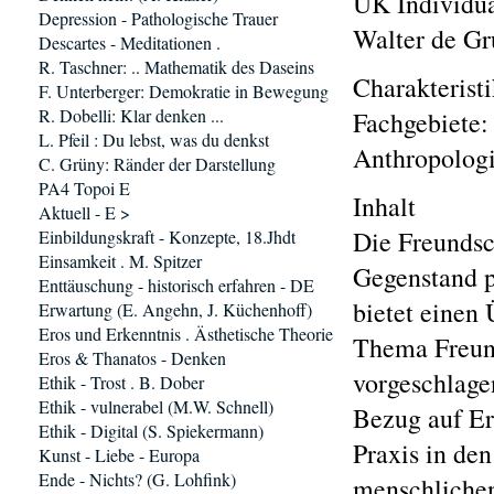
UK Individu
Depression - Pathologische Trauer
Walter de Gru
Descartes - Meditationen .
R. Taschner: .. Mathematik des Daseins
Charakterist
F. Unterberger: Demokratie in Bewegung
R. Dobelli: Klar denken ...
Fachgebiete:
L. Pfeil : Du lebst, was du denkst
Anthropologi
C. Grüny: Ränder der Darstellung
PA4 Topoi E
Inhalt
Aktuell - E >
Die Freundsch
Einbildungskraft - Konzepte, 18.Jhdt
Einsamkeit . M. Spitzer
Gegenstand p
Enttäuschung - historisch erfahren - DE
bietet einen
Erwartung (E. Angehn, J. Küchenhoff)
Eros und Erkenntnis . Ästhetische Theorie
Thema Freund
Eros & Thanatos - Denken
vorgeschlage
Ethik - Trost . B. Dober
Ethik - vulnerabel (M.W. Schnell)
Bezug auf Er
Ethik - Digital (S. Spiekermann)
Praxis in de
Kunst - Liebe - Europa
Ende - Nichts? (G. Lohfink)
menschlichen