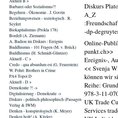
Aktuell B >
Diskurs Plat
Barbarei oder Sozialismus?!
Begehren - Ökonomie . J. Govrin
A_Z
Beziehungsweisen - soziologisch . R.
:Freundschaft
Seyfert
Biokapitalismus (Prokla 178)
-dp-degruyte
Bordell (A. Ziemann)
A. Badiou im Diskurs : Ereignis
Online-Publi
Buddhismus - 101 Fragen (M. v. Brück)
punkt.ch>>
Buddhismus (H. Schmidt-Glintzer)
Ereignis-, A
Aktuell - C >
Credo - qua absurdum est (G. Feuerstein)
<< Svenja Wi
W. Pohrt: Brothers in Crime
können wir s
PA4 Topoi D
Aktuell - D >
Reihe: Grund
Demokratie ?! ->
978-3-11-070
Digitalisierung - Demokratie ->
Diskurs - politisch-philosophisch (Passagen
UK Trade Cus
Verlag & IWM)
Services tra
Denken - konspirologisch (K. Meyer)
Denken heilt! (A. Kitzler)