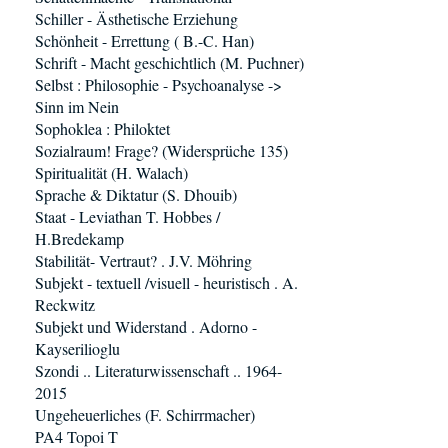
Schiller - Ästhetische Erziehung
Schönheit - Errettung ( B.-C. Han)
Schrift - Macht geschichtlich (M. Puchner)
Selbst : Philosophie - Psychoanalyse ->
Sinn im Nein
Sophoklea : Philoktet
Sozialraum! Frage? (Widersprüche 135)
Spiritualität (H. Walach)
Sprache & Diktatur (S. Dhouib)
Staat - Leviathan T. Hobbes /
H.Bredekamp
Stabilität- Vertraut? . J.V. Möhring
Subjekt - textuell /visuell - heuristisch . A.
Reckwitz
Subjekt und Widerstand . Adorno -
Kayserilioglu
Szondi .. Literaturwissenschaft .. 1964-
2015
Ungeheuerliches (F. Schirrmacher)
PA4 Topoi T