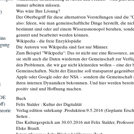
immer arbeiten müssen.
Was wäre Ihre Lösung?
)
Der Oberbegriff für diese alternativen Vorstellungen sind di
also: Ideen, wie man gemeinschaftliche Dinge herstellt, die n
bestimmt sind oder auf einem Wissensmonopol beruhen, sonder
genutzt und bearbeitet werden können.
ins
Wikipedia - die freie Enzyklopädie
egung
Die Autoren von Wikipedia sind fast nur Männer.
Zum Beispiel "Wikipedia": Das ist nicht nur eine Ressource, a
sie stellt auch die Daten wiederum der Gemeinschaft zur Verfü
den Problemen, die wir gar nicht kleinreden wollen – eine der 
Gemeinschaften. Nicht der Einzelne soll transparent gegenüber 
Apple oder Google oder der NSA – sondern die Gemeinschaft a
ihren internen Dynamiken bekommen. Und hier werden bereits 
t
positiv sind und Hoffnung machen.
 DE
Buch
ff)
Felix Stalder : Kultur der Digitalität
heorie
Verlag:edition suhrkamp .Produktion:9.5.2016 (Geplante Ers
Seiten .
Das Kulturgespräch am 30.03.2016 mit Felix Stalder, Professor f
Elske Brault.