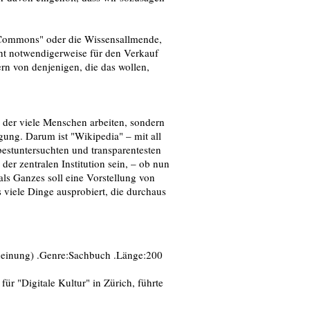
e "Commons" oder die Wissensallmende,
icht notwendigerweise für den Verkauf
n von denjenigen, die das wollen,
n der viele Menschen arbeiten, sondern
gung. Darum ist "Wikipedia" – mit all
bestuntersuchten und transparentesten
der zentralen Institution sein, – ob nun
ls Ganzes soll eine Vorstellung von
viele Dinge ausprobiert, die durchaus
cheinung) .Genre:Sachbuch .Länge:200
ür "Digitale Kultur" in Zürich, führte