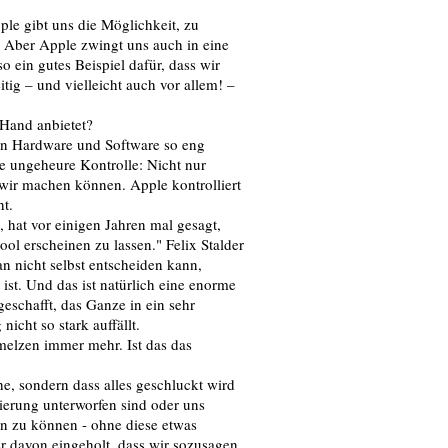
ple gibt uns die Möglichkeit, zu
n. Aber Apple zwingt uns auch in eine
so ein gutes Beispiel dafür, dass wir
itig – und vielleicht auch vor allem! –
 Hand anbietet?
on Hardware und Software so eng
 ungeheure Kontrolle: Nicht nur
wir machen können. Apple kontrolliert
ht.
 hat vor einigen Jahren mal gesagt,
ol erscheinen zu lassen." Felix Stalder
n nicht selbst entscheiden kann,
st. Und das ist natürlich eine enorme
geschafft, das Ganze in ein sehr
icht so stark auffällt.
melzen immer mehr. Ist das das
e, sondern dass alles geschluckt wird
ierung unterworfen sind oder uns
en zu können - ohne diese etwas
ber davon eingeholt, dass wir sozusagen