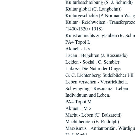
Kulturbeschreibung (S.-J. Schmidt)
Kultur global (C. Langbehn))
Kulturgeschichte (P. Normann-Waag
Kultur - Reichweiten - Transferproz
(1400-1520 / 1918)
Kunst an nichts zu glauben (R. Schro
PA4 Topoi L
Aktuell - L >
Lacan - Begehren (J. Bossinade)
Leiden - Sozial . C. Sembler
Lukrez: Die Natur der Dinge
G. C. Lichtenberg: Sudelbücher I-II
Leben verstehen - Verstricktheit..
Schwingung - Resonanz - Leben
Individuum und Leben.
PA4 Topoi M
Aktuell - M >
Macht - Leben (U. Balzaretti)
Machttheorien (E. Rudolph)
Marxismus - Antiautoritär . Würdig
H.-J. Krahl