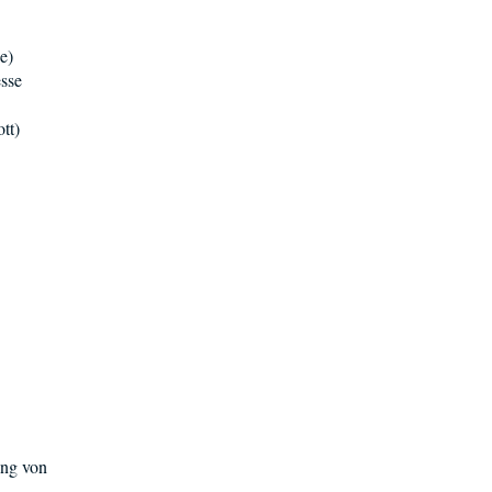
e)
esse
tt)
ung von