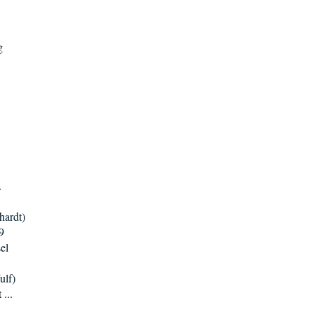
g
.
hardt)
9
el
ulf)
...