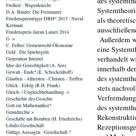
des systemth
Freiheit - Wagenknecht
Systemtheorie
D.A. Binder: Die Freimaurer
Friedenspreisträger DBH* 2015 : Navid
als theoretis
Kermani
ausschließen
Friedenspreis Jaroin Lanier 2014
Außerdem wir
G ->
C. Felber: Gemeinwohl-Ökonomie
eine Systemth
Geld . Die Spielregeln
verhandelt w
Generation Internet
Idee der Gerechtigkeit (A. Sen)
innerhalb de
Gewalt - Ende? (E. Schockenhoff)
des systemth
Glauben - Atheisten - Christen - Treffen
Glück - Erfolg (R.H. Frank)
stets nachvo
Gleich- / Ungleichbehandlung ->
Verfremdung 
Geschichte des Gesichts
Gott ein Mathematiker?
des systemth
Grundrechte >
Rekonstrukti
Geschäfte mit Bomben (H. Friederichs)
Libido-Gesellschaft
Rezeptionsge
Gültige Aussagen : Gesellschaft ?