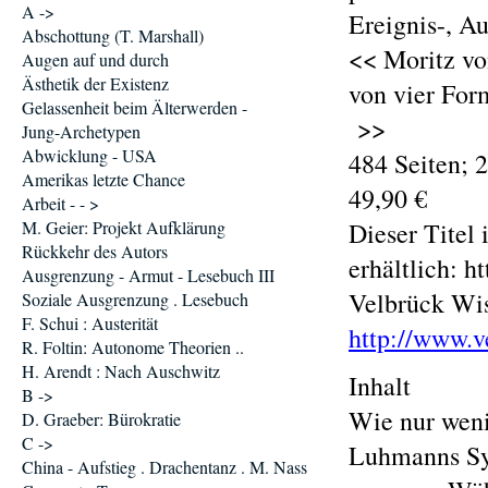
A ->
Ereignis-, A
Abschottung (T. Marshall)
<< Moritz vo
Augen auf und durch
Ästhetik der Existenz
von vier For
Gelassenheit beim Älterwerden -
>>
Jung-Archetypen
Abwicklung - USA
484 Seiten; 
Amerikas letzte Chance
49,90 €
Arbeit - - >
M. Geier: Projekt Aufklärung
Dieser Titel
Rückkehr des Autors
erhältlich: 
Ausgrenzung - Armut - Lesebuch III
Velbrück Wis
Soziale Ausgrenzung . Lesebuch
F. Schui : Austerität
http://www.v
R. Foltin: Autonome Theorien ..
H. Arendt : Nach Auschwitz
Inhalt
B ->
Wie nur weni
D. Graeber: Bürokratie
C ->
Luhmanns Sys
China - Aufstieg . Drachentanz . M. Nass