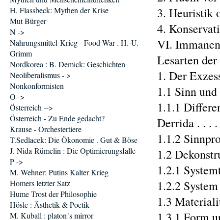
H. Flassbeck: Mythen der Krise
3. Heuristik 
Mut Bürger
4. Konservati
N ->
VI. Immanenz
Nahrungsmittel-Krieg - Food War . H.-U.
Grimm
Lesarten der S
Nordkorea : B. Demick: Geschichten
1. Der Exzess d
Neoliberalismus - >
Nonkonformisten
1.1 Sinn und Di
O ->
1.1.1 Differ
Österreich -->
Österreich - Zu Ende gedacht?
Derrida . . . . .
Krause - Orchestertiere
1.1.2 Sinnpro
T.Sedlacek: Die Ökonomie . Gut & Böse
J. Nida-Rümelin : Die Optimierungsfalle
1.2 Dekonstruk
P ->
1.2.1 Systemth
M. Wehner: Putins Kalter Krieg
Homers letzter Satz
1.2.2 System un
Hume Trost der Philosophie
1.3 Materialit
Hösle : Ästhetik & Poetik
1.3.1 Form und
M. Kuball : platon´s mirror