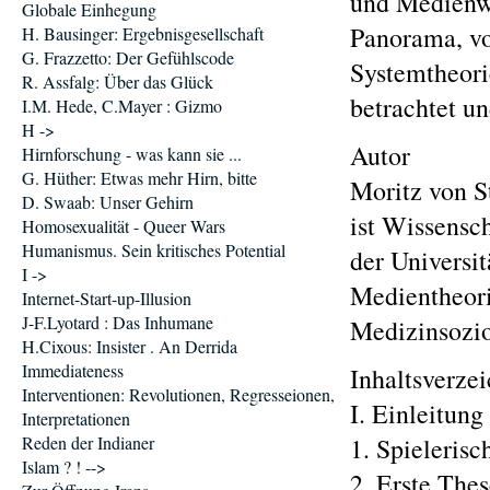
und Medienwi
Globale Einhegung
Panorama, vo
H. Bausinger: Ergebnisgesellschaft
G. Frazzetto: Der Gefühlscode
Systemtheori
R. Assfalg: Über das Glück
betrachtet u
I.M. Hede, C.Mayer : Gizmo
H ->
Autor
Hirnforschung - was kann sie ...
G. Hüther: Etwas mehr Hirn, bitte
Moritz von S
D. Swaab: Unser Gehirn
ist Wissensch
Homosexualität - Queer Wars
Humanismus. Sein kritisches Potential
der Universit
I ->
Medientheori
Internet-Start-up-Illusion
J-F.Lyotard : Das Inhumane
Medizinsozio
H.Cixous: Insister . An Derrida
Immediateness
Inhaltsverzei
Interventionen: Revolutionen, Regresseionen,
I. Einleitung . . 
Interpretationen
Reden der Indianer
1. Spielerische
Islam ? ! -->
2. Erste The