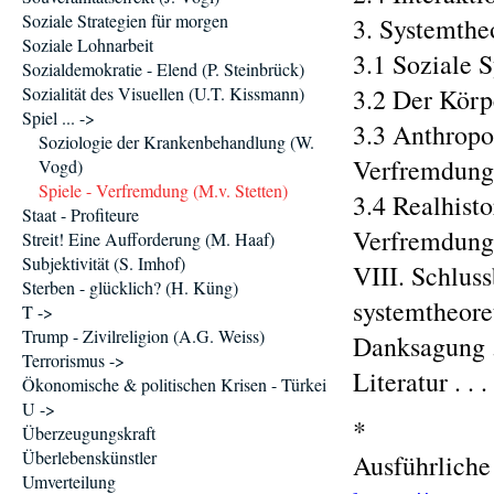
Soziale Strategien für morgen
3. Systemtheo
Soziale Lohnarbeit
3.1 Soziale 
Sozialdemokratie - Elend (P. Steinbrück)
Sozialität des Visuellen (U.T. Kissmann)
3.2 Der Körper
Spiel ... ->
3.3 Anthropo
Soziologie der Krankenbehandlung (W.
Verfremdung . . 
Vogd)
Spiele - Verfremdung (M.v. Stetten)
3.4 Realhist
Staat - Profiteure
Verfremdung . . 
Streit! Eine Aufforderung (M. Haaf)
Subjektivität (S. Imhof)
VIII. Schlus
Sterben - glücklich? (H. Küng)
systemtheoret
T ->
Trump - Zivilreligion (A.G. Weiss)
Danksagung . . .
Terrorismus ->
Literatur . . . . 
Ökonomische & politischen Krisen - Türkei
U ->
*
Überzeugungskraft
Überlebenskünstler
Ausführliche
Umverteilung