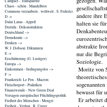
gezogen. Wäh
Campact - Transparenz
Chaos - schön . Mandelbrot
gesellschaft
Commons verzaubern . weltweit . S. Federici
andere ihre E
D ->
Dalai Lama - Appell
halten sie fü
Derrida : Dekonstruktion
Denkabenteue
Deutschland -->
Demokratie -->
eurozentrisc
Denken -->
abstrakte Iro
W. J. Dobson: Diktaturen
nur die Begri
E ->
Erschütterung (G. Lustiger):
Soziologie.
Europa -->
Moritz von S
Einkommen - bedingungslos -->
F ->
theoretisches
Frankreich: Le Pen - Macron
sogenannten 
Fleischreport - Praktiken
Finanzwende - New Green Deal
bewusst für 
Versagen europäischer Flüchtlingspolitik
Er arbeitet 
Freiheit des Menschen - Mengzi
Freiheit - Verlust . R. Unger