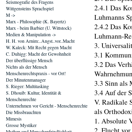
Seismografie des Fragens
2.4.1 Das Ko
Wittgensteins Sprachspiel
M ->
Luhmanns Spätw
Marx - Philosophie (K. Bayertz)
2.4.2 Das Ko
Marx - beim Barbier (U. Wittstock)
Medien & Manipulation ->
Luhmann-Rezept
H. H. von Arnim:..Angst..vor..Macht
3. Universalitä
W. Kaleck: Mit Recht gegen Macht
3.1 Kommunik
C. Duhigg: Macht der Gewohnheit
Der überflüssige Mensch
3.2 Das Verh
Nichts als der Mensch
Wahrnehmung . .
Menschenrechtspraxis - vor Ort!
Der Minutenmanager
3.3 Sinn als M
S. Rieger: Multitasking
3.4 Auf der 
S. Dhouib: Kultur, Identität &
Menschenrechte
V. Radikale 
Unternehmen vor Gericht - Menschenrechte
als Orthodoxie .
Die Missbrauchten
Mimesis
1. Absolute V
Grosse Mystiker
2. Flucht vor d
Mythen und Menschenfeindlichkeit