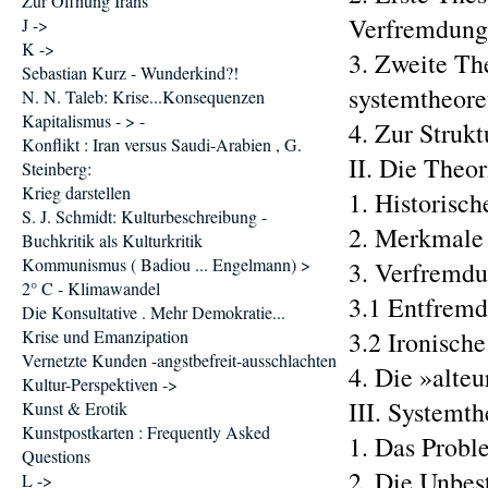
Zur Öffnung Irans
Verfremdung . . 
J ->
K ->
3. Zweite Th
Sebastian Kurz - Wunderkind?!
systemtheoreti
N. N. Taleb: Krise...Konsequenzen
Kapitalismus - > -
4. Zur Struktur
Konflikt : Iran versus Saudi-Arabien , G.
II. Die Theor
Steinberg:
Krieg darstellen
1. Historisch
S. J. Schmidt: Kulturbeschreibung -
2. Merkmale 
Buchkritik als Kulturkritik
Kommunismus ( Badiou ... Engelmann) >
3. Verfremdu
2° C - Klimawandel
3.1 Entfremdu
Die Konsultative . Mehr Demokratie...
Krise und Emanzipation
3.2 Ironische
Vernetzte Kunden -angstbefreit-ausschlachten
4. Die »alteur
Kultur-Perspektiven ->
III. Systemth
Kunst & Erotik
Kunstpostkarten : Frequently Asked
1. Das Proble
Questions
2. Die Unbest
L ->