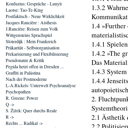
Konfuzius: Gespräche - Lunyü
1.3.2 Wahrn
Laotse: Tao-Te-King
Kommunikation
Postfaktisch - Neue Wirklichkeit
Jacques Rancière : Aisthesis
1.4 »Further 
J.Rancière: Reisen zum Volk
materialistisch
Wittgensteins Sprachspiel
Sloterdijk : Mein Frankreich
1.4.1 Spielen 
Präkarität - Selbstorganisation
1.4.2 »The g
Prekarisierung und Flexibilisierung
Pseudonatur & Kritik
Das Materialit
Pegida hetzt offen in Dresden ...
1.4.3 System 
Graffiti in Palästina
Nach der Postmoderne
1.4.4 Jensei
L-A.Rickels: Unterwelt Psychoanalyse
autopoietische
Psychopathen
2. Fluchtpunk
R. Greene: Power
Q ->
Systemtheorie . 
S. Žižek: Quer durchs Reale
2.1 Ästhetik d
R ->
Rechts ... Radikal ->
2.2 Politisier