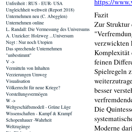
https://www.
Unfreiheit : RUS - EUR- USA
Ungleichheit weltweit (Report 2018)
Fazit
Unternehmen neu (C. Abegglen)
Unternehmen online
Zur Struktur
L. Randall: Die Vermessung des Universums
"Verfremdung
A. Unzicker: Holzweg ...Universum
verzwickten L
Negt : Nur noch Utopien
Das sprechende Unternehmen
Komplexität 
"unbestimmt"
feinen Diffe
V ->
Vermitteln von Inhalten
Spielregeln 
Verzierungen Umweg
weiterzutrag
Visualisation
Völkerrecht für neue Kriege?
besser verste
Vorstellungsvermögen
verfremdende
W ->
Weltgeschäftsmodell - Grüne Lüge
Die Quintess
Wissenschaften - Kampf & Krampf
systematisch
Schopenhauer -Wahrheit
Weltzugänge
Moderne dari