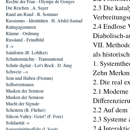
Rechte der Frau - Olympe de Gouges
2.3 Die katal
Die Reichen ..A. Sayer
Rand am Rand - R. Sommer
Verbreitungsmed
Rassismus - Identitäten . H. Abdel-Samad
2.4 Endlose 
Ratingagenturen
Räume - Ordnung
Diabolisch-a
Russland - Feindbild
VII. Methodo
S ->
Salafisten (R. Lohlker)
als historisch
Schattenmächte - Transnational
1. Systemtheo
Schule digital - Let's Rock . D. Jung
Zehn Merkmale .
Schweiz -->
Sein und Haben (Fromm)
2. Die real ex
Selbstvertrauen
2.1 Moderne 
Masken der Semiose
Masken der Semiose
Differenzierung 
Macht der Signale
2.2 Auf dem W
Scheitern (B. Flieher)
Silicon Valley- Geist? (F. Foer)
2.3 Systeme al
Solidarität ->
2.4 Interakti
Souveränitätseffekt (J. Vogl)