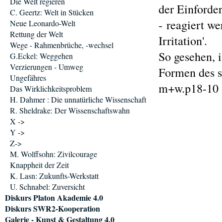
Die Welt regieren
der Einforde
C. Geertz: Welt in Stücken
- reagiert w
Neue Leonardo-Welt
Rettung der Welt
Irritation'.
Wege - Rahmenbrüche, -wechsel
So gesehen, 
G.Eckel: Weggehen
Verzierungen - Umweg
Formen des s
Ungefähres
m+w.p18-10
Das Wirklichkeitsproblem
H. Dahmer : Die unnatürliche Wissenschaft
R. Sheldrake: Der Wissenschaftswahn
X ->
Y ->
Z->
M. Wolffsohn: Zivilcourage
Knappheit der Zeit
K. Lasn: Zukunfts-Werkstatt
U. Schnabel: Zuversicht
Diskurs Platon Akademie 4.0
Diskurs SWR2-Kooperation
Galerie - Kunst & Gestaltung 4.0