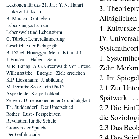
Lektionen für das 21. Jh. ; Y. N. Harari
3. Theoriepr
Linke & Links - >
Alltäglichen . . 
B. Muraca : Gut leben
Lebenslanges Lernen
4. Kulturskep
Lebenswelt und Lebensform
IV. Universal
C. Türcke: Lehrerdämmerung
Geschichte der Pädagogik
Systemtheorie
B. Döbeli Honegger: Mehr als 0 und 1
1. Systemtheo
J. Förster: .. Haben - Sein ..
M.R. Banaji, A-G. Greenwald: Vor-Urteile
Zehn Merkmale .
Willensstärke - Energie - Ziele erreichen
2. Im Spiege
K.P. Liessmann: ..Unbildung
2.1 Zur Unte
M. Ferraris: Seele - ein iPad ?
Aspekte der Körperlichkeit
Spätwerk . . . . 
Zeigen . Dimensionen einer Grundtätigkeit
2.2 Die Einf
Th. Suddendorf : Der Unterschied
Rother : Lust - Perspektiven
die Soziologie .
Revolution für die Schule
2.3 Das Beoba
Grenzen der Sprache
Der Gefühlscode
2.4 Das Spiel