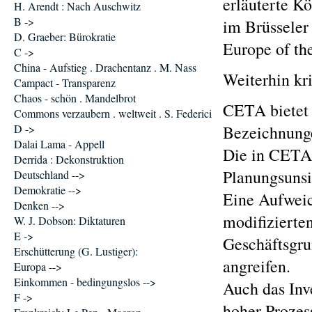
erläuterte K
H. Arendt : Nach Auschwitz
B ->
im Brüsseler
D. Graeber: Bürokratie
Europe of th
C ->
China - Aufstieg . Drachentanz . M. Nass
Weiterhin kr
Campact - Transparenz
Chaos - schön . Mandelbrot
CETA bietet 
Commons verzaubern . weltweit . S. Federici
D ->
Bezeichnung
Dalai Lama - Appell
Die in CETA 
Derrida : Dekonstruktion
Planungsunsic
Deutschland -->
Demokratie -->
Eine Aufweic
Denken -->
modifizierte
W. J. Dobson: Diktaturen
E ->
Geschäftsgru
Erschütterung (G. Lustiger):
angreifen.
Europa -->
Einkommen - bedingungslos -->
Auch das Inv
F ->
hoher Prozes