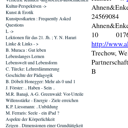
Ahnen&Enk
Kultur-Perspektiven ->
Kunst & Erotik
24569084
Kunstpostkarten : Frequently Asked
Ahnen&Enkel
Questions
L ->
10 017
Lektionen für das 21. Jh. ; Y. N. Harari
http://www.
Linke & Links - >
B. Muraca : Gut leben
Trechow, We
Lebenslanges Lernen
Partnerschaf
Lebenswelt und Lebensform
C. Türcke: Lehrerdämmerung
B
Geschichte der Pädagogik
B. Döbeli Honegger: Mehr als 0 und 1
J. Förster: .. Haben - Sein ..
M.R. Banaji, A-G. Greenwald: Vor-Urteile
Willensstärke - Energie - Ziele erreichen
K.P. Liessmann: ..Unbildung
M. Ferraris: Seele - ein iPad ?
Aspekte der Körperlichkeit
Zeigen . Dimensionen einer Grundtätigkeit