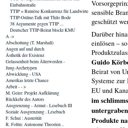
Vorsorgeprin
Einbahnstraße
sensible Bra
TTIP = Ruinöse Konkurrenz für Landwirte
TTIP-Online-Talk mit Thilo Bode
geschützt we
38 Argumente gegen TTIP ...
Deutscher TTIP-Beirat blockt KMU
Darüber hina
A ->
einlösen – s
Abschottung (T. Marshall)
Augen auf und durch
Produktzulas
Ästhetik der Existenz
Guido Körb
Gelassenheit beim Älterwerden -
Jung-Archetypen
Beirat von U
Abwicklung - USA
Systeme zur 
Amerikas letzte Chance
Arbeit - - >
EU und Kana
M. Geier: Projekt Aufklärung
im schlimms
Rückkehr des Autors
Ausgrenzung - Armut - Lesebuch III
untergraben
Soziale Ausgrenzung . Lesebuch
F. Schui : Austerität
Produkte na
R. Foltin: Autonome Theorien ..