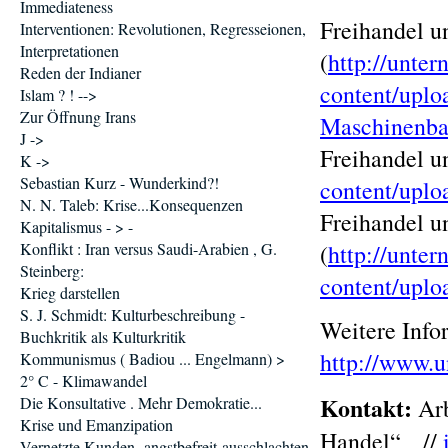
Immediateness
Freihandel u
Interventionen: Revolutionen, Regresseionen,
Interpretationen
(
http://unte
Reden der Indianer
content/upl
Islam ? ! -->
Zur Öffnung Irans
Maschinenba
J ->
Freihandel u
K ->
Sebastian Kurz - Wunderkind?!
content/upl
N. N. Taleb: Krise...Konsequenzen
Freihandel 
Kapitalismus - > -
Konflikt : Iran versus Saudi-Arabien , G.
(
http://unte
Steinberg:
content/upl
Krieg darstellen
S. J. Schmidt: Kulturbeschreibung -
Weitere Info
Buchkritik als Kulturkritik
http://www.
Kommunismus ( Badiou ... Engelmann) >
2° C - Klimawandel
Kontakt:
Die Konsultative . Mehr Demokratie...
Arb
Krise und Emanzipation
Handel“ //
Vernetzte Kunden -angstbefreit-ausschlachten