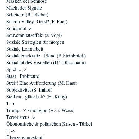
Masken der Semiose
Macht der Signale
Scheitern (B. Flieher)
Silicon Valley- Geist? (F. Foer)
Solidarität ->
Souveränitätseffekt (J. Vogl)
Soziale Strategien für morgen
Soziale Lohnarbeit
Sozialdemokratie - Elend (P. Steinbrück)
Sozialität des Visuellen (U.T. Kissmann)
Spiel ... ->
Staat - Profiteure
Streit! Eine Aufforderung (M. Haaf)
Subjektivität (S. Imhof)
Sterben - glücklich? (H. Küng)
T ->
Trump - Zivilreligion (A.G. Weiss)
Terrorismus ->
Ökonomische & politischen Krisen - Türkei
U ->
Überzeugungskraft