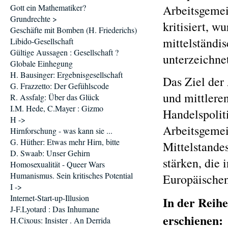
Gott ein Mathematiker?
Arbeitsgeme
Grundrechte >
kritisiert, w
Geschäfte mit Bomben (H. Friederichs)
mittelständi
Libido-Gesellschaft
Gültige Aussagen : Gesellschaft ?
unterzeichne
Globale Einhegung
H. Bausinger: Ergebnisgesellschaft
Das Ziel der
G. Frazzetto: Der Gefühlscode
und mittlere
R. Assfalg: Über das Glück
I.M. Hede, C.Mayer : Gizmo
Handelspolit
H ->
Arbeitsgemei
Hirnforschung - was kann sie ...
G. Hüther: Etwas mehr Hirn, bitte
Mittelstande
D. Swaab: Unser Gehirn
stärken, die
Homosexualität - Queer Wars
Humanismus. Sein kritisches Potential
Europäische
I ->
Internet-Start-up-Illusion
In der Reihe
J-F.Lyotard : Das Inhumane
erschienen:
H.Cixous: Insister . An Derrida