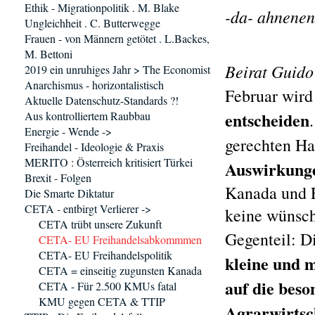
Ethik - Migrationpolitik . M. Blake
-da-
ahnenen
Ungleichheit . C. Butterwegge
Frauen - von Männern getötet . L.Backes,
M. Bettoni
Beirat Guido
2019 ein unruhiges Jahr > The Economist
Anarchismus - horizontalistisch
Februar wird
Aktuelle Datenschutz-Standards ?!
entscheiden
Aus kontrolliertem Raubbau
Energie - Wende ->
gerechten Ha
Freihandel - Ideologie & Praxis
MERITO : Österreich kritisiert Türkei
Auswirkunge
Brexit - Folgen
Kanada und 
Die Smarte Diktatur
CETA - entbirgt Verlierer ->
keine wünsch
CETA trübt unsere Zukunft
Gegenteil: D
CETA- EU Freihandelsabkommmen
CETA- EU Freihandelspolitik
kleine und 
CETA = einseitig zugunsten Kanada
auf die beso
CETA - Für 2.500 KMUs fatal
KMU gegen CETA & TTIP
Agrarwirtsc