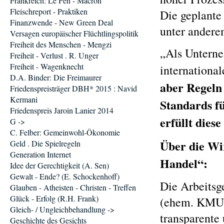
Frankreich: Le Pen - Macron
Fleischreport - Praktiken
Die geplante
Finanzwende - New Green Deal
unter andere
Versagen europäischer Flüchtlingspolitik
Freiheit des Menschen - Mengzi
„Als Unterne
Freiheit - Verlust . R. Unger
Freiheit - Wagenknecht
internationa
D.A. Binder: Die Freimaurer
aber Regeln 
Friedenspreisträger DBH* 2015 : Navid
Kermani
Standards f
Friedenspreis Jaroin Lanier 2014
erfüllt diese
G ->
C. Felber: Gemeinwohl-Ökonomie
Über die Wi
Geld . Die Spielregeln
Generation Internet
Handel“:
Idee der Gerechtigkeit (A. Sen)
Gewalt - Ende? (E. Schockenhoff)
Die Arbeitsg
Glauben - Atheisten - Christen - Treffen
Glück - Erfolg (R.H. Frank)
(ehem. KMU g
Gleich- / Ungleichbehandlung ->
transparente
Geschichte des Gesichts