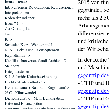
2015 von fün
Immediateness
Interventionen: Revolutionen, Regresseionen,
gegründet, sc
Interpretationen
mehr als 2.5
Reden der Indianer
Islam ? ! -->
Arbeitsgemei
Zur Öffnung Irans
differenzier
J ->
K ->
und kritisch
Sebastian Kurz - Wunderkind?!
der Wirtscha
N. N. Taleb: Krise...Konsequenzen
Kapitalismus - > -
In der Reihe 
Konflikt : Iran versus Saudi-Arabien , G.
Steinberg:
und Maschin
Krieg darstellen
gegenttip.d
S. J. Schmidt: Kulturbeschreibung -
- TTIP und 
Buchkritik als Kulturkritik
Kommunismus ( Badiou ... Engelmann) >
gegenttip.de
2° C - Klimawandel
- TTIP und 
Die Konsultative . Mehr Demokratie...
Krise und Emanzipation
gegenttip.d
Vernetzte Kunden -angstbefreit-ausschlachten