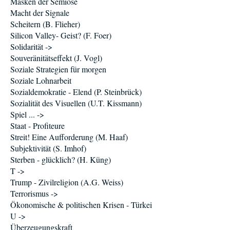
Masken der Semiose
Macht der Signale
Scheitern (B. Flieher)
Silicon Valley- Geist? (F. Foer)
Solidarität ->
Souveränitätseffekt (J. Vogl)
Soziale Strategien für morgen
Soziale Lohnarbeit
Sozialdemokratie - Elend (P. Steinbrück)
Sozialität des Visuellen (U.T. Kissmann)
Spiel ... ->
Staat - Profiteure
Streit! Eine Aufforderung (M. Haaf)
Subjektivität (S. Imhof)
Sterben - glücklich? (H. Küng)
T ->
Trump - Zivilreligion (A.G. Weiss)
Terrorismus ->
Ökonomische & politischen Krisen - Türkei
U ->
Überzeugungskraft