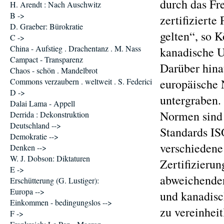
durch das Fr
H. Arendt : Nach Auschwitz
B ->
zertifiziert
D. Graeber: Bürokratie
gelten“, so 
C ->
China - Aufstieg . Drachentanz . M. Nass
kanadische 
Campact - Transparenz
Darüber hin
Chaos - schön . Mandelbrot
Commons verzaubern . weltweit . S. Federici
europäische
D ->
untergraben.
Dalai Lama - Appell
Normen sind 
Derrida : Dekonstruktion
Deutschland -->
Standards IS
Demokratie -->
verschiedene 
Denken -->
W. J. Dobson: Diktaturen
Zertifizierun
E ->
abweichenden
Erschütterung (G. Lustiger):
Europa -->
und kanadisc
Einkommen - bedingungslos -->
zu vereinheit
F ->