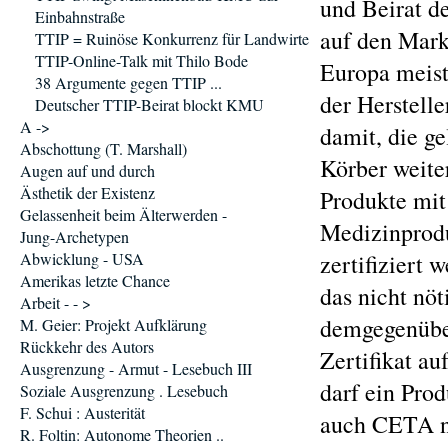
und Beirat d
Einbahnstraße
auf den Markt
TTIP = Ruinöse Konkurrenz für Landwirte
TTIP-Online-Talk mit Thilo Bode
Europa meist
38 Argumente gegen TTIP ...
der Herstelle
Deutscher TTIP-Beirat blockt KMU
A ->
damit, die ge
Abschottung (T. Marshall)
Körber weite
Augen auf und durch
Ästhetik der Existenz
Produkte mit
Gelassenheit beim Älterwerden -
Medizinproduk
Jung-Archetypen
Abwicklung - USA
zertifiziert 
Amerikas letzte Chance
das nicht nö
Arbeit - - >
demgegenüber
M. Geier: Projekt Aufklärung
Rückkehr des Autors
Zertifikat au
Ausgrenzung - Armut - Lesebuch III
darf ein Pro
Soziale Ausgrenzung . Lesebuch
F. Schui : Austerität
auch CETA ni
R. Foltin: Autonome Theorien ..