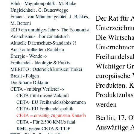
Ethik - Migrationpolitik . M. Blake
Ungleichheit . C. Butterwegge
Frauen - von Männern getötet . L.Backes,
Der Rat für 
M. Bettoni
Unterzeichn
2019 ein unruhiges Jahr > The Economist
Die Wirtscha
Anarchismus - horizontalistisch
Aktuelle Datenschutz-Standards ?!
Unternehmen
Aus kontrolliertem Raubbau
Freihandels
Energie - Wende ->
Freihandel - Ideologie & Praxis
Wichtiger Gr
MERITO : Österreich kritisiert Türkei
europäische 
Brexit - Folgen
Die Smarte Diktatur
Produkten. K
CETA - entbirgt Verlierer ->
Produktzulas
CETA trübt unsere Zukunft
CETA- EU Freihandelsabkommmen
werden
CETA- EU Freihandelspolitik
CETA = einseitig zugunsten Kanada
Berlin, 17. 
CETA - Für 2.500 KMUs fatal
Auswärtige A
KMU gegen CETA & TTIP