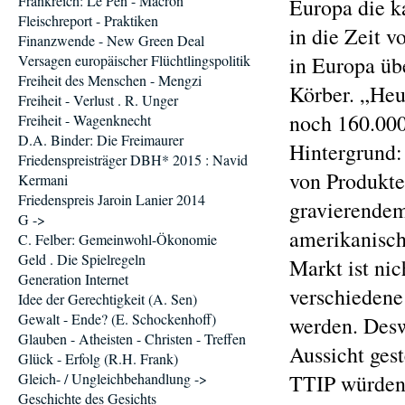
Frankreich: Le Pen - Macron
Europa die k
Fleischreport - Praktiken
in die Zeit 
Finanzwende - New Green Deal
Versagen europäischer Flüchtlingspolitik
in Europa übe
Freiheit des Menschen - Mengzi
Körber. „Heu
Freiheit - Verlust . R. Unger
noch 160.000
Freiheit - Wagenknecht
D.A. Binder: Die Freimaurer
Hintergrund:
Friedenspreisträger DBH* 2015 : Navid
von Produkten
Kermani
Friedenspreis Jaroin Lanier 2014
gravierendem
G ->
amerikanisch
C. Felber: Gemeinwohl-Ökonomie
Geld . Die Spielregeln
Markt ist ni
Generation Internet
verschiedene 
Idee der Gerechtigkeit (A. Sen)
Gewalt - Ende? (E. Schockenhoff)
werden. Desw
Glauben - Atheisten - Christen - Treffen
Aussicht ges
Glück - Erfolg (R.H. Frank)
Gleich- / Ungleichbehandlung ->
TTIP würden 
Geschichte des Gesichts