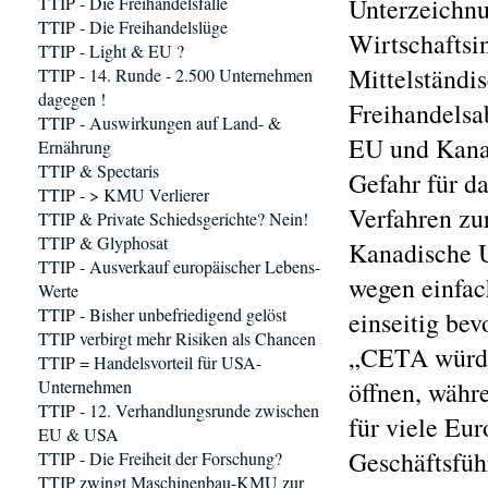
TTIP - Die Freihandelsfalle
Unterzeichn
TTIP - Die Freihandelslüge
Wirtschaftsin
TTIP - Light & EU ?
Mittelständi
TTIP - 14. Runde - 2.500 Unternehmen
dagegen !
Freihandels
TTIP - Auswirkungen auf Land- &
EU und Kanad
Ernährung
TTIP & Spectaris
Gefahr für da
TTIP - > KMU Verlierer
Verfahren zu
TTIP & Private Schiedsgerichte? Nein!
TTIP & Glyphosat
Kanadische 
TTIP - Ausverkauf europäischer Lebens-
wegen einfac
Werte
TTIP - Bisher unbefriedigend gelöst
einseitig bev
TTIP verbirgt mehr Risiken als Chancen
„CETA würde 
TTIP = Handelsvorteil für USA-
Unternehmen
öffnen, währ
TTIP - 12. Verhandlungsrunde zwischen
für viele Eur
EU & USA
Geschäftsfüh
TTIP - Die Freiheit der Forschung?
TTIP zwingt Maschinenbau-KMU zur