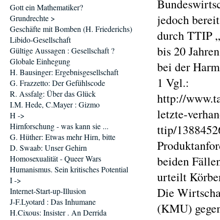
Bundeswirts
Gott ein Mathematiker?
jedoch berei
Grundrechte >
Geschäfte mit Bomben (H. Friederichs)
durch TTIP „
Libido-Gesellschaft
bis 20 Jahre
Gültige Aussagen : Gesellschaft ?
Globale Einhegung
bei der Harm
H. Bausinger: Ergebnisgesellschaft
1 Vgl.:
G. Frazzetto: Der Gefühlscode
R. Assfalg: Über das Glück
http://www.t
I.M. Hede, C.Mayer : Gizmo
letzte-verha
H ->
Hirnforschung - was kann sie ...
ttip/1388452
G. Hüther: Etwas mehr Hirn, bitte
Produktanfor
D. Swaab: Unser Gehirn
Homosexualität - Queer Wars
beiden Fällen
Humanismus. Sein kritisches Potential
urteilt Körbe
I ->
Die Wirtscha
Internet-Start-up-Illusion
J-F.Lyotard : Das Inhumane
(KMU) gegen
H.Cixous: Insister . An Derrida