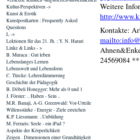
Weitere Info
Kultur-Perspektiven ->
Kunst & Erotik
http://www.k
Kunstpostkarten : Frequently Asked
Questions
Kontakte: A
L ->
mailto:info@
Lektionen für das 21. Jh. ; Y. N. Harari
Linke & Links - >
Ahnen&Enk
B. Muraca : Gut leben
24569084 **
Lebenslanges Lernen
Lebenswelt und Lebensform
C. Türcke: Lehrerdämmerung
Geschichte der Pädagogik
B. Döbeli Honegger: Mehr als 0 und 1
J. Förster: .. Haben - Sein ..
M.R. Banaji, A-G. Greenwald: Vor-Urteile
Willensstärke - Energie - Ziele erreichen
K.P. Liessmann: ..Unbildung
M. Ferraris: Seele - ein iPad ?
Aspekte der Körperlichkeit
Zeigen . Dimensionen einer Grundtätigkeit