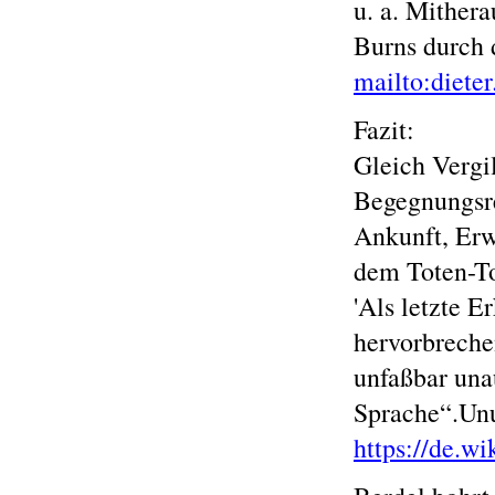
u. a. Mither
Burns durch 
mailto:diete
Fazit:
Gleich Vergi
Begegnungsr
Ankunft, Erw
dem Toten-T
'Als letzte E
hervorbreche
unfaßbar unau
Sprache“.Unu
https://de.w