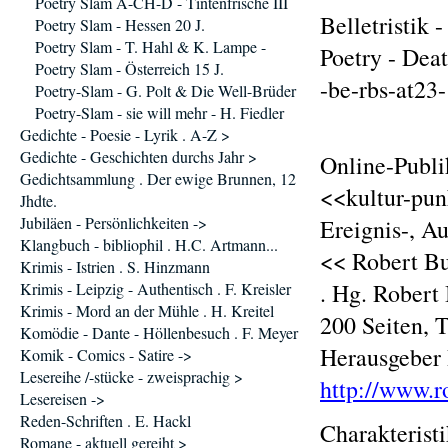
Poetry Slam A-CH-D - Tintenfrische III
Belletristik 
Poetry Slam - Hessen 20 J.
Poetry Slam - T. Hahl & K. Lampe -
Poetry - Deat
Poetry Slam - Österreich 15 J.
-be-rbs-at23
Poetry-Slam - G. Polt & Die Well-Brüder
Poetry-Slam - sie will mehr - H. Fiedler
Gedichte - Poesie - Lyrik . A-Z >
Gedichte - Geschichten durchs Jahr >
Online-Publi
Gedichtsammlung . Der ewige Brunnen, 12
<<kultur-pun
Jhdte.
Jubiläen - Persönlichkeiten ->
Ereignis-, A
Klangbuch - bibliophil . H.C. Artmann...
<< Robert Bu
Krimis - Istrien . S. Hinzmann
. Hg. Robert
Krimis - Leipzig - Authentisch . F. Kreisler
Krimis - Mord an der Mühle . H. Kreitel
200 Seiten, 
Komödie - Dante - Höllenbesuch . F. Meyer
Herausgeber 
Komik - Comics - Satire ->
Lesereihe /-stücke - zweisprachig >
http://www.r
Lesereisen ->
Reden-Schriften . E. Hackl
Charakterist
Romane - aktuell gereiht >