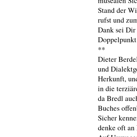
musealen Sic
Stand der Wi
rufst und zum
Dank sei Dir
Doppelpunkt
**
Dieter Berdel
und Dialektg
Herkunft, un
in die terziä
da Bredl auc
Buches offen
Sicher kenne
denke oft an 