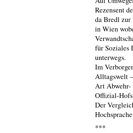
Auf Umwegen 
Rezensent de
da Bredl zur 
in Wien wobei
Verwandtschaf
für Soziales 
unterwegs.
Im Verborgen
Alltagswelt –
Art Abwehr-
Offizial-Hof
Der Vergleic
Hochsprache 
***