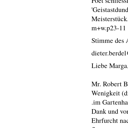
Poet schliess
'Geistastdund
Meisterstück
m+w.p23-11 
Stimme des A
dieter.berde
Liebe Marga,
Mr. Robert B
Wenigkeit (d
.im Gartenha
Dank und vo
Ehrfurcht na