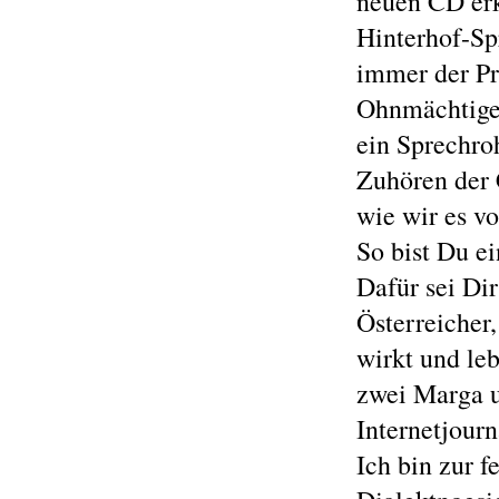
neuen CD erk
Hinterhof-Sp
immer der Pro
Ohnmächtigen
ein Sprechro
Zuhören der 
wie wir es v
So bist Du e
Dafür sei Di
Österreicher
wirkt und le
zwei Marga u
Internetjourn
Ich bin zur 