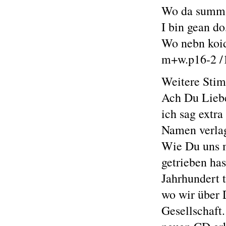
Wo da summa 
I bin gean do
Wo nebn koide
m+w.p16-2 /
Weitere Stim
Ach Du Liebe
ich sag extr
Namen verlag
Wie Du uns 
getrieben has
Jahrhundert t
wo wir über 
Gesellschaft.