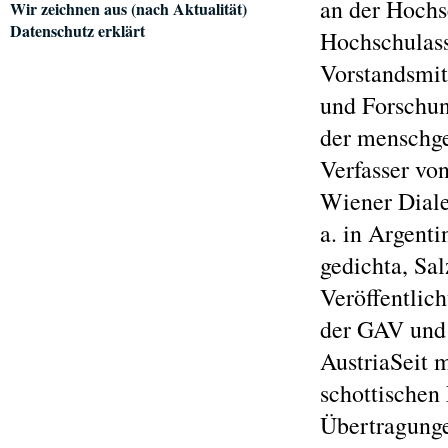
an der Hochs
Wir zeichnen aus (nach Aktualität)
Datenschutz erklärt
Hochschulass
Vorstandsmitg
und Forschun
der menschger
Verfasser von
Wiener Dialek
a. in Argent
gedichta, Sa
Veröffentlic
der GAV und 
AustriaSeit 
schottischen
Übertragunge