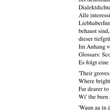
Dialektdichte
Alle interess
LiebhaberInn
behaust sind
dieser tiefg
Im Anhang vo
Glossars: Sc
Es folgt eine
'Their groves
Where bright
Far dearer to
Wi' the burn 
'Waun aa in d