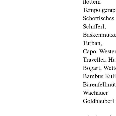
flottem
Tempo gerapt
Schottisches
Schifferl,
Baskenmütze,
Turban,
Capo, Wester
Traveller, H
Bogart, Wett
Bambus Kuli
Bärenfellmüt
Wachauer
Goldhauberl 