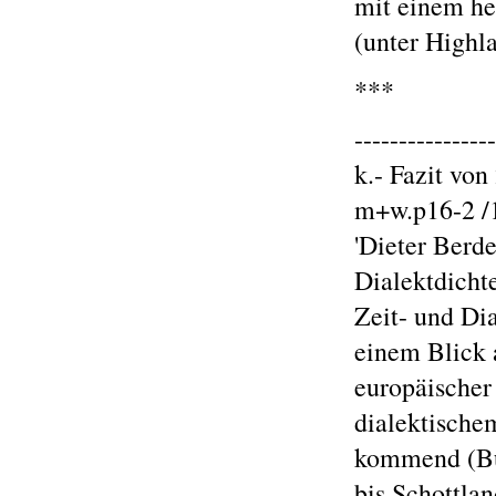
mit einem 
(unter Highl
***
----------------
k.- Fazit von
m+w.p16-2 /
'Dieter Berde
Dialektdichte
Zeit- und Di
einem Blick 
europäischer 
dialektische
kommend (Bu
bis Schottla