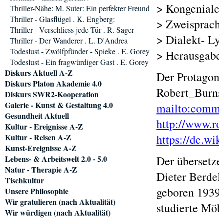
> Kongeniale
Thriller-Nähe: M. Suter: Ein perfekter Freund
Thriller - Glasflügel . K. Engberg:
> Zweisprach
Thriller - Verschliess jede Tür . R. Sager
> Dialekt- L
Thriller - Der Wanderer . L. D'Andrea
Todeslust - Zwölfpfünder - Spieke . E. Gorey
> Herausgabe
Todeslust - Ein fragwürdiger Gast . E. Gorey
Diskurs Aktuell A-Z
Der Protagon
Diskurs Platon Akademie 4.0
Robert_Burn
Diskurs SWR2-Kooperation
Galerie - Kunst & Gestaltung 4.0
mailto:comm
Gesundheit Aktuell
http://www.r
Kultur - Ereignisse A-Z
Kultur - Reisen A-Z
https://de.w
Kunst-Ereignisse A-Z
Lebens- & Arbeitswelt 2.0 - 5.0
Der übersetz
Natur - Therapie A-Z
Dieter Berde
Tischkultur
geboren 1939
Unsere Philosophie
Wir gratulieren (nach Aktualität)
studierte Mö
Wir würdigen (nach Aktualität)