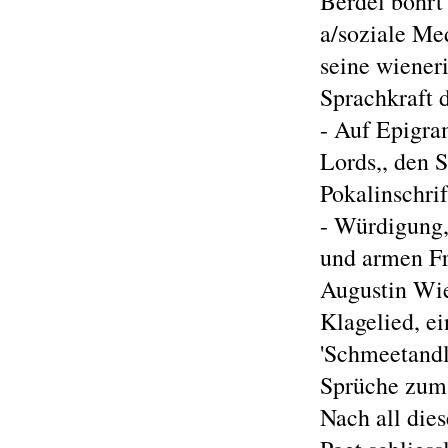
Berdel bohrt
a/soziale Med
seine wieneri
Sprachkraft 
- Auf Epigra
Lords,, den 
Pokalinschrif
- Würdigung,
und armen Fr
Augustin Wien
Klagelied, e
'Schmeetandle
Sprüche zum 
Nach all die