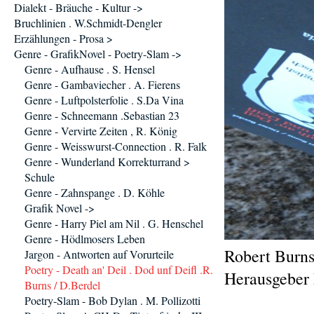
Dialekt - Bräuche - Kultur ->
Bruchlinien . W.Schmidt-Dengler
Erzählungen - Prosa >
Genre - GrafikNovel - Poetry-Slam ->
Genre - Aufhause . S. Hensel
Genre - Gambaviecher . A. Fierens
Genre - Luftpolsterfolie . S.Da Vina
Genre - Schneemann .Sebastian 23
Genre - Vervirte Zeiten , R. König
Genre - Weisswurst-Connection . R. Falk
Genre - Wunderland Korrekturrand >
Schule
Genre - Zahnspange . D. Köhle
Grafik Novel ->
Genre - Harry Piel am Nil . G. Henschel
Genre - Hödlmosers Leben
Robert Burns 
Jargon - Antworten auf Vorurteile
Poetry - Death an' Deil . Dod unf Deifl .R.
Herausgeber 
Burns / D.Berdel
Poetry-Slam - Bob Dylan . M. Pollizotti