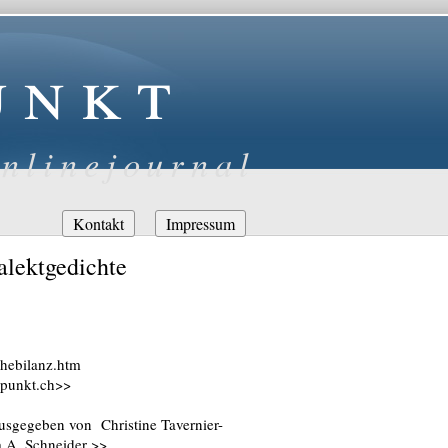
unkt
nlinejournal
Navigation
Kontakt
Impressum
überspringen
ialektgedichte
chebilanz.htm
-punkt.ch>>
rausgegeben von Christine Tavernier-
a A. Schneider >>