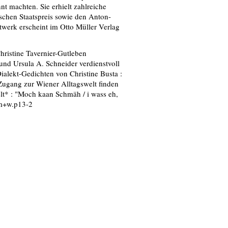
nt machten. Sie erhielt zahlreiche
ischen Staatspreis sowie den Anton-
twerk erscheint im Otto Müller Verlag
hristine Tavernier-Gutleben
nd Ursula A. Schneider verdienstvoll
ialekt-Gedichten von Christine Busta :
 Zugang zur Wiener Alltagswelt finden
lt* : "Moch kaan Schmäh / i wass eh,
 m+w.p13-2