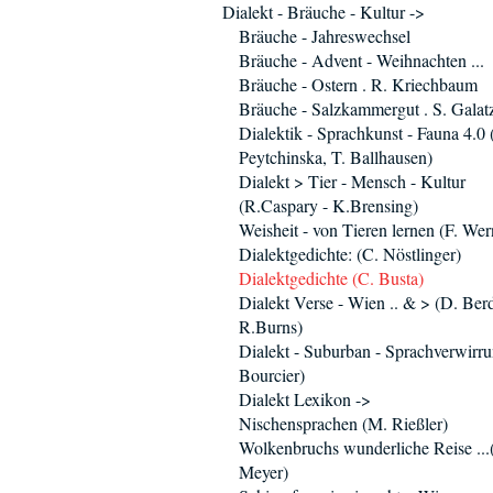
Dialekt - Bräuche - Kultur ->
Bräuche - Jahreswechsel
Bräuche - Advent - Weihnachten ...
Bräuche - Ostern . R. Kriechbaum
Bräuche - Salzkammergut . S. Galat
Dialektik - Sprachkunst - Fauna 4.0 
Peytchinska, T. Ballhausen)
Dialekt > Tier - Mensch - Kultur
(R.Caspary - K.Brensing)
Weisheit - von Tieren lernen (F. Wer
Dialektgedichte: (C. Nöstlinger)
Dialektgedichte (C. Busta)
Dialekt Verse - Wien .. & > (D. Berd
R.Burns)
Dialekt - Suburban - Sprachverwirru
Bourcier)
Dialekt Lexikon ->
Nischensprachen (M. Rießler)
Wolkenbruchs wunderliche Reise ...
Meyer)