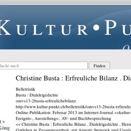
Kultur•P
O
Christine Busta : Erfreuliche Bilanz . D
Belletristik
Busta : Dialektgedichte
omvs13-2busta-erfreulichebilanz
http://www.kultur-punkt.ch/belletristik/omvs13-2busta-erfreuli
Online-Publikation: Februar 2013 im Internet-Journal <<kultur
Ereignis-, Ausstellungs-, AV- und Buchbesprechung
t >
<< Christine Busta : Erfreuliche Bilanz . Dialektgedichte . He
 König
Gutleben in Zusammenarbeit mit Annette Steinsiek und Ursul