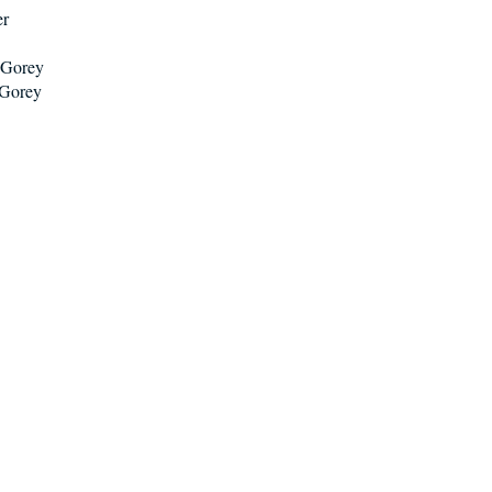
er
. Gorey
 Gorey