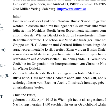
196 Seiten, gebunden, mit Audio-CD, ISBN: 978-3-7013-1205
Otto Müller Verlag, Salzburg;
http://www.omvs.at
Inhalt
Eine neue Seite der Lyrikerin Christine Busta: Sowohl in gedru
z
werden in diesem Band mit beiliegender CD erstmals ihre Wiene
(E.
frühesten im Nachlass überlieferten Experimente stammen vom B
also, in der der Wiener Dialekt sich durch Fernsehserien, Filme
Beliebtheit erfreute. Die schon seit Mitte der fünfziger Jahre 
Gruppe um H. C. Artmann und Gerhard Rühm hatten längst de
ner)
sprachexperimentelle Lyrik bereitet. Zwar wurden Bustas Dialek
waren aber wohl dafür vorgesehen, wie nicht nur entsprechen
Aufnahmen auf Audiokassetten. Die beiliegende CD vereint die
Gedichte im Originalton mit Interpretationen von Christine Nöst
el -
im Wiener Dialekt.
Zahlreiche überlieferte Briefe bezeugen den hohen Stellenwert
ng (B.
Busta hatte. Dass man ihre Gedichte aber „nua hean kau, ned l
widerlegt dieser vom Brenner-Archiv Innsbruck herausgegeb
unterhaltsame Weise.
Christine Busta,
(T.
geboren am 23. April 1915 in Wien, gilt heute als angesehene L
Nachkriegsliteratur. 1950 erschien ihr erster Gedichtband „Jah