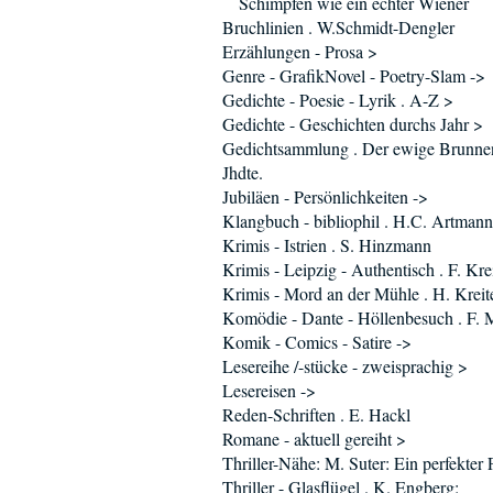
Schimpfen wie ein echter Wiener
Bruchlinien . W.Schmidt-Dengler
Erzählungen - Prosa >
Genre - GrafikNovel - Poetry-Slam ->
Gedichte - Poesie - Lyrik . A-Z >
Gedichte - Geschichten durchs Jahr >
Gedichtsammlung . Der ewige Brunne
Jhdte.
Jubiläen - Persönlichkeiten ->
Klangbuch - bibliophil . H.C. Artmann.
Krimis - Istrien . S. Hinzmann
Krimis - Leipzig - Authentisch . F. Kre
Krimis - Mord an der Mühle . H. Kreit
Komödie - Dante - Höllenbesuch . F. 
Komik - Comics - Satire ->
Lesereihe /-stücke - zweisprachig >
Lesereisen ->
Reden-Schriften . E. Hackl
Romane - aktuell gereiht >
Thriller-Nähe: M. Suter: Ein perfekter
Thriller - Glasflügel . K. Engberg: