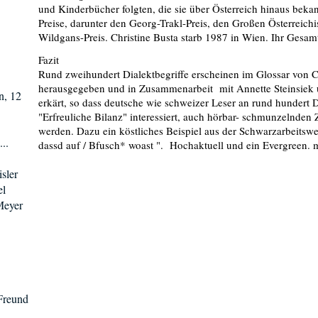
und Kinderbücher folgten, die sie über Österreich hinaus bekan
Preise, darunter den Georg-Trakl-Preis, den Großen Österreich
Wildgans-Preis. Christine Busta starb 1987 in Wien. Ihr Gesam
Fazit
Rund zweihundert Dialektbegriffe erscheinen im Glossar von C
herausgegeben und in Zusammenarbeit mit Annette Steinsiek u
n, 12
erkärt, so dass deutsche wie schweizer Leser an rund hundert D
"Erfreuliche Bilanz" interessiert, auch hörbar- schmunzelnden
werden. Dazu ein köstliches Beispiel aus der Schwarzarbeitswe
..
dassd auf / Bfusch* woast ". Hochaktuell und ein Evergreen.
isler
el
Meyer
 Freund