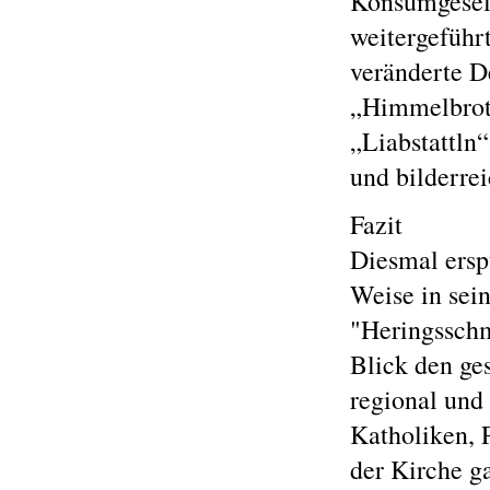
Konsumgesell
weitergeführ
veränderte D
„Himmelbrots
„Liabstattln“
und bilderre
Fazit
Diesmal ersp
Weise in sei
"Heringsschm
Blick den ge
regional und 
Katholiken, P
der Kirche g