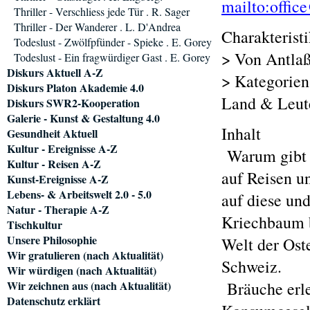
mailto:offic
Thriller - Verschliess jede Tür . R. Sager
Thriller - Der Wanderer . L. D'Andrea
Charakterist
Todeslust - Zwölfpfünder - Spieke . E. Gorey
> Von Antlaß
Todeslust - Ein fragwürdiger Gast . E. Gorey
Diskurs Aktuell A-Z
> Kategorien
Diskurs Platon Akademie 4.0
Land & Leute
Diskurs SWR2-Kooperation
Galerie - Kunst & Gestaltung 4.0
Inhalt
Gesundheit Aktuell
Kultur - Ereignisse A-Z
Warum gibt e
Kultur - Reisen A-Z
auf Reisen u
Kunst-Ereignisse A-Z
Lebens- & Arbeitswelt 2.0 - 5.0
auf diese un
Natur - Therapie A-Z
Kriechbaum b
Tischkultur
Unsere Philosophie
Welt der Ost
Wir gratulieren (nach Aktualität)
Schweiz.
Wir würdigen (nach Aktualität)
Wir zeichnen aus (nach Aktualität)
Bräuche erle
Datenschutz erklärt