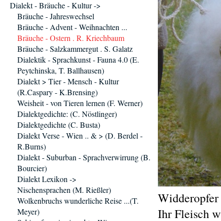
Dialekt - Bräuche - Kultur ->
Bräuche - Jahreswechsel
Bräuche - Advent - Weihnachten ...
Bräuche - Ostern . R. Kriechbaum
Bräuche - Salzkammergut . S. Galatz
Dialektik - Sprachkunst - Fauna 4.0 (E.
Peytchinska, T. Ballhausen)
Dialekt > Tier - Mensch - Kultur
(R.Caspary - K.Brensing)
Weisheit - von Tieren lernen (F. Werner)
Dialektgedichte: (C. Nöstlinger)
Dialektgedichte (C. Busta)
Dialekt Verse - Wien .. & > (D. Berdel -
R.Burns)
Dialekt - Suburban - Sprachverwirrung (B.
Bourcier)
Dialekt Lexikon ->
Nischensprachen (M. Rießler)
Widderopfer 
Wolkenbruchs wunderliche Reise ...(T.
Ihr Fleisch 
Meyer)