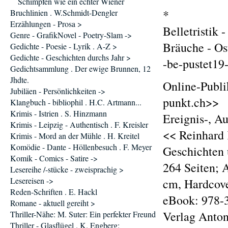
Schimpfen wie ein echter Wiener
*
Bruchlinien . W.Schmidt-Dengler
Erzählungen - Prosa >
Belletristik 
Genre - GrafikNovel - Poetry-Slam ->
Bräuche - Os
Gedichte - Poesie - Lyrik . A-Z >
Gedichte - Geschichten durchs Jahr >
-be-pustet19
Gedichtsammlung . Der ewige Brunnen, 12
Jhdte.
Online-Publi
Jubiläen - Persönlichkeiten ->
punkt.ch>>
Klangbuch - bibliophil . H.C. Artmann...
Krimis - Istrien . S. Hinzmann
Ereignis-, A
Krimis - Leipzig - Authentisch . F. Kreisler
<< Reinhard 
Krimis - Mord an der Mühle . H. Kreitel
Komödie - Dante - Höllenbesuch . F. Meyer
Geschichten
Komik - Comics - Satire ->
264 Seiten; 
Lesereihe /-stücke - zweisprachig >
Lesereisen ->
cm, Hardcove
Reden-Schriften . E. Hackl
eBook: 978-3
Romane - aktuell gereiht >
Verlag Anton
Thriller-Nähe: M. Suter: Ein perfekter Freund
Thriller - Glasflügel . K. Engberg: