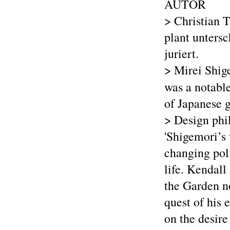
AUTOR
> Christian T
plant untersc
juriert.
> Mirei Shi
was a notabl
of Japanese 
> Design phi
'Shigemori’s 
changing poli
life. Kendall
the Garden no
quest of his 
on the desir