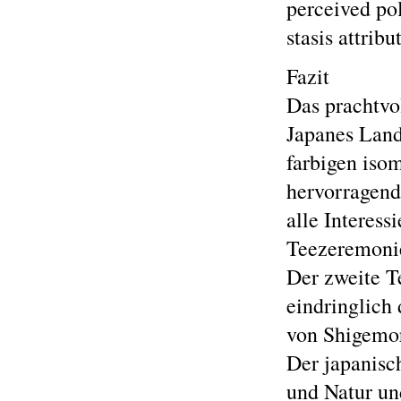
perceived pol
stasis attribu
Fazit
Das prachtvo
Japanes Land
farbigen iso
hervorragend
alle Interess
Teezeremoni
Der zweite Te
eindringlich
von Shigemor
Der japanis
und Natur un