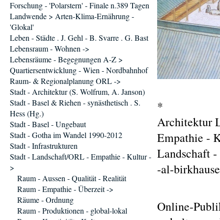
Forschung - 'Polarstern' - Finale n.389 Tagen
Landwende > Arten-Klima-Ernährung -
'Glokal'
Leben - Städte . J. Gehl - B. Svarre . G. Bast
Lebensraum - Wohnen ->
Lebensräume - Begegnungen A-Z >
Quartiersentwicklung - Wien - Nordbahnhof
Raum- & Regionalplanung ORL ->
Stadt - Architektur (S. Wolfrum, A. Janson)
Stadt - Basel & Riehen - synästhetisch . S.
*
Hess (Hg.)
Architektur 
Stadt - Basel - Ungebaut
Stadt - Gotha im Wandel 1990-2012
Empathie - Ku
Stadt - Infrastrukturen
Landschaft -
Stadt - Landschaft/ORL - Empathie - Kultur -
-al-birkhaus
>
Raum - Aussen - Qualität - Realität
Raum - Empathie - Überzeit ->
Räume - Ordnung
Online-Publi
Raum - Produktionen - global-lokal