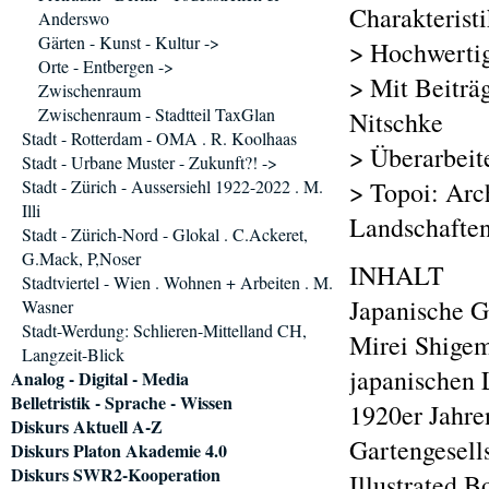
Charakterist
Anderswo
Gärten - Kunst - Kultur ->
> Hochwertig
Orte - Entbergen ->
> Mit Beiträ
Zwischenraum
Zwischenraum - Stadtteil TaxGlan
Nitschke
Stadt - Rotterdam - OMA . R. Koolhaas
> Überarbeit
Stadt - Urbane Muster - Zukunft?! ->
Stadt - Zürich - Aussersiehl 1922-2022 . M.
> Topoi: Arc
Illi
Landschaften
Stadt - Zürich-Nord - Glokal . C.Ackeret,
G.Mack, P,Noser
INHALT
Stadtviertel - Wien . Wohnen + Arbeiten . M.
Japanische G
Wasner
Stadt-Werdung: Schlieren-Mittelland CH,
Mirei Shigem
Langzeit-Blick
japanischen 
Analog - Digital - Media
Belletristik - Sprache - Wissen
1920er Jahren
Diskurs Aktuell A-Z
Gartengesell
Diskurs Platon Akademie 4.0
Diskurs SWR2-Kooperation
Illustrated B