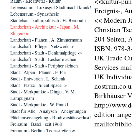
<<kultur-pun
Raum - Kreativität - Kultur
Lebensraum - Luxusgut Stadt macht krank!
Ereignis-, A
Lebensraum - Synästhesie
<< Modern Ja
Städtebau - kulturpolitisch . H. Bernoulli
Landschaft - Architektur - Japan . M.
Christian Ts
Shigemori
204 Seiten, 
Landschaft - Planen . A. Zimmermann
Landschaft - Pflege - Netzwerk ->
ISBN: 978-3-
Landschaft - Stadt - Denkmalpflege ->
UK Trade Cus
Landschaft - Stadt - Lesbar machen
Landschaft - Stadt - Peripher sichten
Services mai
Stadt - Alpen - Planen . F. Pia
UK Individu
Stadt - Entwerfen . L. Schenk
nostrum.co.u
Stadt - Plätze - Silent Space ->
Stadt - Merkpunkte - Dinge . V. M.
Birkhäuser V
Lampugnani
http://www.d
Stadt - Merkpunkte . W. Prankl
Stadt für Alle - Analysen - Aneignungen
edition :ang
Flächenversiegelung - Biodiversitätsverlust!
mailto:bibli
Freiraum - Basel - seit 1968
Freiraum - Berlin - Todesstreifen &