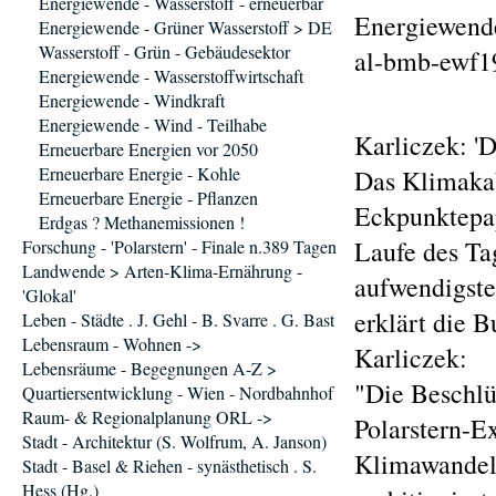
Energiewende - Wasserstoff - erneuerbar
Energiewende
Energiewende - Grüner Wasserstoff > DE
Wasserstoff - Grün - Gebäudesektor
al-bmb-ewf19
Energiewende - Wasserstoffwirtschaft
Energiewende - Windkraft
Energiewende - Wind - Teilhabe
Karliczek: 'D
Erneuerbare Energien vor 2050
Erneuerbare Energie - Kohle
Das Klimakab
Erneuerbare Energie - Pflanzen
Eckpunktepap
Erdgas ? Methanemissionen !
Laufe des Ta
Forschung - 'Polarstern' - Finale n.389 Tagen
Landwende > Arten-Klima-Ernährung -
aufwendigste
'Glokal'
erklärt die 
Leben - Städte . J. Gehl - B. Svarre . G. Bast
Lebensraum - Wohnen ->
Karliczek:
Lebensräume - Begegnungen A-Z >
"Die Beschlü
Quartiersentwicklung - Wien - Nordbahnhof
Raum- & Regionalplanung ORL ->
Polarstern-E
Stadt - Architektur (S. Wolfrum, A. Janson)
Klimawandel 
Stadt - Basel & Riehen - synästhetisch . S.
Hess (Hg.)