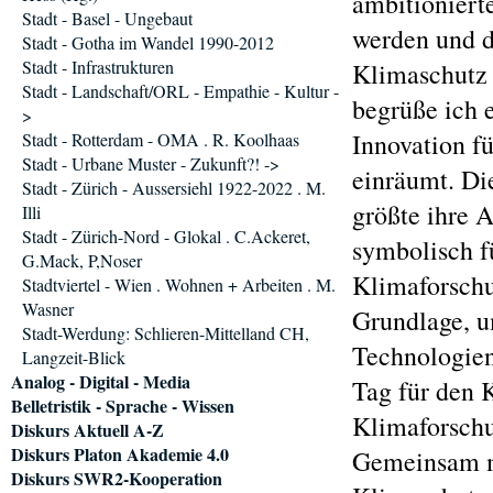
ambitioniert
Stadt - Basel - Ungebaut
werden und d
Stadt - Gotha im Wandel 1990-2012
Stadt - Infrastrukturen
Klimaschutz 
Stadt - Landschaft/ORL - Empathie - Kultur -
begrüße ich 
>
Innovation f
Stadt - Rotterdam - OMA . R. Koolhaas
Stadt - Urbane Muster - Zukunft?! ->
einräumt. Die
Stadt - Zürich - Aussersiehl 1922-2022 . M.
größte ihre A
Illi
Stadt - Zürich-Nord - Glokal . C.Ackeret,
symbolisch f
G.Mack, P,Noser
Klimaforschu
Stadtviertel - Wien . Wohnen + Arbeiten . M.
Wasner
Grundlage, u
Stadt-Werdung: Schlieren-Mittelland CH,
Technologien 
Langzeit-Blick
Analog - Digital - Media
Tag für den 
Belletristik - Sprache - Wissen
Klimaforsch
Diskurs Aktuell A-Z
Diskurs Platon Akademie 4.0
Gemeinsam mi
Diskurs SWR2-Kooperation