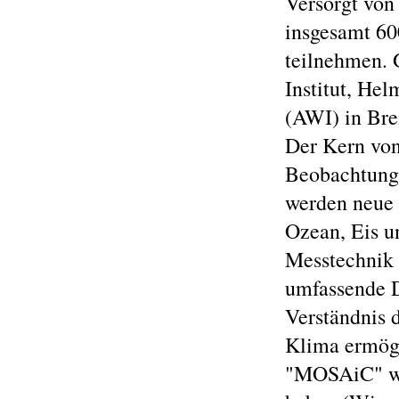
Versorgt von
insgesamt 60
teilnehmen. 
Institut, He
(AWI) in Br
Der Kern von
Beobachtung
werden neue 
Ozean, Eis u
Messtechnik 
umfassende D
Verständnis d
Klima ermög
"MOSAiC" wi