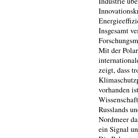
Industrie üb
Innovationsk
Energieeffiz
Insgesamt ve
Forschungs
Mit der Pola
internationa
zeigt, dass t
Klimaschutzp
vorhanden is
Wissenschaft
Russlands un
Nordmeer das
ein Signal u