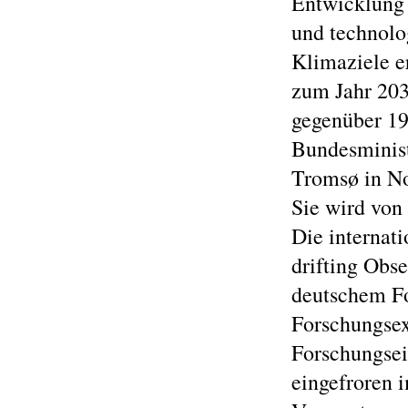
Entwicklung 
und technolo
Klimaziele er
zum Jahr 203
gegenüber 19
Bundesminist
Tromsø in No
Sie wird von
Die internat
drifting Obse
deutschem Fo
Forschungsex
Forschungseis
eingefroren 