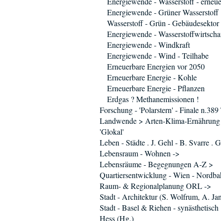
Energiewende - Wasserstoff - erneue
Energiewende - Grüner Wasserstoff
Wasserstoff - Grün - Gebäudesektor
Energiewende - Wasserstoffwirtscha
Energiewende - Windkraft
Energiewende - Wind - Teilhabe
Erneuerbare Energien vor 2050
Erneuerbare Energie - Kohle
Erneuerbare Energie - Pflanzen
Erdgas ? Methanemissionen !
Forschung - 'Polarstern' - Finale n.38
Landwende > Arten-Klima-Ernährung 
'Glokal'
Leben - Städte . J. Gehl - B. Svarre . G
Lebensraum - Wohnen ->
Lebensräume - Begegnungen A-Z >
Quartiersentwicklung - Wien - Nordb
Raum- & Regionalplanung ORL ->
Stadt - Architektur (S. Wolfrum, A. Ja
Stadt - Basel & Riehen - synästhetisch 
Hess (Hg.)