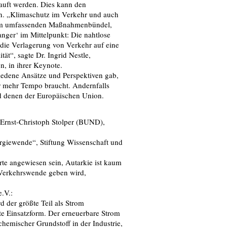
auft werden. Dies kann den
en. „Klimaschutz im Verkehr und auch
nem umfassenden Maßnahmenbündel,
nger‘ im Mittelpunkt: Die nahtlose
die Verlagerung von Verkehr auf eine
tät“, sagte Dr. Ingrid Nestle,
n, in ihrer Keynote.
iedene Ansätze und Perspektiven gab,
r mehr Tempo braucht. Andernfalls
nd denen der Europäischen Union.
Ernst-Christoph Stolper (BUND),
nergiewende“, Stiftung Wissenschaft und
te angewiesen sein, Autarkie ist kaum
ie Verkehrswende geben wird,
.V.:
d der größte Teil als Strom
teste Einsatzform. Der erneuerbare Strom
 chemischer Grundstoff in der Industrie,