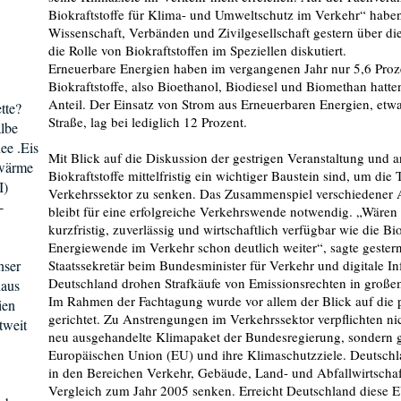
Biokraftstoffe für Klima- und Umweltschutz im Verkehr“ haben 
Wissenschaft, Verbänden und Zivilgesellschaft gestern über 
die Rolle von Biokraftstoffen im Speziellen diskutiert.
Erneuerbare Energien haben im vergangenen Jahr nur 5,6 Proz
Biokraftstoffe, also Bioethanol, Biodiesel und Biomethan hatte
Anteil. Der Einsatz von Strom aus Erneuerbaren Energien, etwa
tte?
Straße, lag bei lediglich 12 Prozent.
lbe
ee .Eis
Mit Blick auf die Diskussion der gestrigen Veranstaltung und a
rwärme
Biokraftstoffe mittelfristig ein wichtiger Baustein sind, um di
I)
Verkehrssektor zu senken. Das Zusammenspiel verschiedener 
-
bleibt für eine erfolgreiche Verkehrswende notwendig. „Wären 
kurzfristig, zuverlässig und wirtschaftlich verfügbar wie die Bi
Energiewende im Verkehr schon deutlich weiter“, sagte gestern 
nser
Staatssekretär beim Bundesminister für Verkehr und digitale In
Deutschland drohen Strafkäufe von Emissionsrechten in gro
haus
Im Rahmen der Fachtagung wurde vor allem der Blick auf die
ien
gerichtet. Zu Anstrengungen im Verkehrssektor verpflichten nic
tweit
neu ausgehandelte Klimapaket der Bundesregierung, sondern 
Europäischen Union (EU) und ihre Klimaschutzziele. Deutsc
in den Bereichen Verkehr, Gebäude, Land- und Abfallwirtscha
Vergleich zum Jahr 2005 senken. Erreicht Deutschland diese E