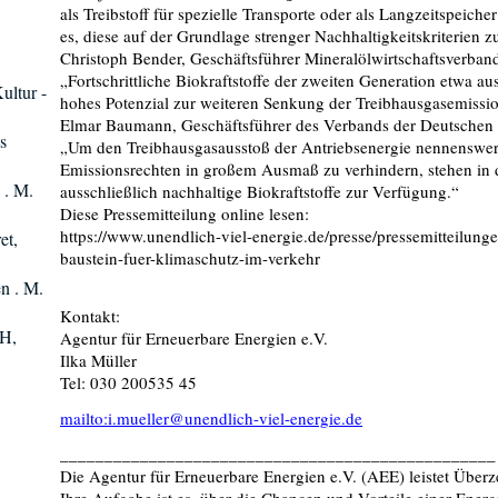
als Treibstoff für spezielle Transporte oder als Langzeitspeich
es, diese auf der Grundlage strenger Nachhaltigkeitskriterien z
Christoph Bender, Geschäftsführer Mineralölwirtschaftsverba
„Fortschrittliche Biokraftstoffe der zweiten Generation etwa au
ultur -
hohes Potenzial zur weiteren Senkung der Treibhausgasemissi
Elmar Baumann, Geschäftsführer des Verbands der Deutschen B
s
„Um den Treibhausgasausstoß der Antriebsenergie nennenswer
Emissionsrechten in großem Ausmaß zu verhindern, stehen in
 . M.
ausschließlich nachhaltige Biokraftstoffe zur Verfügung.“
Diese Pressemitteilung online lesen:
https://www.unendlich-viel-energie.de/presse/pressemitteilungen
et,
baustein-fuer-klimaschutz-im-verkehr
en . M.
Kontakt:
CH,
Agentur für Erneuerbare Energien e.V.
Ilka Müller
Tel: 030 200535 45
mailto:i.mueller@unendlich-viel-energie.de
_________________________________________________
Die Agentur für Erneuerbare Energien e.V. (AEE) leistet Über