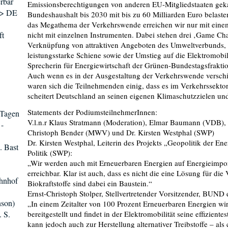
rbar
Emissionsberechtigungen von anderen EU-Mitgliedstaaten gek
 > DE
Bundeshaushalt bis 2030 mit bis zu 60 Milliarden Euro belast
das Megathema der Verkehrswende erreichen wir nur mit ei
ft
nicht mit einzelnen Instrumenten. Dabei stehen drei ‚Game Cha
Verknüpfung von attraktiven Angeboten des Umweltverbunds, 
leistungsstarke Schiene sowie der Umstieg auf die Elektromobili
Sprecherin für Energiewirtschaft der Grünen-Bundestagsfraktio
Auch wenn es in der Ausgestaltung der Verkehrswende versch
waren sich die Teilnehmenden einig, dass es im Verkehrssekto
scheitert Deutschland an seinen eigenen Klimaschutzzielen u
Statements der PodiumsteilnehmerInnen:
9 Tagen
V.l.n.r Klaus Stratmann (Moderation), Elmar Baumann (VDB), 
-
Christoph Bender (MWV) und Dr. Kirsten Westphal (SWP)
Dr. Kirsten Westphal, Leiterin des Projekts „Geopolitik der E
. Bast
Politik (SWP):
„Wir werden auch mit Erneuerbaren Energien auf Energieimpor
erreichbar. Klar ist auch, dass es nicht die eine Lösung für d
ahnhof
Biokraftstoffe sind dabei ein Baustein.“
Ernst-Christoph Stolper, Stellvertretender Vorsitzender, BUND e
nson)
„In einem Zeitalter von 100 Prozent Erneuerbaren Energien wir
. S.
bereitgestellt und findet in der Elektromobilität seine effizien
kann jedoch auch zur Herstellung alternativer Treibstoffe – als