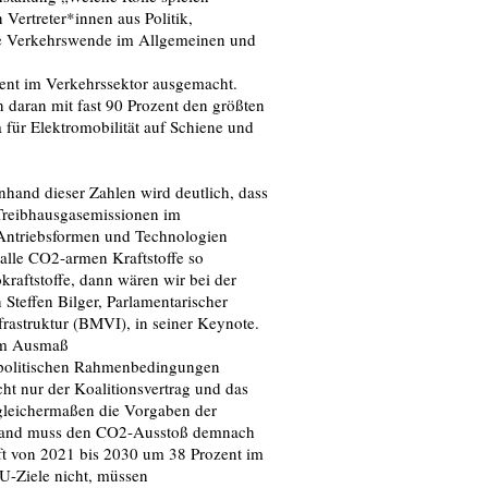
Vertreter*innen aus Politik,
die Verkehrswende im Allgemeinen und
ent im Verkehrssektor ausgemacht.
n daran mit fast 90 Prozent den größten
 für Elektromobilität auf Schiene und
nhand dieser Zahlen wird deutlich, dass
e Treibhausgasemissionen im
Antriebsformen und Technologien
alle CO2-armen Kraftstoffe so
okraftstoffe, dann wären wir bei der
Steffen Bilger, Parlamentarischer
frastruktur (BMVI), in seiner Keynote.
ßem Ausmaß
 politischen Rahmenbedingungen
ht nur der Koalitionsvertrag und das
gleichermaßen die Vorgaben der
hland muss den CO2-Ausstoß demnach
ft von 2021 bis 2030 um 38 Prozent im
U-Ziele nicht, müssen