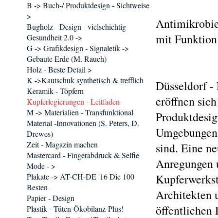
B -> Buch-/ Produktdesign - Sichtweise
>
Antimikrobie
Bugholz - Design - vielschichtig
mit Funktion
Gesundheit 2.0 ->
G -> Grafikdesign - Signaletik ->
Gebaute Erde (M. Rauch)
Holz - Beste Detail >
K ->Kautschuk synthetisch & trefflich
Düsseldorf -
Keramik - Töpfern
eröffnen sich
Kupferlegierungen - Leitfaden
M -> Materialien - Transfunktional
Produktdesig
Material -Innovationen (S. Peters, D.
Umgebungen, 
Drewes)
Zeit - Magazin machen
sind. Eine n
Mastercard - Fingerabdruck & Selfie
Anregungen u
Mode - >
Plakate -> AT-CH-DE '16 Die 100
Kupferwerkst
Besten
Architekten 
Papier - Design
öffentlichen
Plastik - Tüten-Ökobilanz-Plus!