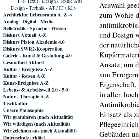
T -> Textil - Design / Textile Arts
Auswahl geei
Design - Technik - AT / IT / KI >
zum Wohle de
Architektur Lebensraum A_Z ->
Analog - Digital - Media
antimikrobie
Belletristik - Sprache - Wissen
und Design w
Diskurs Aktuell A-Z
Diskurs Platon Akademie 4.0
der natürlic
Diskurs SWR2-Kooperation
Kupfermateri
Galerie - Kunst & Gestaltung 4.0
Gesundheit Aktuell
Ansatz, um d
Kultur - Ereignisse A-Z
von Erregern
Kultur - Reisen A-Z
Kunst-Ereignisse A-Z
Eigenschaft, 
Lebens- & Arbeitswelt 2.0 - 5.0
in allen hoc
Natur - Therapie A-Z
Antimikrobie
Tischkultur
Unsere Philosophie
Einsatz als 
Wir gratulieren (nach Aktualität)
Pflegeeinric
Wir würdigen (nach Aktualität)
Wir zeichnen aus (nach Aktualität)
Gebäuden und
Datenschutz erklärt